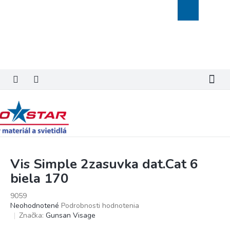
Prejsť
Nákupný
na
košík
obsah
Vis Simple 2zasuvka dat.Cat 6
biela 170
9059
Priemerné
Neohodnotené
Podrobnosti hodnotenia
hodnotenie
Značka:
Gunsan Visage
produktu