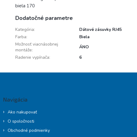
biela 170
Dodatočné parametre
Kategória
:
Dátové zásuvky RJ45
Farba
:
Biela
Možnosť viacnásobnej
ÁNO
montáže
:
Radenie vypínača
:
6
Z
á
p
ä
Navigácia
t
i
Ako nakupovať
e
O spoločnosti
Obchodné podmienky