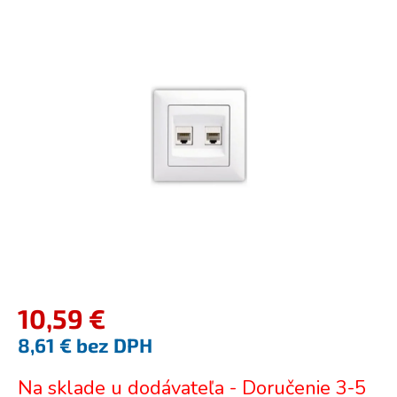
je
0,0
z
5
hviezdičiek.
10,59 €
8,61 € bez DPH
Jednotková
Na sklade u dodávateľa - Doručenie 3-5
cena: