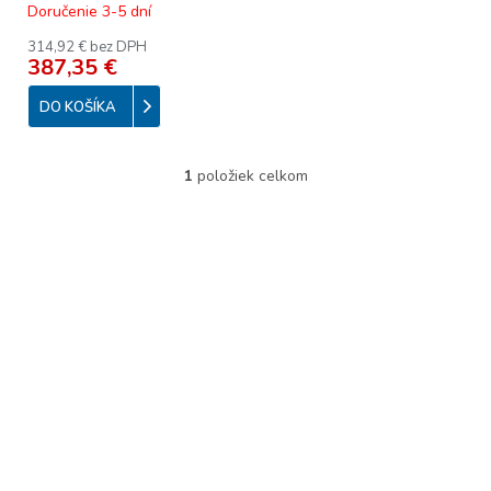
Doručenie 3-5 dní
t
o
314,92 € bez DPH
387,35 €
v
DO KOŠÍKA
1
položiek celkom
O
v
l
á
d
a
c
i
e
p
r
v
k
y
v