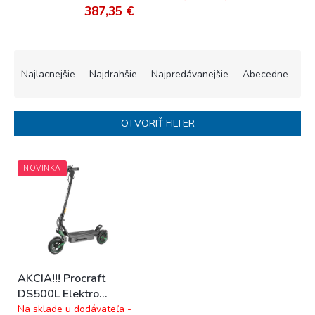
387,35 €
R
a
Najlacnejšie
Najdrahšie
Najpredávanejšie
Abecedne
d
e
n
OTVORIŤ FILTER
i
e
V
p
NOVINKA
ý
r
p
o
i
d
s
u
p
k
r
t
o
o
AKCIA!!! Procraft
d
v
DS500L Elektro
u
kolobežka
Na sklade u dodávateľa -
k