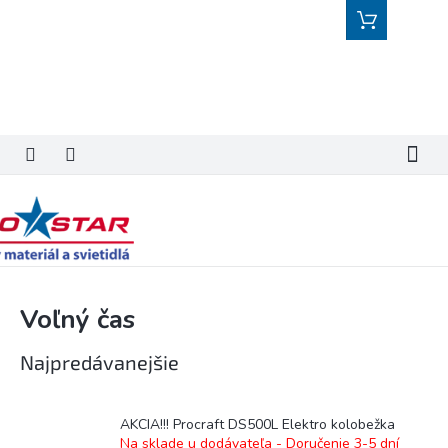
Prejsť
Nákupný
na
košík
obsah
Voľný čas
Najpredávanejšie
AKCIA!!! Procraft DS500L Elektro kolobežka
Na sklade u dodávateľa - Doručenie 3-5 dní