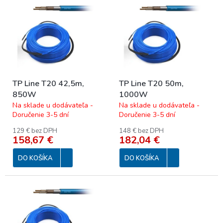
p
ý
r
p
o
i
d
s
u
p
k
r
t
o
o
TP Line T20 42,5m,
TP Line T20 50m,
d
v
850W
1000W
u
Na sklade u dodávateľa -
Na sklade u dodávateľa -
k
Doručenie 3-5 dní
Doručenie 3-5 dní
t
o
129 € bez DPH
148 € bez DPH
158,67 €
182,04 €
v
DO KOŠÍKA
DO KOŠÍKA