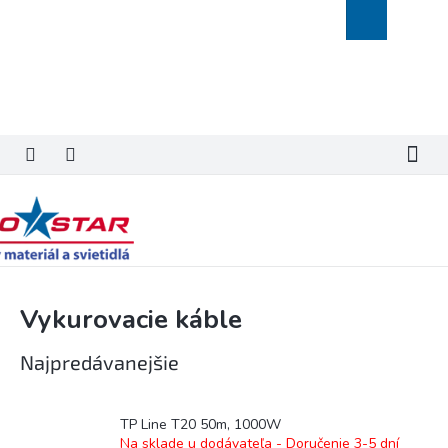
Prejsť
Nákupný
na
košík
obsah
Vykurovacie káble
Najpredávanejšie
TP Line T20 50m, 1000W
Na sklade u dodávateľa - Doručenie 3-5 dní