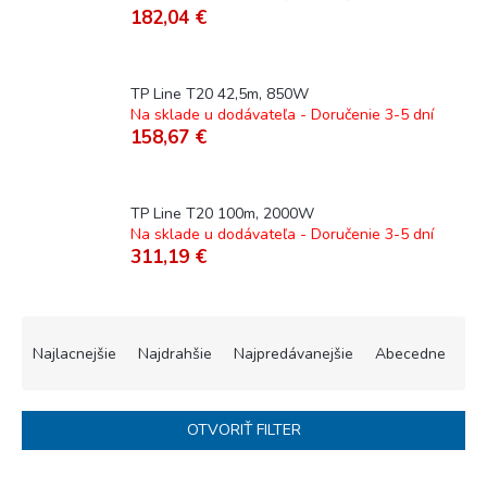
182,04 €
TP Line T20 42,5m, 850W
Na sklade u dodávateľa - Doručenie 3-5 dní
158,67 €
TP Line T20 100m, 2000W
Na sklade u dodávateľa - Doručenie 3-5 dní
311,19 €
R
a
Najlacnejšie
Najdrahšie
Najpredávanejšie
Abecedne
d
e
n
OTVORIŤ FILTER
i
e
V