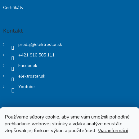
Certifikáty
Kontakt
predaj
@
elektrostar.sk
+421 910 505 111
Facebook
elektrostar.sk
Youtube
Používame súbory cookie, aby sme vám umožnili pohodlné
prehliadanie webovej stránky a vďaka analýze neustále
zlepšovali jej funkcie, výkon a použiteľnosť.
Viac informácií
Copyright 2026
Elektrostar.shop
. Všetky práva vyhradené.