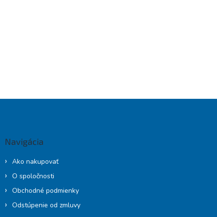
Z
á
p
ä
Navigácia
t
i
Ako nakupovať
e
O spoločnosti
Obchodné podmienky
Odstúpenie od zmluvy