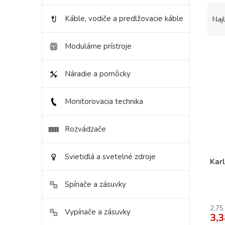
R
a
Káble, vodiče a predlžovacie káble
Naj
d
e
Modulárne prístroje
V
n
ý
i
p
e
Náradie a pomôcky
i
p
s
r
Monitorovacia technika
p
o
r
d
o
u
Rozvádzače
d
k
u
t
Svietidlá a svetelné zdroje
k
o
Karl
t
v
o
Spínače a zásuvky
v
2,75
Vypínače a zásuvky
3,3