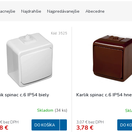
lacnejšie
Najdrahšie
Najpredávanejšie
Abecedne
Kód:
3525
ik spinac c.6 IP54 biely
Karlik spinac c.6 IP54 hn
Skladom
(
34 ks
)
Sk
 € bez DPH
3,07 € bez DPH
DO KOŠÍKA
DO KO
8 €
3,78 €