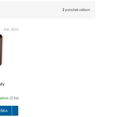
2
položiek celkom
Kód:
3523
edy
ladom
(
2 ks
)
ŠÍKA