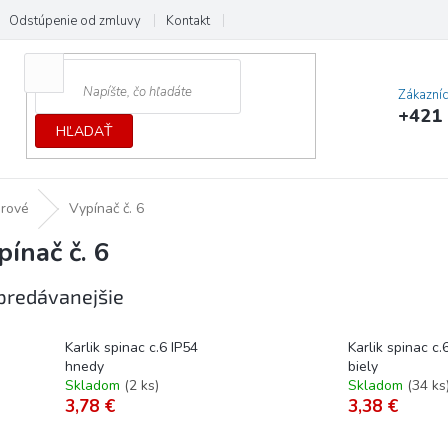
Odstúpenie od zmluvy
Kontakt
Cenník dopráv a platieb
Ochrana
Zákazní
+421 
HĽADAŤ
érové
Vypínač č. 6
pínač č. 6
predávanejšie
Karlik spinac c.6 IP54
Karlik spinac c.
hnedy
biely
Skladom
(
2 ks
)
Skladom
(
34 ks
3,78 €
3,38 €