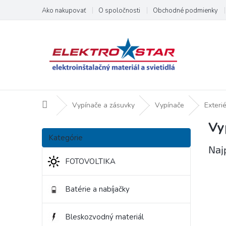
Prejsť
Ako nakupovať
O spoločnosti
Obchodné podmienky
na
obsah
Domov
Vypínače a zásuvky
Vypínače
Exteri
Vy
B
Preskočiť
o
Kategórie
kategórie
č
Naj
n
FOTOVOLTIKA
ý
p
Batérie a nabíjačky
a
n
e
Bleskozvodný materiál
l