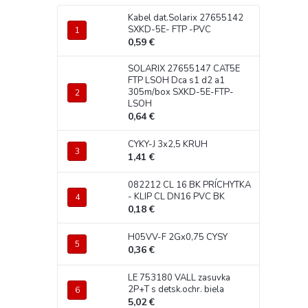
Kabel dat.Solarix 27655142
SXKD-5E- FTP -PVC
0,59 €
SOLARIX 27655147 CAT5E
FTP LSOH Dca s1 d2 a1
305m/box SXKD-5E-FTP-
LSOH
0,64 €
CYKY-J 3x2,5 KRUH
1,41 €
082212 CL 16 BK PRÍCHYTKA
- KLIP CL DN16 PVC BK
0,18 €
H05VV-F 2Gx0,75 CYSY
0,36 €
LE 753180 VALL zasuvka
2P+T s detsk.ochr. biela
5,02 €