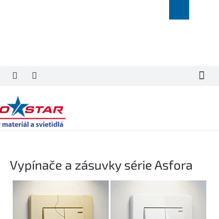
Prejsť
Nákupný
na
košík
obsah
Vypínače a zásuvky série Asfora
V
ý
p
i