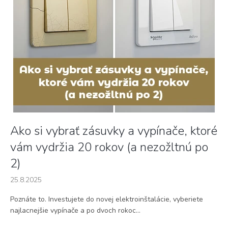
s
č
l
á
n
k
o
v
Ako si vybrať zásuvky a vypínače, ktoré
vám vydržia 20 rokov (a nezožltnú po
2)
25.8.2025
Poznáte to. Investujete do novej elektroinštalácie, vyberiete
najlacnejšie vypínače a po dvoch rokoc...