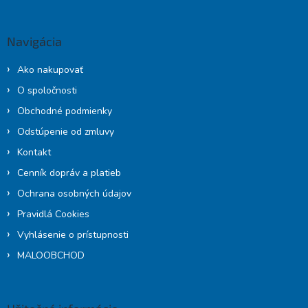
á
d
p
a
c
ä
Navigácia
i
t
e
i
p
Ako nakupovať
e
r
O spoločnosti
v
k
Obchodné podmienky
y
Odstúpenie od zmluvy
v
ý
Kontakt
p
Cenník dopráv a platieb
i
s
Ochrana osobných údajov
u
Pravidlá Cookies
Vyhlásenie o prístupnosti
MALOOBCHOD