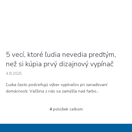
5 vecí, ktoré ľudia nevedia predtým,
než si kúpia prvý dizajnový vypínač
4.8.2025
Ľudia často podceňujú výber vypínačov pri zariaďovaní
domácnosti. Väčšina z nás sa zamýšľa nad farbo...
4
položiek celkom
O
v
l
Z
á