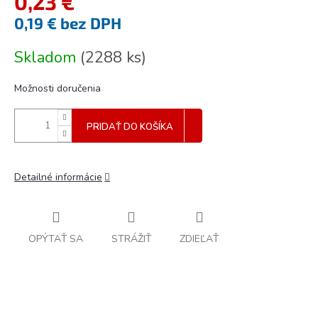
0,23 €
0,19 € bez DPH
Jednotková
Skladom
(
2288 ks
)
cena:
Možnosti doručenia
PRIDAŤ DO KOŠÍKA
Detailné informácie
OPÝTAŤ SA
STRÁŽIŤ
ZDIEĽAŤ