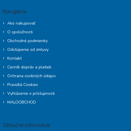
p
ä
Navigácia
t
i
Ako nakupovať
e
O spoločnosti
Obchodné podmienky
Odstúpenie od zmluvy
Kontakt
Cenník dopráv a platieb
Ochrana osobných údajov
Pravidlá Cookies
Vyhlásenie o prístupnosti
MALOOBCHOD
Užitočné informácie