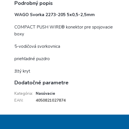
Podrobný popis
WAGO Svorka 2273-205 5x0,5-2,5mm
COMPACT PUSH WIRE® konektor pre spojovacie
boxy
5-vodičová svorkovnica
priehľadné puzdro
žltý kryt
Dodatočné parametre
Kategória
:
Nasúvacie
EAN
:
4050821027874
Z
á