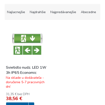
R
a
Najlacnejšie
Najdrahšie
Najpredávanejšie
Abecedne
d
e
V
n
ý
i
p
e
i
p
s
r
p
o
r
d
o
u
Svietidlo nudz. LED 1W
d
k
3h IP65 Economic
u
t
Na sklade u dodávateľa -
k
o
doručenie 5-7 pracovných
t
v
dní
o
v
31,35 € bez DPH
38,56 €