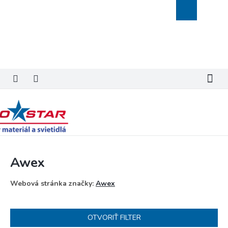
Prejsť
Nákupný
na
košík
obsah
Awex
Webová stránka značky:
Awex
OTVORIŤ FILTER