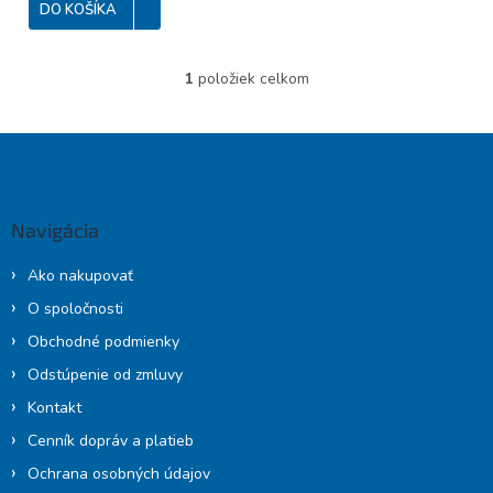
DO KOŠÍKA
1
položiek celkom
O
v
l
Z
á
á
d
p
a
c
ä
Navigácia
i
t
e
i
p
Ako nakupovať
e
r
O spoločnosti
v
k
Obchodné podmienky
y
Odstúpenie od zmluvy
v
ý
Kontakt
p
Cenník dopráv a platieb
i
s
Ochrana osobných údajov
u