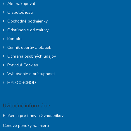
i
p
Ako nakupovať
e
r
O spoločnosti
v
k
Obchodné podmienky
y
Odstúpenie od zmluvy
v
ý
Kontakt
p
Cenník dopráv a platieb
i
s
Ochrana osobných údajov
u
Pravidlá Cookies
Vyhlásenie o prístupnosti
MALOOBCHOD
Užitočné informácie
Riešenia pre firmy a živnostníkov
Cenové ponuky na mieru