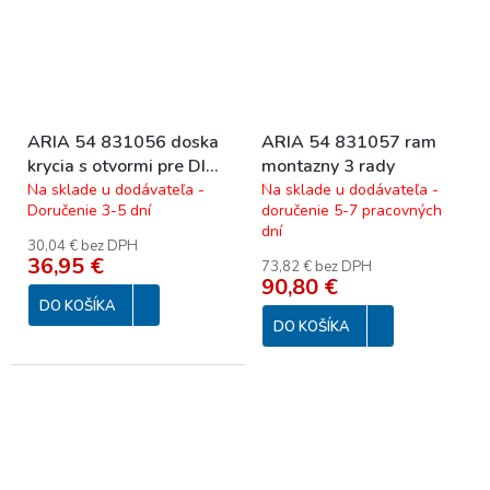
ARIA 54 831056 doska
ARIA 54 831057 ram
krycia s otvormi pre DIN-
montazny 3 rady
listove vyb
Na sklade u dodávateľa -
Na sklade u dodávateľa -
Doručenie 3-5 dní
doručenie 5-7 pracovných
dní
30,04 € bez DPH
36,95 €
73,82 € bez DPH
90,80 €
DO KOŠÍKA
DO KOŠÍKA