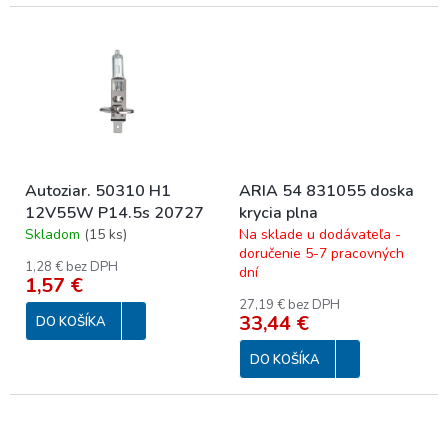
Autoziar. 50310 H1
ARIA 54 831055 doska
12V55W P14.5s 20727
krycia plna
Skladom
(
15 ks
)
Na sklade u dodávateľa -
doručenie 5-7 pracovných
1,28 € bez DPH
dní
1,57 €
27,19 € bez DPH
33,44 €
DO KOŠÍKA
DO KOŠÍKA