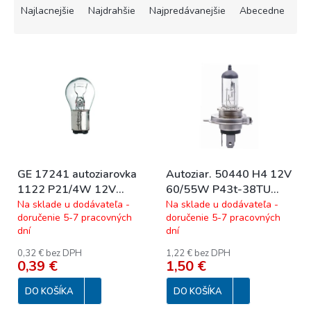
a
Najlacnejšie
Najdrahšie
Najpredávanejšie
Abecedne
d
e
V
n
ý
i
p
e
i
p
s
r
p
o
r
d
o
u
GE 17241 autoziarovka
Autoziar. 50440 H4 12V
d
k
1122 P21/4W 12V
60/55W P43t-38TU
u
t
BAZ15d
34454
Na sklade u dodávateľa -
Na sklade u dodávateľa -
k
o
doručenie 5-7 pracovných
doručenie 5-7 pracovných
t
v
dní
dní
o
v
0,32 € bez DPH
1,22 € bez DPH
0,39 €
1,50 €
DO KOŠÍKA
DO KOŠÍKA