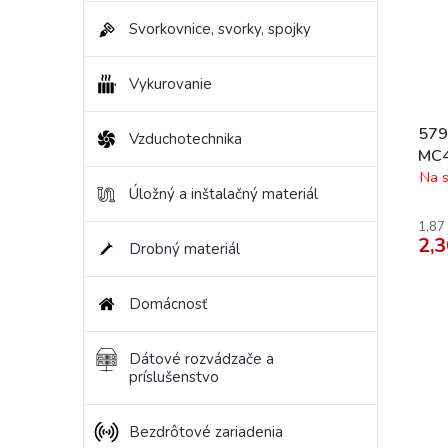
Svorkovnice, svorky, spojky
Vykurovanie
579
Vzduchotechnika
MC4
Na s
Úložný a inštalačný materiál
1,87
2,3
Drobný materiál
Domácnosť
Dátové rozvádzače a
príslušenstvo
Bezdrôtové zariadenia