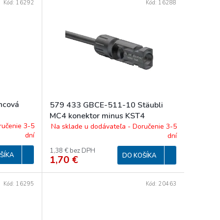
Kód:
16292
Kód:
16288
ncová
579 433 GBCE-511-10 Stäubli
MC4 konektor minus KST4
ručenie 3-5
Na sklade u dodávateľa - Doručenie 3-5
dní
dní
1,38 € bez DPH
ŠÍKA
DO KOŠÍKA
1,70 €
Kód:
16295
Kód:
20463