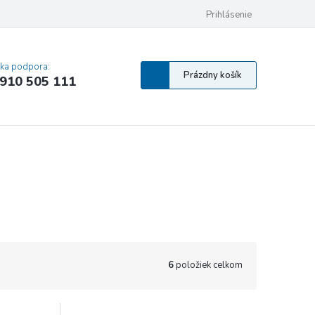
 osobných údajov
Pravidlá Cookies
Vyhlásenie o prístupnosti
Prihlásenie
MA
cka podpora:
Nákupný
Prázdny košík
910 505 111
košík
6
položiek celkom