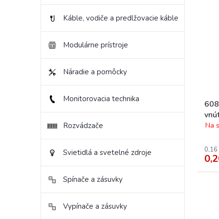
ý
i
p
e
Káble, vodiče a predlžovacie káble
i
p
s
r
Modulárne prístroje
p
o
r
d
o
u
Náradie a pomôcky
d
k
u
t
Monitorovacia technika
k
o
608
t
v
vnú
o
100
Na s
Rozvádzače
v
0,16
Svietidlá a svetelné zdroje
0,2
Spínače a zásuvky
Vypínače a zásuvky