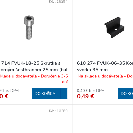
Kód:
16294
 714 FVUK-18-25 Skrutka s
610 274 FVUK-06-35 Ko
torným šesťhranom 25 mm (bal
svorka 35 mm
ks)
klade u dodávateľa - Doručenie 3-5
Na sklade u dodávateľa - Do
dní
 € bez DPH
0,40 € bez DPH
DO KOŠÍKA
DO KO
0 €
0,49 €
Kód:
16289