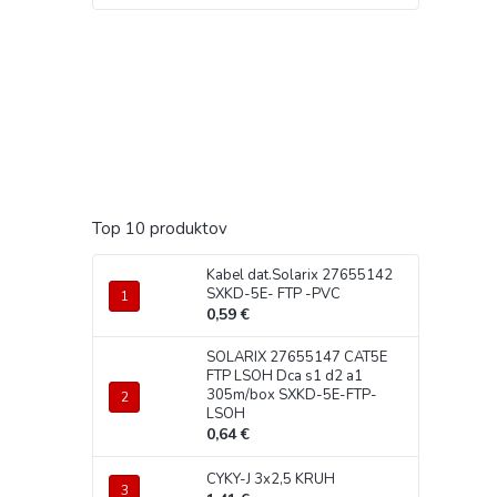
Top 10 produktov
Kabel dat.Solarix 27655142
SXKD-5E- FTP -PVC
0,59 €
SOLARIX 27655147 CAT5E
FTP LSOH Dca s1 d2 a1
305m/box SXKD-5E-FTP-
LSOH
0,64 €
CYKY-J 3x2,5 KRUH