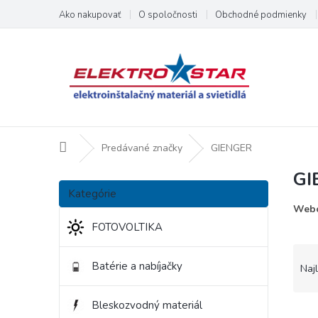
Prejsť
Ako nakupovať
O spoločnosti
Obchodné podmienky
na
obsah
Domov
Predávané značky
GIENGER
GI
B
Preskočiť
o
Kategórie
kategórie
č
Webo
n
FOTOVOLTIKA
ý
R
p
a
Batérie a nabíjačky
Naj
a
d
n
e
e
Bleskozvodný materiál
V
n
l