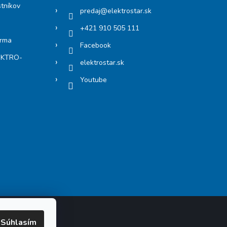
stníkov
predaj
@
elektrostar.sk
+421 910 505 111
arma
Facebook
LEKTRO-
elektrostar.sk
Youtube
Súhlasím