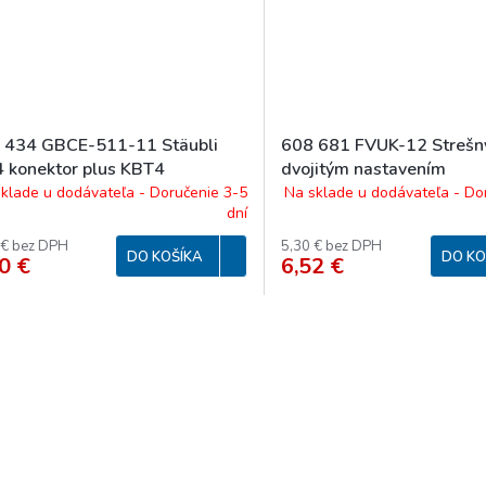
 434 GBCE-511-11 Stäubli
608 681 FVUK-12 Strešný
 konektor plus KBT4
dvojitým nastavením
klade u dodávateľa - Doručenie 3-5
Na sklade u dodávateľa - Do
dní
 € bez DPH
5,30 € bez DPH
DO KOŠÍKA
DO KO
0 €
6,52 €
O
v
l
á
d
a
c
i