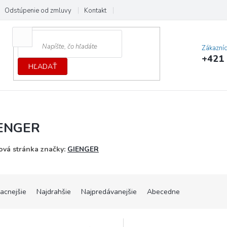
Odstúpenie od zmluvy
Kontakt
Cenník dopráv a platieb
Ochrana
Zákazní
+421 
HĽADAŤ
ENGER
vá stránka značky:
GIENGER
lacnejšie
Najdrahšie
Najpredávanejšie
Abecedne