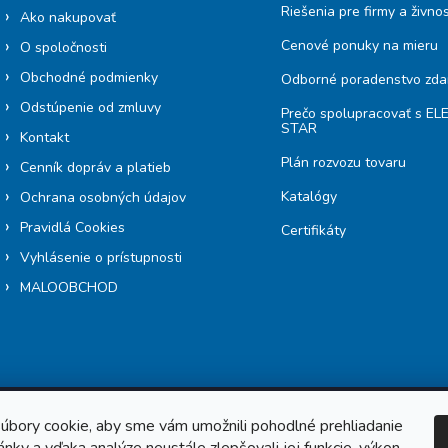
Riešenia pre firmy a živno
Ako nakupovať
Cenové ponuky na mieru
O spoločnosti
Obchodné podmienky
Odborné poradenstvo zd
Odstúpenie od zmluvy
Prečo spolupracovať s E
STAR
Kontakt
Plán rozvozu tovaru
Cenník dopráv a platieb
Katalógy
Ochrana osobných údajov
Pravidlá Cookies
Certifikáty
Vyhlásenie o prístupnosti
MALOOBCHOD
úbory cookie, aby sme vám umožnili pohodlné prehliadanie