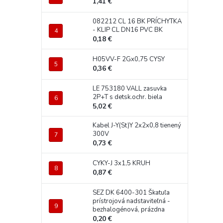
1,41 €
082212 CL 16 BK PRÍCHYTKA
- KLIP CL DN16 PVC BK
0,18 €
H05VV-F 2Gx0,75 CYSY
0,36 €
LE 753180 VALL zasuvka
2P+T s detsk.ochr. biela
5,02 €
Kabel J-Y(St)Y 2x2x0,8 tienený
300V
0,73 €
CYKY-J 3x1,5 KRUH
0,87 €
SEZ DK 6400-301 Škatuľa
prístrojová nadstaviteľná -
bezhalogénová, prázdna
0,20 €