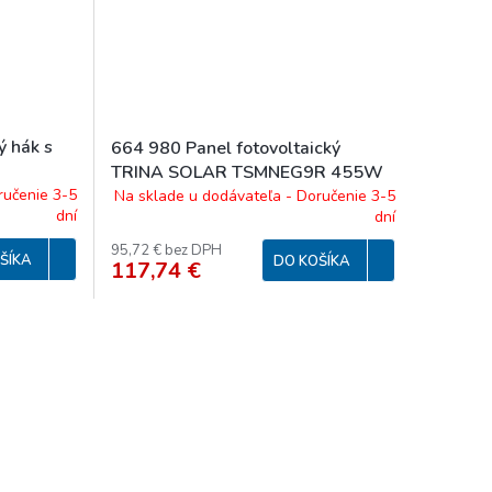
 hák s
664 980 Panel fotovoltaický
TRINA SOLAR TSMNEG9R 455W
ručenie 3-5
Na sklade u dodávateľa - Doručenie 3-5
dní
dní
95,72 € bez DPH
ŠÍKA
DO KOŠÍKA
117,74 €