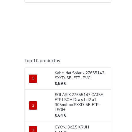
Top 10 produktov
Kabel dat.Solarix 27655142
SXKD-5E- FTP -PVC
0,59 €
SOLARIX 27655147 CAT5E
FTP LSOH Dca s1 d2 a1
305m/box SXKD-5E-FTP-
LSOH
0,64 €
CYKY-J 3x2,5 KRUH