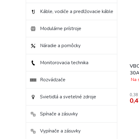
ý
i
p
e
Káble, vodiče a predlžovacie káble
i
p
s
r
Modulárne prístroje
p
o
r
d
o
u
Náradie a pomôcky
d
k
u
t
Monitorovacia technika
k
o
VBC
t
v
30A
o
Na 
Rozvádzače
v
0,38
Svietidlá a svetelné zdroje
0,4
Spínače a zásuvky
Vypínače a zásuvky