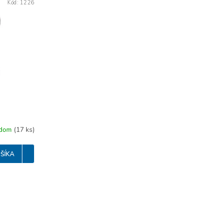
Kód:
1226
adom
(
17 ks
)
ŠÍKA