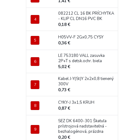
1,41 €
082212 CL 16 BK PRÍCHYTKA
- KLIP CL DN16 PVC BK
0,18 €
H05VV-F 2Gx0,75 CYSY
0,36 €
LE 753180 VALL zasuvka
2P+T s detsk.ochr. biela
5,02 €
Kabel J-Y(St)Y 2x2x0,8 tienený
300V
0,73 €
CYKY-J 3x1,5 KRUH
0,87 €
SEZ DK 6400-301 Škatuľa
prístrojová nadstaviteľná -
bezhalogénová, prázdna
0,20 €