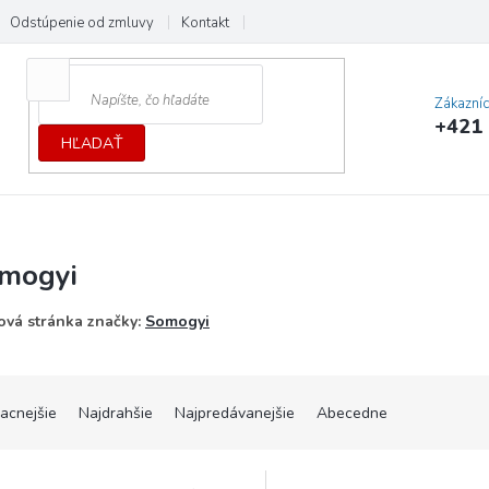
Odstúpenie od zmluvy
Kontakt
Cenník dopráv a platieb
Ochrana
Zákazní
+421 
HĽADAŤ
mogyi
vá stránka značky:
Somogyi
lacnejšie
Najdrahšie
Najpredávanejšie
Abecedne