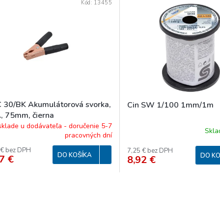
Kód:
13455
 30/BK Akumulátorová svorka,
Cin SW 1/100 1mm/1m
, 75mm, čierna
sklade u dodávateľa - doručenie 5-7
Skl
pracovných dní
 € bez DPH
7,25 € bez DPH
DO KOŠÍKA
DO KO
7 €
8,92 €
O
v
l
á