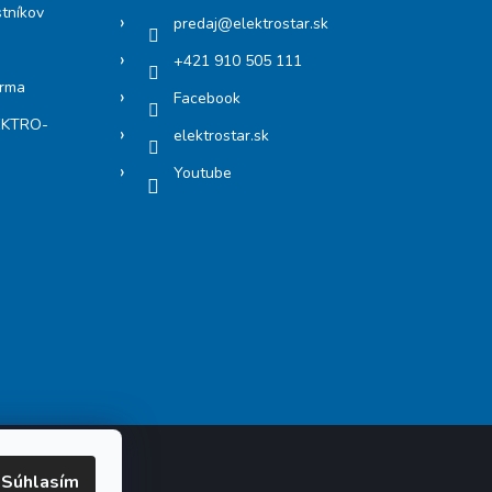
stníkov
predaj
@
elektrostar.sk
+421 910 505 111
arma
Facebook
LEKTRO-
elektrostar.sk
Youtube
Súhlasím