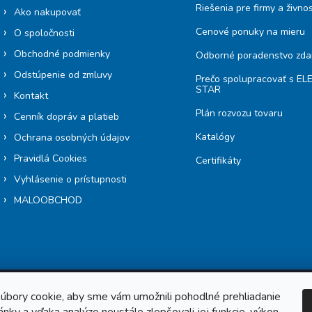
Riešenia pre firmy a živno
Ako nakupovať
Cenové ponuky na mieru
O spoločnosti
Obchodné podmienky
Odborné poradenstvo zd
Odstúpenie od zmluvy
Prečo spolupracovať s E
STAR
Kontakt
Plán rozvozu tovaru
Cenník dopráv a platieb
Katalógy
Ochrana osobných údajov
Pravidlá Cookies
Certifikáty
Vyhlásenie o prístupnosti
MALOOBCHOD
úbory cookie, aby sme vám umožnili pohodlné prehliadanie