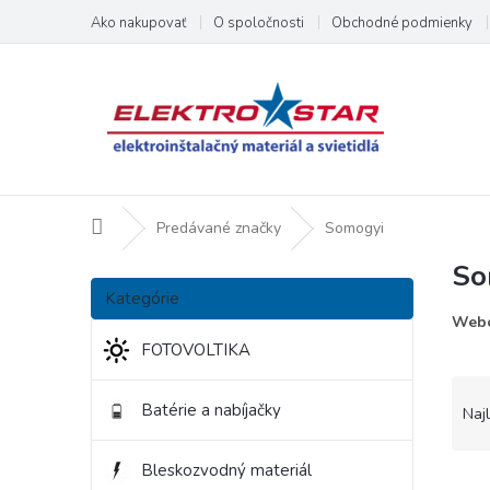
Prejsť
Ako nakupovať
O spoločnosti
Obchodné podmienky
na
obsah
Domov
Predávané značky
Somogyi
So
B
Preskočiť
o
Kategórie
kategórie
č
Webo
n
FOTOVOLTIKA
ý
R
p
a
Batérie a nabíjačky
Naj
a
d
n
e
e
Bleskozvodný materiál
V
n
l