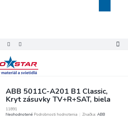
Prejsť
Nákupný
na
košík
obsah
ABB 5011C-A201 B1 Classic,
Kryt zásuvky TV+R+SAT, biela
11891
Priemerné
Neohodnotené
Podrobnosti hodnotenia
Značka:
ABB
hodnotenie
produktu