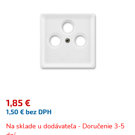
je
0,0
z
5
hviezdičiek.
1,85 €
1,50 € bez DPH
Jednotková
Na sklade u dodávateľa - Doručenie 3-5
cena: