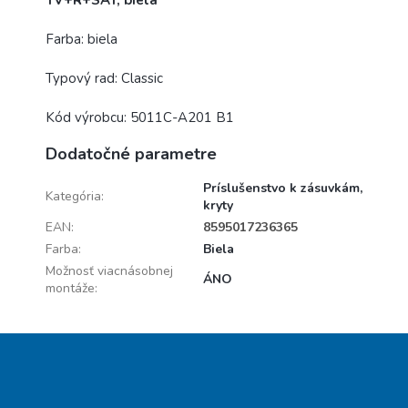
TV+R+SAT, biela
Farba:
biela
Typový rad: Classic
Kód výrobcu: 5011C-A201 B1
Dodatočné parametre
Príslušenstvo k zásuvkám,
Kategória
:
kryty
EAN
:
8595017236365
Farba
:
Biela
Možnosť viacnásobnej
ÁNO
montáže
:
Z
á
p
ä