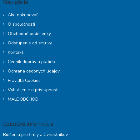
Navigácia
t
i
Ako nakupovať
e
O spoločnosti
Obchodné podmienky
Odstúpenie od zmluvy
Kontakt
Cenník dopráv a platieb
Ochrana osobných údajov
Pravidlá Cookies
Vyhlásenie o prístupnosti
MALOOBCHOD
Užitočné informácie
Riešenia pre firmy a živnostníkov