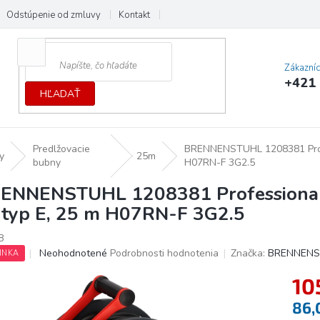
Odstúpenie od zmluvy
Kontakt
Cenník dopráv a platieb
Ochrana
Zákazní
+421 
HĽADAŤ
Predlžovacie
BRENNENSTUHL 1208381 Profes
y
25m
bubny
H07RN-F 3G2.5
ENNENSTUHL 1208381 Professional 
 typ E, 25 m H07RN-F 3G2.5
8
Priemerné
Neohodnotené
Podrobnosti hodnotenia
Značka:
BRENNENS
INKA
hodnotenie
produktu
10
je
86,
0,0