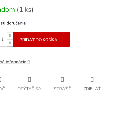
tková
ladom
(
1 ks
)
sti doručenia
PRIDAŤ DO KOŠÍKA
lné informácie
AČ
OPÝTAŤ SA
STRÁŽIŤ
ZDIEĽAŤ