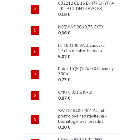
082212 CL 16 BK PRÍCHYTKA
- KLIP CL DN16 PVC BK
0,18 €
H05VV-F 2Gx0,75 CYSY
0,36 €
LE 753180 VALL zasuvka
2P+T s detsk.ochr. biela
5,02 €
Kabel J-Y(St)Y 2x2x0,8 tienený
300V
0,73 €
CYKY-J 3x1,5 KRUH
0,87 €
SEZ DK 6400-301 Škatuľa
prístrojová nadstaviteľná -
bezhalogénová, prázdna
0,20 €