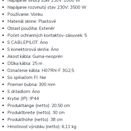
Napájanie vinutý stav 230V: 1000 W
Napájanie rozvinutý stav 230V: 3500 W
Používanie: Vonku
Materiál skrine: Plastové
Oblasť použitia: Exteriér
Počet ochranných kontaktov-zásuviek: 5
S CABLEPILOT: Áno
S konektorová skriňa: Áno
Akosť kábla: Guma-neoprén
Dĺžka kábla: 25 m
Označenie kábla: H07RN-F 3G2,5
So spínačom FI: Nie
Priemer bubna: 300 mm
S držadlom: Áno
Krytie (IP): IP44
Produktlänge (netto): 20,50 cm
Produktbreite (netto): 30 cm
Produkthöhe (netto): 38 cm
Hmotnosť výrobku (netto): 6,11 kg