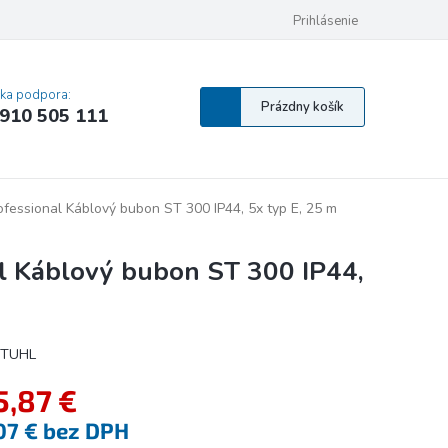
 osobných údajov
Pravidlá Cookies
Vyhlásenie o prístupnosti
Prihlásenie
MA
cka podpora:
Nákupný
Prázdny košík
910 505 111
košík
sional Káblový bubon ST 300 IP44, 5x typ E, 25 m
Káblový bubon ST 300 IP44,
TUHL
5,87 €
07 € bez DPH