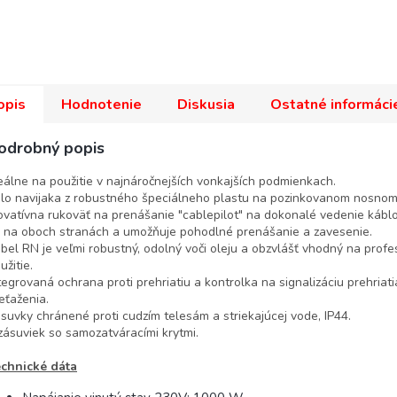
opis
Hodnotenie
Diskusia
Ostatné informáci
odrobný popis
eálne na použitie v najnáročnejších vonkajších podmienkach.
lo navijaka z robustného špeciálneho plastu na pozinkovanom nosnom
ovatívna rukoväť na prenášanie "cablepilot" na dokonalé vedenie kábl
 na oboch stranách a umožňuje pohodlné prenášanie a zavesenie.
bel RN je veľmi robustný, odolný voči oleju a obzvlášť vhodný na profe
užitie.
tegrovaná ochrana proti prehriatiu a kontrolka na signalizáciu prehriati
eťaženia.
suvky chránené proti cudzím telesám a striekajúcej vode, IP44.
zásuviek so samozatváracími krytmi.
chnické dáta