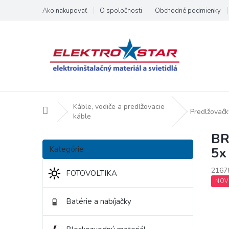
Prejsť
Ako nakupovať
O spoločnosti
Obchodné podmienky
na
obsah
Káble, vodiče a predlžovacie
Domov
Predlžovačk
káble
BR
B
Preskočiť
o
Kategórie
5x
kategórie
č
n
2167
FOTOVOLTIKA
ý
NOV
p
Batérie a nabíjačky
a
n
e