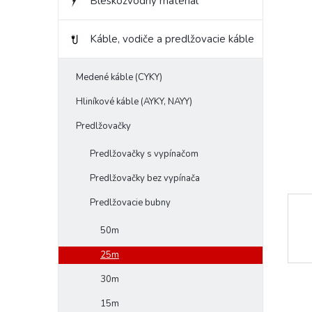
Bleskozvodný materiál
l
Káble, vodiče a predlžovacie káble
Medené káble (CYKY)
Hliníkové káble (AYKY, NAYY)
Predlžovačky
Predlžovačky s vypínačom
Predlžovačky bez vypínača
Predlžovacie bubny
50m
25m
30m
15m