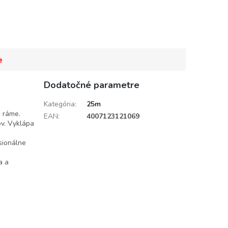
e
Dodatočné parametre
Kategória
:
25m
 ráme.
EAN
:
4007123121069
ov. Vyklápa
sionálne
a a