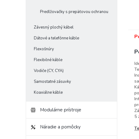
Predlžovačky s prepäťovou ochranou
Závesný plochý kábel
P
Dátové a telefónne káble
Flexošnúry
P
Flexibilné káble
Id
Te
Vodiče (CY, CYA)
In
sa
Samostatné zásuvky
Ká
Koaxiálne káble
po
In
pr
Modulárne prístroje
Zá
5 
Náradie a pomôcky
Te