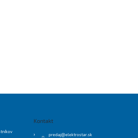
Kontakt
stníkov
predaj
@
elektrostar.sk