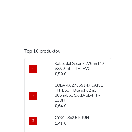
Top 10 produktov
Kabel dat.Solarix 27655142
SXKD-5E- FTP -PVC
0,59 €
SOLARIX 27655147 CAT5E
FTP LSOH Dca s1 d2 a1
305m/box SXKD-5E-FTP-
LSOH
0,64 €
CYKY-J 3x2,5 KRUH
1,41 €