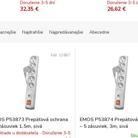
Doručenie 3-5 dní
Doručenie 3-5 d
32,35 €
26,62 €
lacnejšie
Najdrahšie
Najpredávanejšie
Abecedne
Kód:
11687
S P53873 Prepäťová ochrana
EMOS P53874 Prepäťová
zásuviek 1,5m, sivá
– 5 zásuviek, 3m, sivá
klade u dodávateľa - Doručenie 3-5
Sk