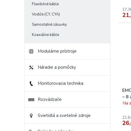
v
Flexibilné káble
17,3
21,
Vodiče (CY, CYA)
Samostatné zásuvky
Koaxiálne káble
Modulárne prístroje
Náradie a pomôcky
Monitorovacia technika
EMO
– 8 
Rozvádzače
Na s
Svietidlá a svetelné zdroje
21,6
26,