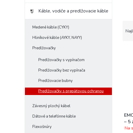
Káble, vodiče a predlžovacie káble
R
Medené káble (CYKY)
a
Naj
d
Hliníkové káble (AYKY, NAYY)
e
Predlžovačky
V
n
ý
i
Predlžovačky s vypínačom
p
e
i
p
Predlžovačky bez vypínača
s
r
Predlžovacie bubny
p
o
r
d
Predlžovačky s prepäťovou ochranou
o
u
d
k
Závesný plochý kábel
u
t
k
o
EMO
Dátové a telefónne káble
t
v
– 5 
Flexošnúry
o
Na s