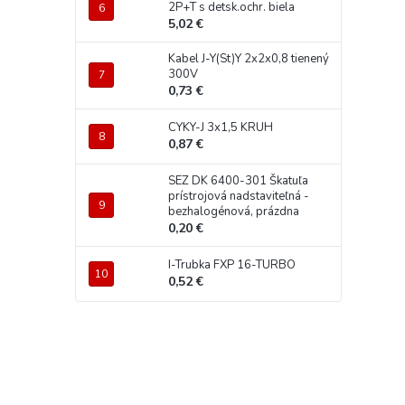
2P+T s detsk.ochr. biela
5,02 €
Kabel J-Y(St)Y 2x2x0,8 tienený
300V
0,73 €
CYKY-J 3x1,5 KRUH
0,87 €
SEZ DK 6400-301 Škatuľa
prístrojová nadstaviteľná -
bezhalogénová, prázdna
0,20 €
I-Trubka FXP 16-TURBO
0,52 €