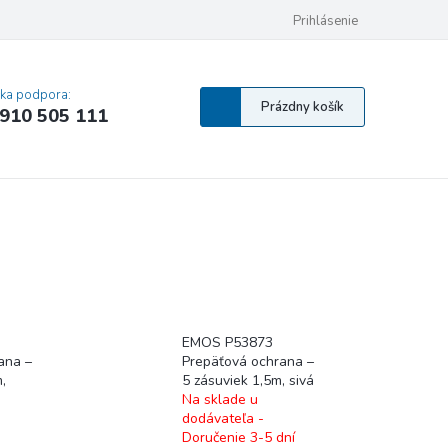
 osobných údajov
Pravidlá Cookies
Vyhlásenie o prístupnosti
Prihlásenie
MA
cka podpora:
Nákupný
Prázdny košík
910 505 111
košík
EMOS P53873
ana –
Prepäťová ochrana –
,
5 zásuviek 1,5m, sivá
Na sklade u
dodávateľa -
Doručenie 3-5 dní