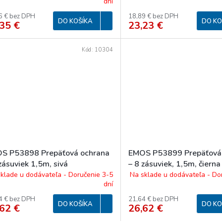
dní
6 € bez DPH
18,89 € bez DPH
DO KOŠÍKA
DO KO
35 €
23,23 €
Kód:
10304
S P53898 Prepäťová ochrana
EMOS P53899 Prepäťová
zásuviek 1,5m, sivá
– 8 zásuviek, 1,5m, čierna
klade u dodávateľa - Doručenie 3-5
Na sklade u dodávateľa - Do
dní
4 € bez DPH
21,64 € bez DPH
DO KOŠÍKA
DO KO
62 €
26,62 €