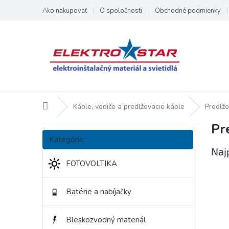
Prejsť
Ako nakupovať
O spoločnosti
Obchodné podmienky
na
obsah
Domov
Káble, vodiče a predlžovacie káble
Predlž
Pr
B
Preskočiť
o
Kategórie
kategórie
č
Naj
n
FOTOVOLTIKA
ý
p
Batérie a nabíjačky
a
n
e
Bleskozvodný materiál
l