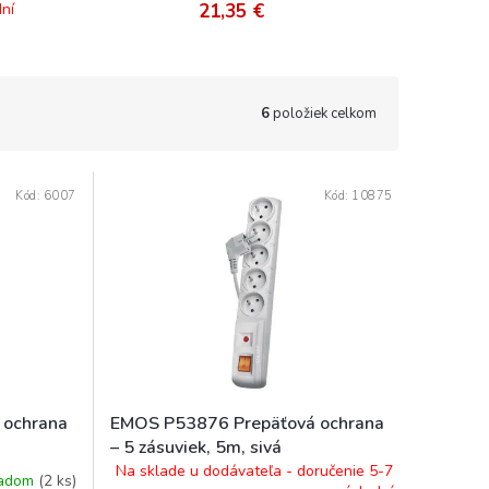
ní
21,35 €
6
položiek celkom
Kód:
6007
Kód:
10875
 ochrana
EMOS P53876 Prepäťová ochrana
– 5 zásuviek, 5m, sivá
Na sklade u dodávateľa - doručenie 5-7
ladom
(
2 ks
)