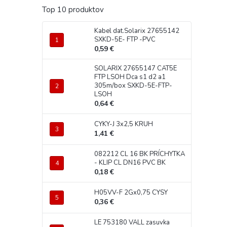
Top 10 produktov
Kabel dat.Solarix 27655142
SXKD-5E- FTP -PVC
0,59 €
SOLARIX 27655147 CAT5E
FTP LSOH Dca s1 d2 a1
305m/box SXKD-5E-FTP-
LSOH
0,64 €
CYKY-J 3x2,5 KRUH
1,41 €
082212 CL 16 BK PRÍCHYTKA
- KLIP CL DN16 PVC BK
0,18 €
H05VV-F 2Gx0,75 CYSY
0,36 €
LE 753180 VALL zasuvka