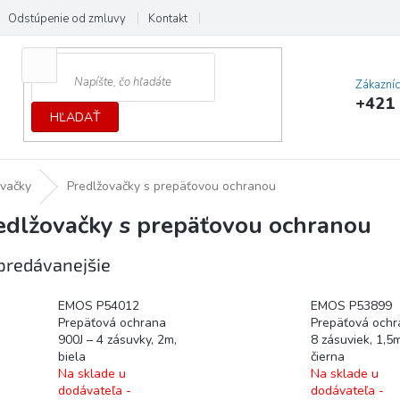
Odstúpenie od zmluvy
Kontakt
Cenník dopráv a platieb
Ochrana
Zákazní
+421 
HĽADAŤ
ovačky
Predlžovačky s prepäťovou ochranou
edlžovačky s prepäťovou ochranou
predávanejšie
EMOS P54012
EMOS P53899
Prepäťová ochrana
Prepäťová ochr
900J – 4 zásuvky, 2m,
8 zásuviek, 1,5m
biela
čierna
Na sklade u
Na sklade u
dodávateľa -
dodávateľa -