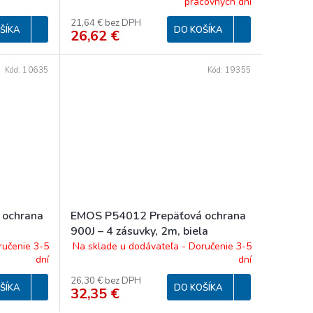
pracovných dní
21,64 € bez DPH
ŠÍKA
DO KOŠÍKA
26,62 €
Kód:
10635
Kód:
19355
 ochrana
EMOS P54012 Prepäťová ochrana
900J – 4 zásuvky, 2m, biela
ručenie 3-5
Na sklade u dodávateľa - Doručenie 3-5
dní
dní
26,30 € bez DPH
ŠÍKA
DO KOŠÍKA
32,35 €