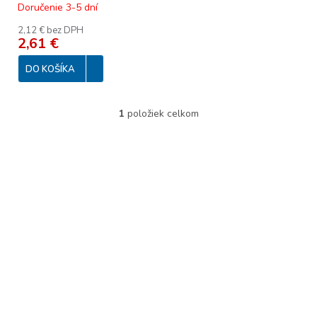
Doručenie 3-5 dní
t
o
2,12 € bez DPH
2,61 €
v
DO KOŠÍKA
1
položiek celkom
O
v
l
á
d
a
c
i
e
p
r
v
k
y
v