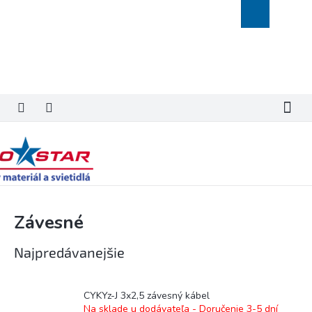
Prejsť
Nákupný
na
košík
obsah
Závesné
Najpredávanejšie
CYKYz-J 3x2,5 závesný kábel
Na sklade u dodávateľa - Doručenie 3-5 dní