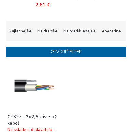
2,61 €
R
a
Najlacnejšie
Najdrahšie
Najpredávanejšie
Abecedne
d
e
n
OTVORIŤ FILTER
i
e
V
p
ý
r
p
o
i
d
s
u
p
k
r
t
o
o
CYKYz-J 3x2,5 závesný
d
v
kábel
u
Na sklade u dodávateľa -
k