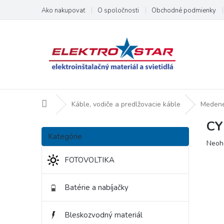
Prejsť
Ako nakupovať
O spoločnosti
Obchodné podmienky
na
obsah
Domov
Káble, vodiče a predlžovacie káble
Medené
CY
B
Preskočiť
o
Kategórie
kategórie
Priem
Neoh
č
hodno
n
FOTOVOLTIKA
produ
ý
je
p
0,0
Batérie a nabíjačky
a
z
5
n
hviezd
e
Bleskozvodný materiál
l