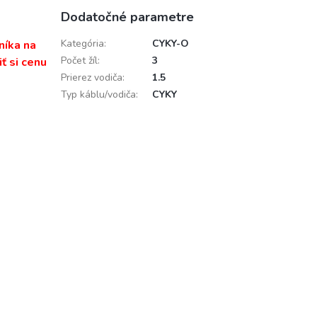
Dodatočné parametre
Kategória
:
CYKY-O
níka na
Počet žíl
:
3
ť si cenu
Prierez vodiča
:
1.5
Typ káblu/vodiča
:
CYKY