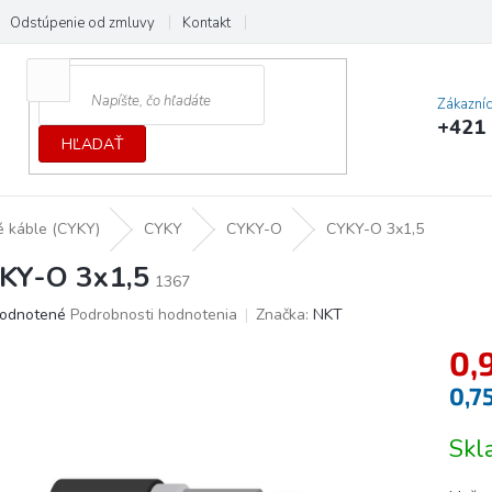
Odstúpenie od zmluvy
Kontakt
Cenník dopráv a platieb
Ochrana
Zákazní
+421 
HĽADAŤ
 káble (CYKY)
CYKY
CYKY-O
CYKY-O 3x1,5
KY-O 3x1,5
1367
erné
odnotené
Podrobnosti hodnotenia
Značka:
NKT
tenie
0,
ktu
0,7
Jedno
Sk
cena:
ičiek.