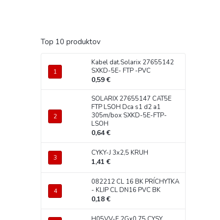
Top 10 produktov
Kabel dat.Solarix 27655142
SXKD-5E- FTP -PVC
0,59 €
SOLARIX 27655147 CAT5E
FTP LSOH Dca s1 d2 a1
305m/box SXKD-5E-FTP-
LSOH
0,64 €
CYKY-J 3x2,5 KRUH
1,41 €
082212 CL 16 BK PRÍCHYTKA
- KLIP CL DN16 PVC BK
0,18 €
H05VV-F 2Gx0,75 CYSY