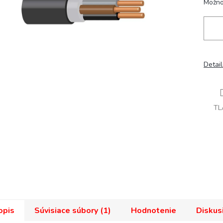
Možno
Detai
TL
opis
Súvisiace súbory (1)
Hodnotenie
Diskus