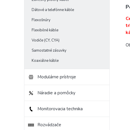
P
Dátové a telefónne káble
C
Flexošnúry
t
Flexibilné káble
k
Vodiče (CY, CYA)
Ob
Samostatné zásuvky
Koaxiálne káble
Modulárne prístroje
Náradie a pomôcky
Monitorovacia technika
Rozvádzače