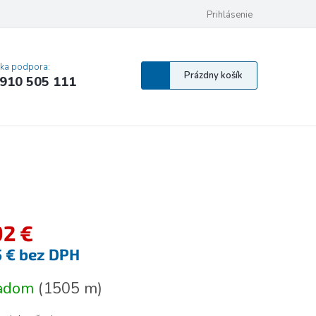
 osobných údajov
Pravidlá Cookies
Vyhlásenie o prístupnosti
Prihlásenie
MA
cka podpora:
Nákupný
Prázdny košík
910 505 111
košík
92 €
5 € bez DPH
tková
ladom
(
1505 m
)