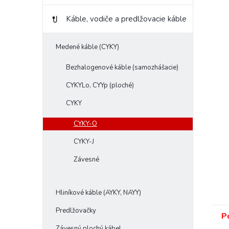
Káble, vodiče a predlžovacie káble
Medené káble (CYKY)
Bezhalogenové káble (samozhášacie)
CYKYLo, CYYp (ploché)
CYKY
CYKY-O
CYKY-J
Závesné
Hliníkové káble (AYKY, NAYY)
Predlžovačky
P
Závesný plochý kábel