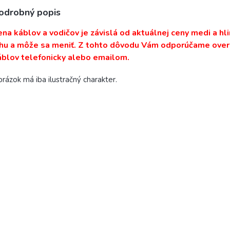
odrobný popis
ena káblov a vodičov je závislá od aktuálnej ceny medi a hli
rhu a môže sa meniť. Z tohto dôvodu Vám odporúčame overi
áblov telefonicky alebo emailom.
rázok má iba ilustračný charakter.