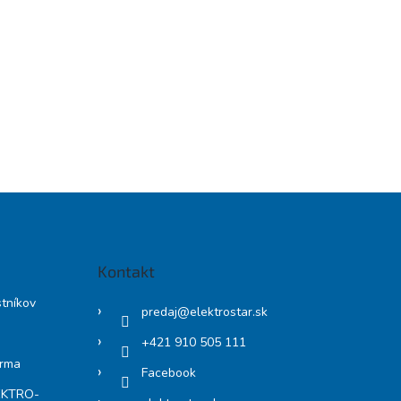
Kontakt
stníkov
predaj
@
elektrostar.sk
+421 910 505 111
arma
Facebook
LEKTRO-