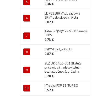
0,36 €
LE 753180 VALL zasuvka
2P+T s detsk.ochr. biela
5,02 €
Kabel J-Y(St)Y 2x2x0,8 tienený
300V
0,73 €
CYKY-J 3x1,5 KRUH
0,87 €
SEZ DK 6400-301 Škatuľa
prístrojová nadstaviteľná -
bezhalogénová, prázdna
0,20 €
I-Trubka FXP 16-TURBO
0,52 €