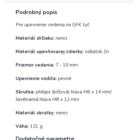
Podrobný popis
Pre upevnenie vedenia na GFK tyč.
Materiál držiaku:
nerez
Materiál upevňovacej zdierky:
odliatok Zn
Priemer vedenia:
7 - 10 mm
Upevnenie vodiča:
pevné
Skrutka:
phillips
(krížová) hlava
M6 x 14 mm/
šesťhranná hlava M8 x 12 mm
Materiál skrutky:
nerez
Váha:
131 g
Dodatočné parametre