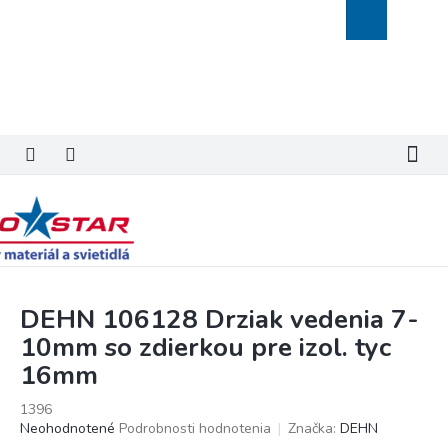
Prejsť
Nákupný
na
košík
obsah
DEHN 106128 Drziak vedenia 7-
10mm so zdierkou pre izol. tyc
16mm
1396
Priemerné
Neohodnotené
Podrobnosti hodnotenia
Značka:
DEHN
hodnotenie