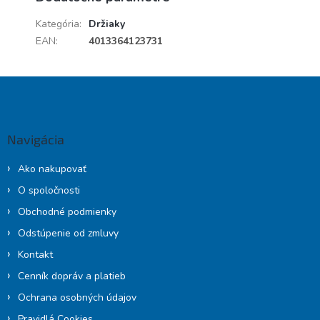
Kategória
:
Držiaky
EAN
:
4013364123731
Z
á
p
ä
Navigácia
t
i
Ako nakupovať
e
O spoločnosti
Obchodné podmienky
Odstúpenie od zmluvy
Kontakt
Cenník dopráv a platieb
Ochrana osobných údajov
Pravidlá Cookies