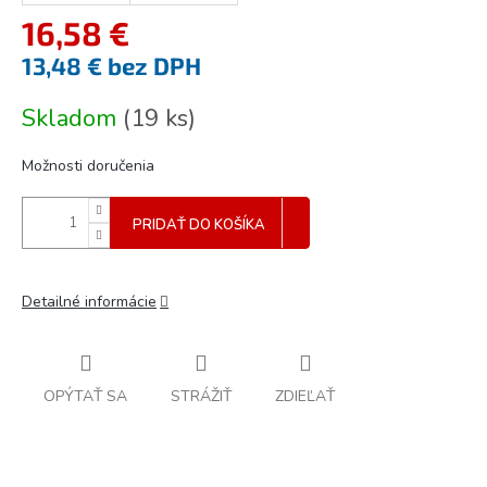
16,58 €
13,48 € bez DPH
Jednotková
Skladom
(
19 ks
)
cena:
Možnosti doručenia
PRIDAŤ DO KOŠÍKA
Detailné informácie
OPÝTAŤ SA
STRÁŽIŤ
ZDIEĽAŤ