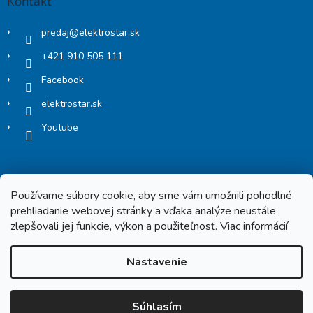
Kontakt
predaj
@
elektrostar.sk
+421 910 505 111
Facebook
elektrostar.sk
Youtube
Používame súbory cookie, aby sme vám umožnili pohodlné
prehliadanie webovej stránky a vďaka analýze neustále
zlepšovali jej funkcie, výkon a použiteľnosť.
Viac informácií
Copyright 2026
Elektrostar.shop
. Všetky práva vyhradené.
Nastavenie
Vytvoril Shoptet
Súhlasím