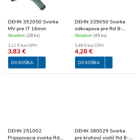
DEHN 392050 Svorka
DEHN 339050 Svorka
MV pre JT 16mm
odkvapova pre Rd 8-
10mm
Skladom
(
28 ks
)
Skladom
(
49 ks
)
3,11 € bez DPH
3,48 € bez DPH
3,83 €
4,28 €
DO KOŠÍKA
DO KOŠÍKA
DEHN 251002
DEHN 380029 Svorka
Pripojovacia svorka Rd
pre kruhový vodič Rd 8-