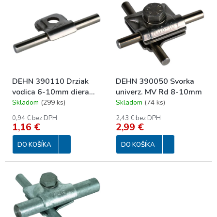
p
ý
r
p
o
i
d
s
u
p
k
r
t
o
o
DEHN 390110 Drziak
DEHN 390050 Svorka
d
v
vodica 6-10mm diera
univerz. MV Rd 8-10mm
u
9mm
Skladom
(
299 ks
)
Skladom
(
74 ks
)
k
t
0,94 € bez DPH
2,43 € bez DPH
o
1,16 €
2,99 €
v
DO KOŠÍKA
DO KOŠÍKA