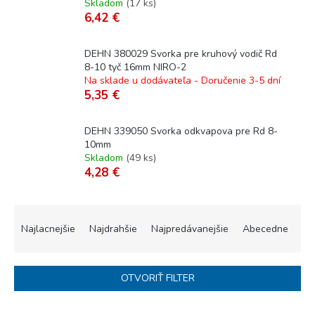
Skladom
(
17 ks
)
6,42 €
DEHN 380029 Svorka pre kruhový vodič Rd
8-10 tyč 16mm NIRO-2
Na sklade u dodávateľa - Doručenie 3-5 dní
5,35 €
DEHN 339050 Svorka odkvapova pre Rd 8-
10mm
Skladom
(
49 ks
)
4,28 €
R
a
Najlacnejšie
Najdrahšie
Najpredávanejšie
Abecedne
d
e
n
OTVORIŤ FILTER
i
e
V