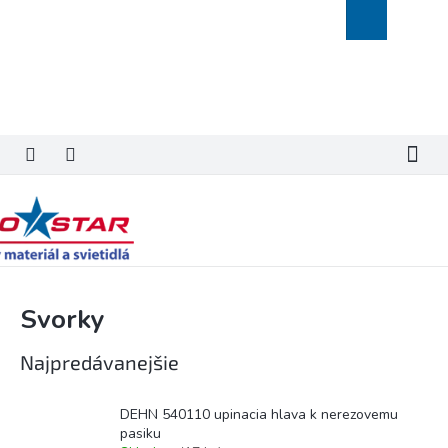
Prejsť
Nákupný
na
košík
obsah
Svorky
Najpredávanejšie
DEHN 540110 upinacia hlava k nerezovemu
pasiku