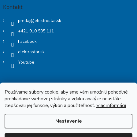
Kontakt
predaj
@
elektrostar.sk
+421 910 505 111
Facebook
elektrostar.sk
Youtube
Používame súbory cookie, aby sme vám umožnili pohodlné
prehliadanie webovej stránky a vďaka analýze neustále
zlepšovali jej funkcie, výkon a použiteľnosť.
Viac informácií
Copyright 2026
Elektrostar.shop
. Všetky práva vyhradené.
Nastavenie
Vytvoril Shoptet