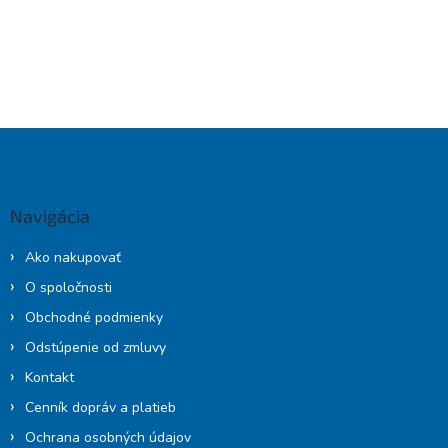
Z
á
p
ä
Navigácia
t
i
Ako nakupovať
e
O spoločnosti
Obchodné podmienky
Odstúpenie od zmluvy
Kontakt
Cenník dopráv a platieb
Ochrana osobných údajov