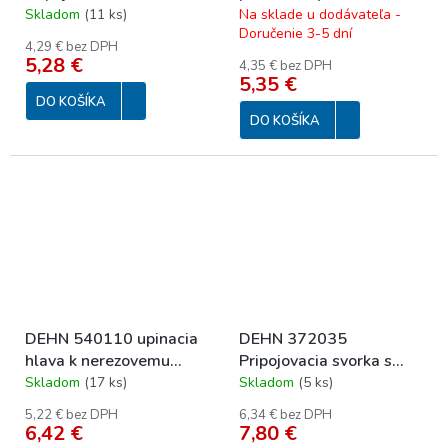
7-10mm pre vodič/plech
10 tyč 16mm NIRO-2
Skladom
(
11 ks
)
Na sklade u dodávateľa -
Doručenie 3-5 dní
o hrúbke 0,7-5mm FeZn
4,29 € bez DPH
5,28 €
4,35 € bez DPH
5,35 €
DO KOŠÍKA
DO KOŠÍKA
DEHN 540110 upinacia
DEHN 372035
hlava k nerezovemu
Pripojovacia svorka s
pasiku
prítlačnou skrutkou Rd
Skladom
(
17 ks
)
Skladom
(
5 ks
)
6-10 pre kovové
5,22 € bez DPH
6,34 € bez DPH
konštrukcie o hrúbke 18-
6,42 €
7,80 €