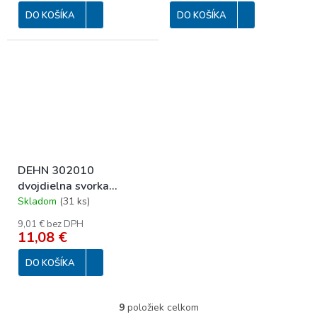
35mm FeZn
DO KOŠÍKA
DO KOŠÍKA
DEHN 302010
dvojdielna svorka
vedenia FeZn 6-10mm
Skladom
(
31 ks
)
9,01 € bez DPH
11,08 €
DO KOŠÍKA
9
položiek celkom
O