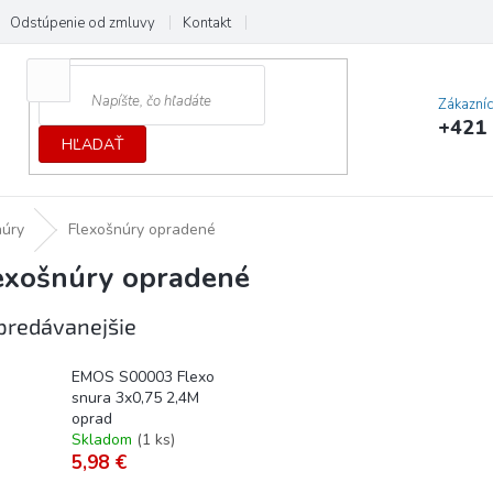
Odstúpenie od zmluvy
Kontakt
Cenník dopráv a platieb
Ochrana
Zákazní
+421 
HĽADAŤ
núry
Flexošnúry opradené
exošnúry opradené
predávanejšie
EMOS S00003 Flexo
snura 3x0,75 2,4M
oprad
Skladom
(
1 ks
)
5,98 €