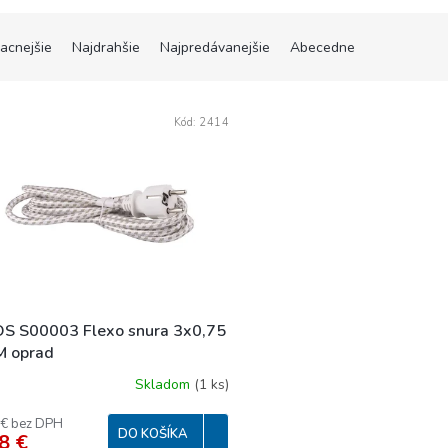
lacnejšie
Najdrahšie
Najpredávanejšie
Abecedne
Kód:
2414
S S00003 Flexo snura 3x0,75
M oprad
Skladom
(
1 ks
)
 € bez DPH
DO KOŠÍKA
8 €