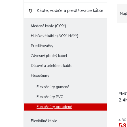
R
Káble, vodiče a predlžovacie káble
a
Naj
d
e
Medené káble (CYKY)
V
n
Hliníkové káble (AYKY, NAYY)
ý
i
p
e
Predlžovačky
i
p
s
r
Závesný plochý kábel
p
o
Dátové a telefónne káble
r
d
o
u
Flexošnúry
d
k
u
t
Flexošnúry gumené
k
o
EMO
Flexošnúry PVC
t
v
2,4
o
Flexošnúry opradené
v
4,86
Flexibilné káble
5,9