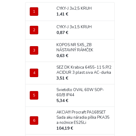
CYKY-J 3x2,5 KRUH
1,41 €
CYKY-J 3x1,5 KRUH
0,87 €
KOPOS NR 5X5_ZB
NÁSTAVNÝ RÁMČEK
0,63 €
SEZ DK Krabica 6455-11 5.P/2
ACIDUR 3 plast.siva AC-durka
3,51 €
Svietidlo OVAL 60W SOP-
60/B IP44
5,34 €
AKCIA!!! Procraft PA168SET
Sada aku náradia pílka PKA35
a nožnice ES25Li
104,19 €