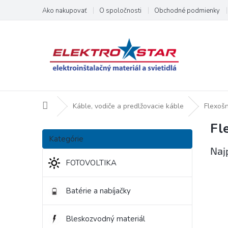
Prejsť
Ako nakupovať
O spoločnosti
Obchodné podmienky
na
obsah
Domov
Káble, vodiče a predlžovacie káble
Flexoš
Fl
B
Preskočiť
o
Kategórie
kategórie
č
Naj
n
FOTOVOLTIKA
ý
p
Batérie a nabíjačky
a
n
e
Bleskozvodný materiál
l