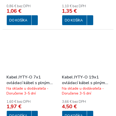
0,86 € bez DPH
1,10 € bez DPH
1,06 €
1,35 €
DO KOŠÍKA
DO KOŠÍKA
Kabel JYTY-O 7x1
Kabel JYTY-O 19x1
ovládací kábel s plným
ovládací kábel s plným
jadrom 250 V
jadrom 250 V
Na sklade u dodávateľa -
Na sklade u dodávateľa -
Doručenie 3-5 dní
Doručenie 3-5 dní
1,60 € bez DPH
3,66 € bez DPH
1,97 €
4,50 €
DO KOŠÍKA
DO KOŠÍKA