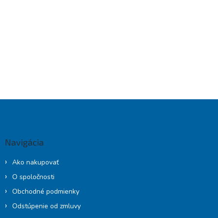
Z
á
p
ä
Navigácia
t
i
Ako nakupovať
e
O spoločnosti
Obchodné podmienky
Odstúpenie od zmluvy