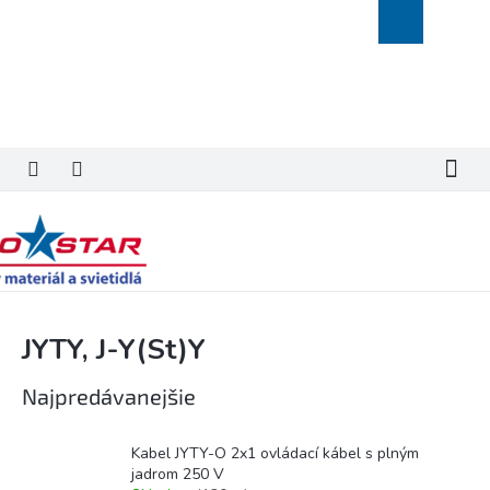
Prejsť
Nákupný
na
košík
obsah
JYTY, J-Y(St)Y
Najpredávanejšie
Kabel JYTY-O 2x1 ovládací kábel s plným
jadrom 250 V