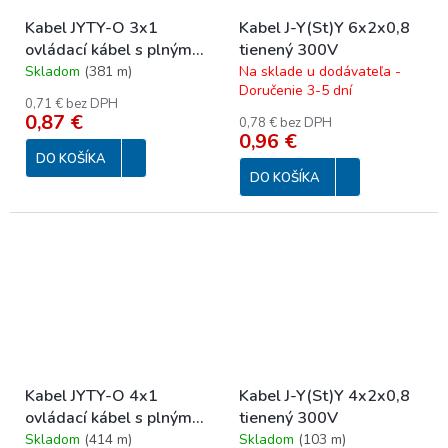
Kabel JYTY-O 3x1
Kabel J-Y(St)Y 6x2x0,8
ovládací kábel s plným
tienený 300V
jadrom 250 V
Skladom
(
381 m
)
Na sklade u dodávateľa -
Doručenie 3-5 dní
0,71 € bez DPH
0,87 €
0,78 € bez DPH
0,96 €
DO KOŠÍKA
DO KOŠÍKA
Kabel JYTY-O 4x1
Kabel J-Y(St)Y 4x2x0,8
ovládací kábel s plným
tienený 300V
jadrom 250 V
Skladom
(
414 m
)
Skladom
(
103 m
)