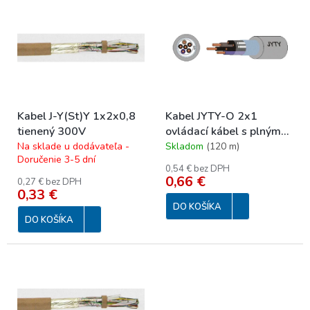
p
ý
r
p
o
i
d
s
u
p
k
r
t
o
o
Kabel J-Y(St)Y 1x2x0,8
Kabel JYTY-O 2x1
d
v
tienený 300V
ovládací kábel s plným
u
jadrom 250 V
Na sklade u dodávateľa -
Skladom
(
120 m
)
k
Doručenie 3-5 dní
t
0,54 € bez DPH
o
0,66 €
0,27 € bez DPH
0,33 €
v
DO KOŠÍKA
DO KOŠÍKA