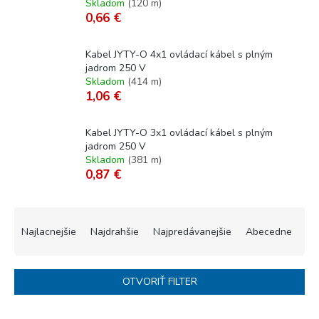
Skladom
(
120 m
)
0,66 €
Kabel JYTY-O 4x1 ovládací kábel s plným
jadrom 250 V
Skladom
(
414 m
)
1,06 €
Kabel JYTY-O 3x1 ovládací kábel s plným
jadrom 250 V
Skladom
(
381 m
)
0,87 €
R
a
Najlacnejšie
Najdrahšie
Najpredávanejšie
Abecedne
d
e
n
OTVORIŤ FILTER
i
e
V