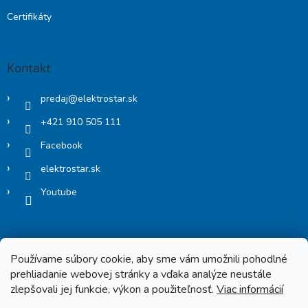
Certifikáty
Kontakt
predaj
@
elektrostar.sk
+421 910 505 111
Facebook
elektrostar.sk
Youtube
Používame súbory cookie, aby sme vám umožnili pohodlné
prehliadanie webovej stránky a vďaka analýze neustále
zlepšovali jej funkcie, výkon a použiteľnosť.
Viac informácií
Copyright 2026
Elektrostar.shop
. Všetky práva vyhradené.