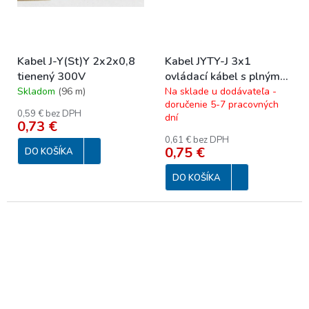
Kabel J-Y(St)Y 2x2x0,8
Kabel JYTY-J 3x1
tienený 300V
ovládací kábel s plným
jadrom 250 V
Skladom
(
96 m
)
Na sklade u dodávateľa -
doručenie 5-7 pracovných
0,59 € bez DPH
dní
0,73 €
0,61 € bez DPH
0,75 €
DO KOŠÍKA
DO KOŠÍKA