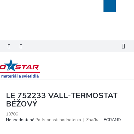
Prejsť
Nákupný
na
košík
obsah
LE 752233 VALL-TERMOSTAT
BÉŽOVÝ
10706
Priemerné
Neohodnotené
Podrobnosti hodnotenia
Značka:
LEGRAND
hodnotenie
produktu