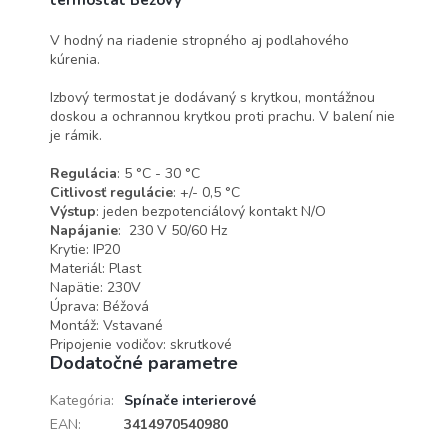
termostat Béžový
V hodný na riadenie stropného aj podlahového
kúrenia.
Izbový termostat je dodávaný s krytkou, montážnou
doskou a ochrannou krytkou proti prachu. V balení nie
je rámik.
Regulácia
: 5 °C - 30 °C
Citlivosť regulácie
: +/- 0,5 °C
Výstup
: jeden bezpotenciálový kontakt N/O
Napájanie
: 230 V 50/60 Hz
Krytie: IP20
Materiál: Plast
Napätie: 230V
Úprava: Béžová
Montáž:
Vstavané
Pripojenie vodičov: skrutkové
Dodatočné parametre
Kategória
:
Spínače interierové
EAN
:
3414970540980