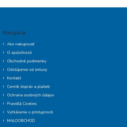
Z
á
p
ä
Navigácia
t
i
Ako nakupovať
e
O spoločnosti
Obchodné podmienky
Odstúpenie od zmluvy
Kontakt
Cenník dopráv a platieb
Ochrana osobných údajov
Pravidlá Cookies
Vyhlásenie o prístupnosti
MALOOBCHOD