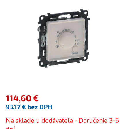
je
0,0
z
5
hviezdičiek.
114,60 €
93,17 € bez DPH
Jednotková
Na sklade u dodávateľa - Doručenie 3-5
cena: