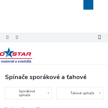
Prejsť
Nákupný
na
košík
obsah
Spínače sporákové a ťahové
Sporákové
Ťahové spínače
spínače