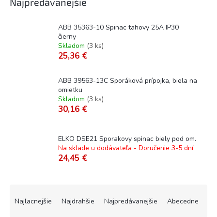
Najpredávanejšie
ABB 35363-10 Spinac tahovy 25A IP30
čierny
Skladom
(
3 ks
)
25,36 €
ABB 39563-13C Sporáková prípojka, biela na
omietku
Skladom
(
3 ks
)
30,16 €
ELKO DSE21 Sporakovy spinac biely pod om.
Na sklade u dodávateľa - Doručenie 3-5 dní
24,45 €
R
a
Najlacnejšie
Najdrahšie
Najpredávanejšie
Abecedne
d