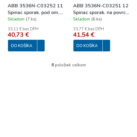
ABB 3536N-C03252 11
ABB 3536N-C03251 12
Spinac sporak. pod om.
Spinac sporak. na povrch
Pressto
Pressto
Skladom
(
7 ks
)
Skladom
(
6 ks
)
33,11 € bez DPH
33,77 € bez DPH
40,73 €
41,54 €
DO KOŠÍKA
DO KOŠÍKA
8
položiek celkom
O
v
l
á
d
a
c
i
e
p
r
v