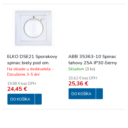
ELKO DSE21 Sporakovy
ABB 35363-10 Spinac
spinac biely pod om.
tahovy 25A IP30 čierny
Na sklade u dodávateľa -
Skladom
(
3 ks
)
Doručenie 3-5 dní
20,62 € bez DPH
25,36 €
19,88 € bez DPH
24,45 €
DO KOŠÍKA
DO KOŠÍKA