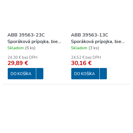
ABB 39563-23C
ABB 39563-13C
Sporáková prípojka, biela
Sporáková prípojka, biela
pod omietku
na omietku
Skladom
(
5 ks
)
Skladom
(
3 ks
)
24,30 € bez DPH
24,52 € bez DPH
29,89 €
30,16 €
DO KOŠÍKA
DO KOŠÍKA