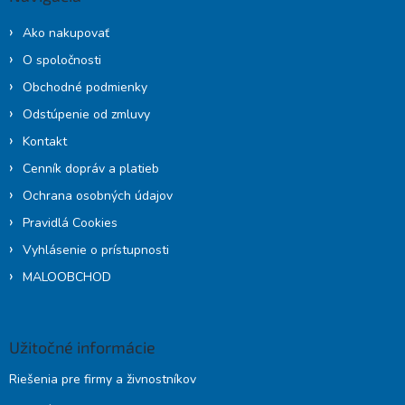
t
i
Ako nakupovať
e
O spoločnosti
Obchodné podmienky
Odstúpenie od zmluvy
Kontakt
Cenník dopráv a platieb
Ochrana osobných údajov
Pravidlá Cookies
Vyhlásenie o prístupnosti
MALOOBCHOD
Užitočné informácie
Riešenia pre firmy a živnostníkov