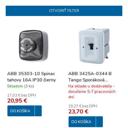
e
n
OTVORIŤ FILTER
i
e
V
p
ý
r
p
o
i
d
s
u
p
k
r
t
o
o
ABB 35303-10 Spinac
ABB 3425A-0344 B
d
v
tahovy 16A IP30 čierny
Tango Sporáková
u
prípojka; biela
Skladom
(
3 ks
)
Na sklade u dodávateľa -
k
doručenie 5-7 pracovných
t
17,03 € bez DPH
dní
o
20,95 €
v
19,27 € bez DPH
23,70 €
DO KOŠÍKA
DO KOŠÍKA