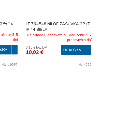
 2P+T s
LE 764548 NILOÉ ZÁSUVKA 2P+T
IP 44 BIELA
ručenie 3-5
Na sklade u dodávateľa - doručenie 5-7
dní
pracovných dní
8,15 € bez DPH
ŠÍKA
DO KOŠÍKA
10,02 €
Kód:
19957
Kód:
4959