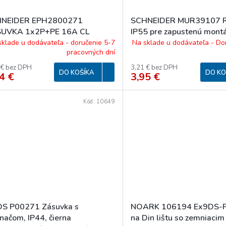
NEIDER EPH2800271
SCHNEIDER MUR39107 
UVKA 1x2P+PE 16A CL
IP55 pre zapustenú mont
FORA ANTRACIT
násobný, biely
sklade u dodávateľa - doručenie 5-7
Na sklade u dodávateľa - Do
pracovných dní
 € bez DPH
3,21 € bez DPH
DO KOŠÍKA
DO KO
4 €
3,95 €
Kód:
10649
S P00271 Zásuvka s
NOARK 106194 Ex9DS-F
načom, IP44, čierna
na Din lištu so zemniacim