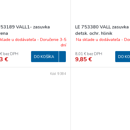
753189 VALL1- zasuvka
LE 753380 VALL zasuvka
vena
detsk. ochr. hlinik
klade u dodávateľa - Doručenie 3-5
Na sklade u dodávateľa - Do
dní
 € bez DPH
8,01 € bez DPH
DO KOŠÍKA
DO KO
3 €
9,85 €
Kód:
9384