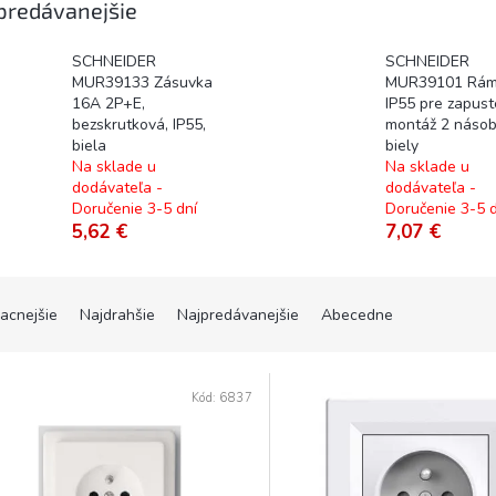
predávanejšie
SCHNEIDER
SCHNEIDER
MUR39133 Zásuvka
MUR39101 Rám
16A 2P+E,
IP55 pre zapus
bezskrutková, IP55,
montáž 2 násob
biela
biely
Na sklade u
Na sklade u
dodávateľa -
dodávateľa -
Doručenie 3-5 dní
Doručenie 3-5 d
5,62 €
7,07 €
lacnejšie
Najdrahšie
Najpredávanejšie
Abecedne
Kód:
6837