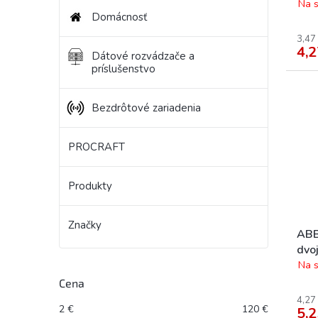
Na s
Domácnosť
3,47
4,2
Dátové rozvádzače a
príslušenstvo
Bezdrôtové zariadenia
PROCRAFT
Produkty
Značky
ABB
dvo
biel
Na s
Cena
4,27
2
€
120
€
5,2