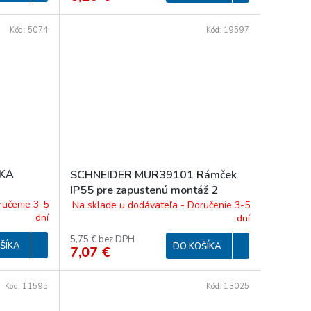
Kód:
5074
Kód:
19597
VKA
SCHNEIDER MUR39101 Rámček
IP55 pre zapustenú montáž 2
násobný, biely
ručenie 3-5
Na sklade u dodávateľa - Doručenie 3-5
dní
dní
5,75 € bez DPH
ŠÍKA
DO KOŠÍKA
7,07 €
Kód:
11595
Kód:
13025