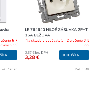
suvka
LE 764640 NILOÉ ZÁSUVKA 2P+T
16A BÉŽOVÁ
ručenie 5-7
Na sklade u dodávateľa - Doručenie 3-5
covných dní
dní
2,67 € bez DPH
ŠÍKA
DO KOŠÍKA
3,28 €
Kód:
19596
Kód:
5049