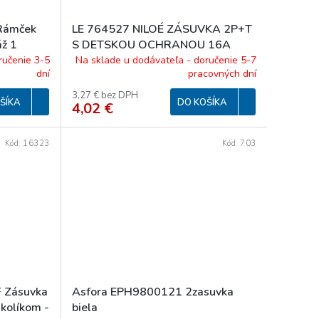
Rámček
LE 764527 NILOÉ ZÁSUVKA 2P+T
áž 1
S DETSKOU OCHRANOU 16A
BIELA
ručenie 3-5
Na sklade u dodávateľa - doručenie 5-7
dní
pracovných dní
3,27 € bez DPH
ŠÍKA
DO KOŠÍKA
4,02 €
Kód:
16323
Kód:
703
 Zásuvka
Asfora EPH9800121 2zasuvka
 kolíkom -
biela