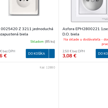
 0025420 Z 3211 jednoduchá
Asfora EPH2800221 1za
ozapustená biela
D.O. biela
Na sklade u dodávateľa - do
Skladom
(
85 ks
)
pra
 € bez DPH
2,50 € bez DPH
DO KOŠÍKA
DO KO
6 €
3,08 €
Kód:
12880