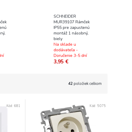
SCHNEIDER
ček
MUR39107 Rámček
tenú
IP55 pre zapustenú
ný,
montáž 1 násobný,
biely
Na sklade u
dodávateľa -
ní
Doručenie 3-5 dní
3,95 €
42
položiek celkom
Kód:
681
Kód:
5075