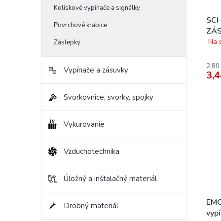
Kolískové vypínače a signálky
SCH
Povrchové krabice
ZÁS
AS
Na 
Záslepky
2,80
Vypínače a zásuvky
3,4
Svorkovnice, svorky, spojky
Vykurovanie
Vzduchotechnika
Úložný a inštalačný materiál
EMO
Drobný materiál
vypí