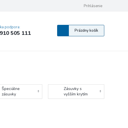
 osobných údajov
Pravidlá Cookies
Vyhlásenie o prístupnosti
Prihlásenie
MA
cka podpora:
Nákupný
Prázdny košík
910 505 111
košík
Špeciálne
Zásuvky s
zásuvky
vyšším krytím