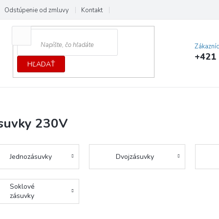
Odstúpenie od zmluvy
Kontakt
Cenník dopráv a platieb
Ochrana
Zákazní
+421 
HĽADAŤ
suvky 230V
Jednozásuvky
Dvojzásuvky
Soklové
zásuvky