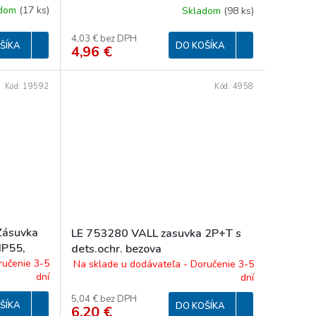
adom
(
17 ks
)
Skladom
(
98 ks
)
4,03 € bez DPH
ŠÍKA
DO KOŠÍKA
4,96 €
Kód:
19592
Kód:
4958
ásuvka
LE 753280 VALL zasuvka 2P+T s
IP55,
dets.ochr. bezova
ručenie 3-5
Na sklade u dodávateľa - Doručenie 3-5
dní
dní
5,04 € bez DPH
ŠÍKA
DO KOŠÍKA
6,20 €