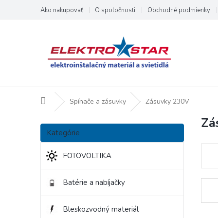
Prejsť
Ako nakupovať
O spoločnosti
Obchodné podmienky
na
obsah
Domov
Spínače a zásuvky
Zásuvky 230V
Zá
B
Preskočiť
o
Kategórie
kategórie
č
n
FOTOVOLTIKA
ý
p
Batérie a nabíjačky
a
n
e
Bleskozvodný materiál
l