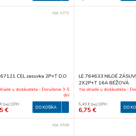
Kód:
4375
067121 CEL zasuvka 2P+T D.O
LE 764633 NILOÉ ZÁSU
2X2P+T 16A BÉŽOVÁ
klade u dodávateľa - Doručenie 3-5
Na sklade u dodávateľa - Do
dní
 € bez DPH
5,49 € bez DPH
DO KOŠÍKA
DO KO
5 €
6,75 €
Kód:
4548