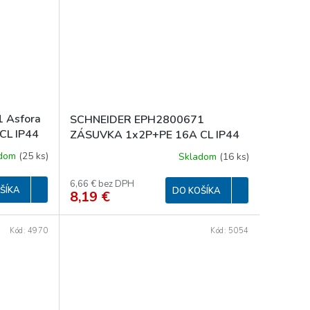
 Asfora
SCHNEIDER EPH2800671
CL IP44
ZÁSUVKA 1x2P+PE 16A CL IP44
ASFORA ANTRACIT
adom
(
25 ks
)
Skladom
(
16 ks
)
6,66 € bez DPH
ŠÍKA
DO KOŠÍKA
8,19 €
Kód:
4970
Kód:
5054