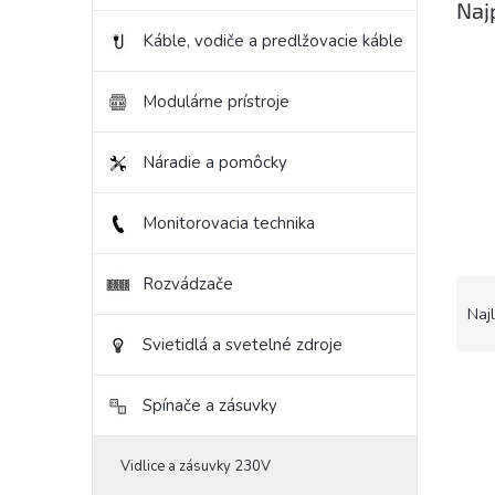
Naj
Káble, vodiče a predlžovacie káble
Modulárne prístroje
Náradie a pomôcky
Monitorovacia technika
Rozvádzače
R
a
Naj
d
Svietidlá a svetelné zdroje
e
V
n
Spínače a zásuvky
ý
i
p
e
i
p
Vidlice a zásuvky 230V
s
r