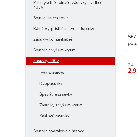
p
o
Priemyselné spínače, zásuvky a vidlice
400V
r
d
o
u
Spínače interierové
d
k
Rámčeky, príslušenstvo a doplnky
u
t
k
o
SEZ
Zásuvky komunikačné
t
v
pol
o
Spínače s vyšším krytím
v
Zásuvky 230V
2,41
2,9
Jednozásuvky
Dvojzásuvky
Špeciálne zásuvky
Zásuvky s vyšším krytím
Soklové zásuvky
Spínače sporákové a ťahové