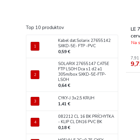
Top 10 produktov
LE 
cer
Kabel dat.Solarix 27655142
Na s
SXKD-5E- FTP -PVC
0,59 €
7,91
9,7
SOLARIX 27655147 CAT5E
FTP LSOH Dca s1 d2 a1
305m/box SXKD-5E-FTP-
LSOH
0,64 €
CYKY-J 3x2,5 KRUH
1,41 €
082212 CL 16 BK PRÍCHYTKA
- KLIP CL DN16 PVC BK
0,18 €