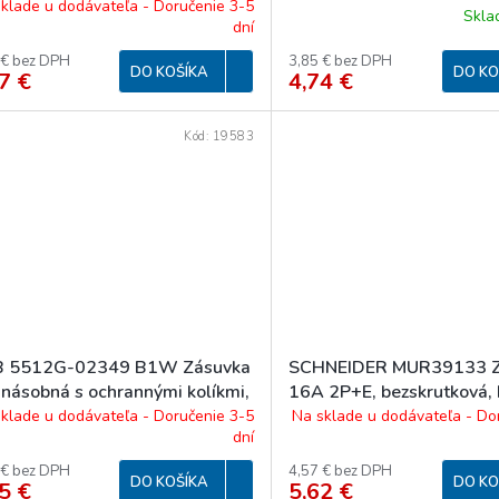
soklova
klade u dodávateľa - Doručenie 3-5
Skl
dní
 € bez DPH
3,85 € bez DPH
DO KOŠÍKA
DO KO
7 €
4,74 €
Kód:
19583
 5512G-02349 B1W Zásuvka
SCHNEIDER MUR39133 Z
jnásobná s ochrannými kolíkmi,
16A 2P+E, bezskrutková, 
a
biela
klade u dodávateľa - Doručenie 3-5
Na sklade u dodávateľa - Do
dní
 € bez DPH
4,57 € bez DPH
DO KOŠÍKA
DO KO
5 €
5,62 €