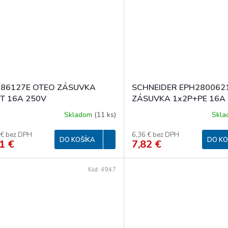
086127E OTEO ZÁSUVKA
SCHNEIDER EPH2800621
T 16A 250V
ZÁSUVKA 1x2P+PE 16A 
BIELA
Skladom
(
11 ks
)
Skl
 € bez DPH
6,36 € bez DPH
DO KOŠÍKA
DO KO
1 €
7,82 €
Kód:
4947