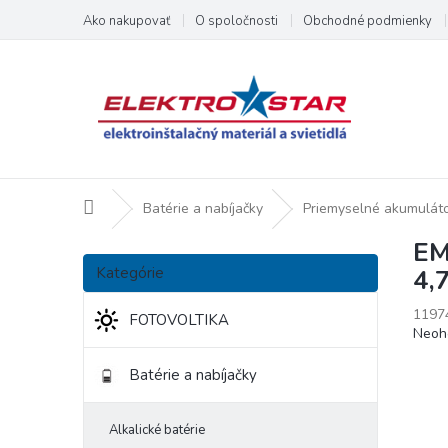
Prejsť
Ako nakupovať
O spoločnosti
Obchodné podmienky
na
obsah
Domov
Batérie a nabíjačky
Priemyselné akumulát
EM
B
Preskočiť
o
Kategórie
4,
kategórie
č
n
1197
FOTOVOLTIKA
Priem
Neoh
ý
hodno
p
produ
Batérie a nabíjačky
a
je
n
0,0
e
z
Alkalické batérie
l
5