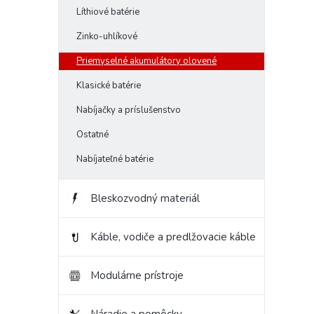
Líthiové batérie
hviezd
Zinko-uhlíkové
Priemyselné akumulátory olovené
Klasické batérie
Nabíjačky a príslušenstvo
Ostatné
Nabíjateľné batérie
Bleskozvodný materiál
Káble, vodiče a predlžovacie káble
Modulárne prístroje