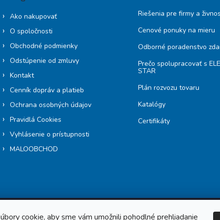
Riešenia pre firmy a živno
Ako nakupovať
Cenové ponuky na mieru
O spoločnosti
Obchodné podmienky
Odborné poradenstvo zd
Odstúpenie od zmluvy
Prečo spolupracovať s E
STAR
Kontakt
Plán rozvozu tovaru
Cenník dopráv a platieb
Katalógy
Ochrana osobných údajov
Pravidlá Cookies
Certifikáty
Vyhlásenie o prístupnosti
MALOOBCHOD
úbory cookie, aby sme vám umožnili pohodlné prehliadanie