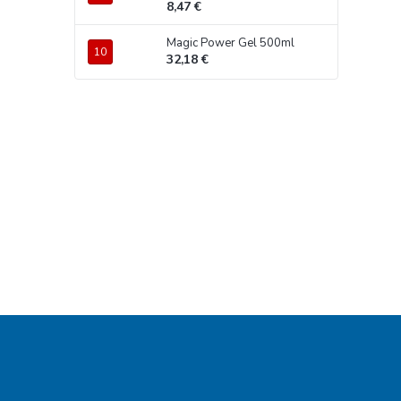
8,47 €
Magic Power Gel 500ml
32,18 €
Z
á
p
ä