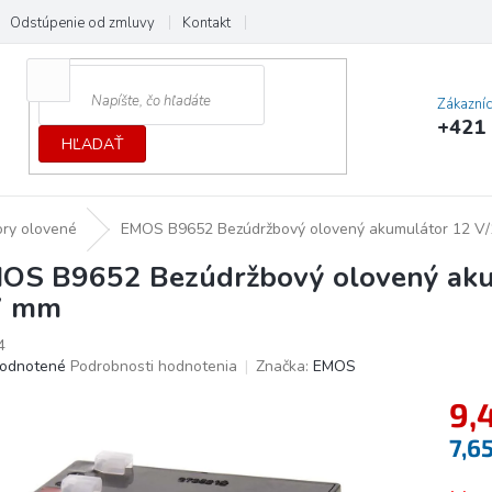
Odstúpenie od zmluvy
Kontakt
Cenník dopráv a platieb
Ochrana
Zákazní
+421 
HĽADAŤ
ory olovené
EMOS B9652 Bezúdržbový olovený akumulátor 12 V/1
OS B9652 Bezúdržbový olovený akum
7 mm
4
erné
odnotené
Podrobnosti hodnotenia
Značka:
EMOS
tenie
9,
ktu
7,6
Jedno