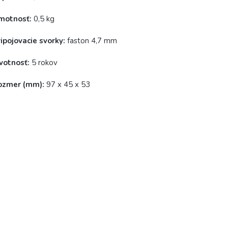
motnosť:
0,5 kg
ipojovacie svorky:
faston 4,7 mm
votnosť:
5 rokov
ozmer (mm):
97 x 45 x 53