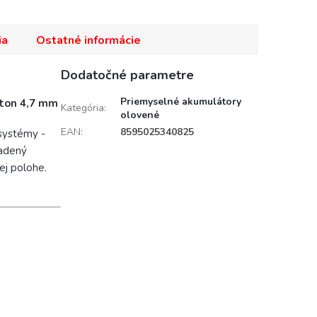
ia
Ostatné informácie
Dodatočné parametre
Priemyselné akumulátory
ston 4,7 mm
Kategória
:
olovené
EAN
:
8595025340825
systémy -
iadený
ej polohe.