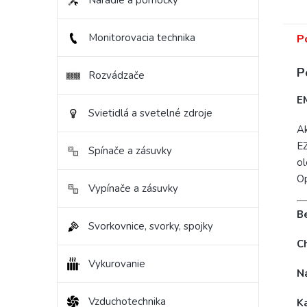
Náradie a pomôcky
Monitorovacia technika
P
P
Rozvádzače
E
Svietidlá a svetelné zdroje
Ak
EZ
Spínače a zásuvky
ol
Op
Vypínače a zásuvky
B
Svorkovnice, svorky, spojky
C
Vykurovanie
N
Vzduchotechnika
K