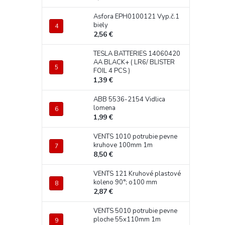
Asfora EPH0100121 Vyp.č.1
biely
2,56 €
TESLA BATTERIES 14060420
AA BLACK+ ( LR6/ BLISTER
FOIL 4 PCS )
1,39 €
ABB 5536-2154 Vidlica
lomena
1,99 €
VENTS 1010 potrubie pevne
kruhove 100mm 1m
8,50 €
VENTS 121 Kruhové plastové
koleno 90°; o100 mm
2,87 €
VENTS 5010 potrubie pevne
ploche 55x110mm 1m