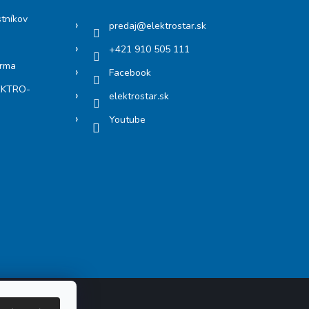
stníkov
predaj
@
elektrostar.sk
+421 910 505 111
arma
Facebook
LEKTRO-
elektrostar.sk
Youtube