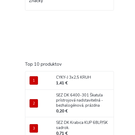
Značky
Top 10 produktov
CYKY-J 3x2,5 KRUH
1,41 €
SEZ DK 6400-301 Škatuľa
prístrojová nadstaviteľná -
bezhalogénová, prázdna
0,20 €
SEZ DK Krabica KUP 68LP/SK
sadrok.
0,71 €