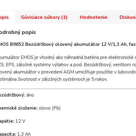
opis
Súvisiace súbory (1)
Hodnotenie
Diskus
odrobný popis
MOS B9652 Bezúdržbový olovený akumulátor 12 V/1,3 Ah, fa
umulátor EMOS je vhodný ako náhradná batéria pre elektronické 
S, EPS, záložné systémy výťahov a pod. Bezúdržbový, ventilom r
ovený akumulátor v prevedení AGM umožňuje použitie v ľubovoľn
timálna životnosť v záložných systémoch je 5 rokov.
ezúdržbový:
áno
hemické zloženie:
olovo (Pb)
apätie:
12 V
apacita:
1,3 Ah