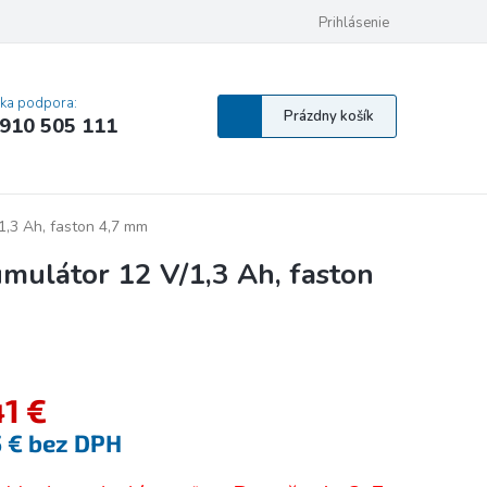
 osobných údajov
Pravidlá Cookies
Vyhlásenie o prístupnosti
Prihlásenie
MA
cka podpora:
Nákupný
Prázdny košík
910 505 111
košík
,3 Ah, faston 4,7 mm
ulátor 12 V/1,3 Ah, faston
41 €
5 € bez DPH
tková