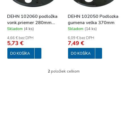
k
r
t
o
o
DEHN 102060 podložka
DEHN 102050 Podlozka
d
v
vonk.priemer 280mm
gumena velka 370mm
u
pre beton 8,5 kg
Skladom
(
4 ks
)
Skladom
(
14 ks
)
k
t
4,66 € bez DPH
6,09 € bez DPH
o
5,73 €
7,49 €
v
DO KOŠÍKA
DO KOŠÍKA
2
položiek celkom
O
v
l
á
d
a
c
i
e
p