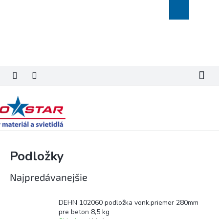
Prejsť
Nákupný
na
košík
obsah
Podložky
Najpredávanejšie
DEHN 102060 podložka vonk.priemer 280mm
pre beton 8,5 kg