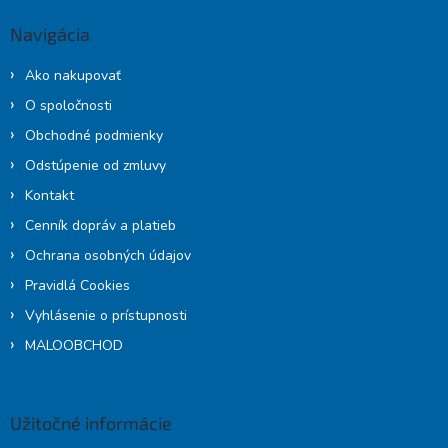
ä
Navigácia
t
i
Ako nakupovať
e
O spoločnosti
Obchodné podmienky
Odstúpenie od zmluvy
Kontakt
Cenník dopráv a platieb
Ochrana osobných údajov
Pravidlá Cookies
Vyhlásenie o prístupnosti
MALOOBCHOD
Užitočné informácie