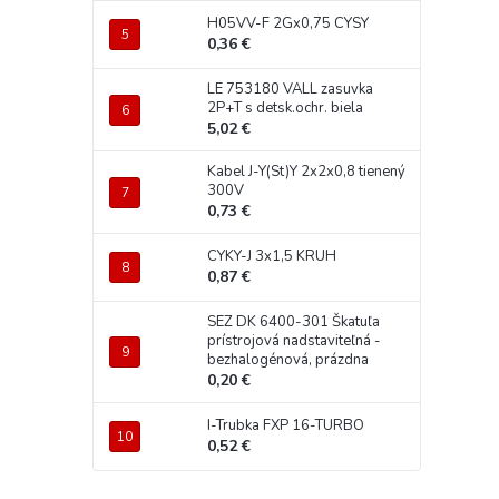
H05VV-F 2Gx0,75 CYSY
0,36 €
LE 753180 VALL zasuvka
2P+T s detsk.ochr. biela
5,02 €
Kabel J-Y(St)Y 2x2x0,8 tienený
300V
0,73 €
CYKY-J 3x1,5 KRUH
0,87 €
SEZ DK 6400-301 Škatuľa
prístrojová nadstaviteľná -
bezhalogénová, prázdna
0,20 €
I-Trubka FXP 16-TURBO
0,52 €