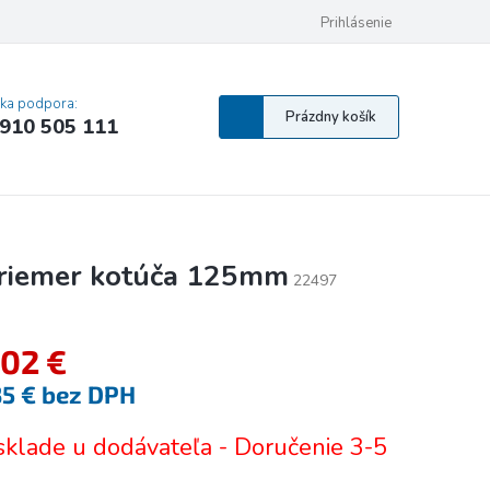
 osobných údajov
Pravidlá Cookies
Vyhlásenie o prístupnosti
Prihlásenie
MA
cka podpora:
Nákupný
Prázdny košík
910 505 111
košík
priemer kotúča 125mm
22497
,02 €
35 € bez DPH
tková
sklade u dodávateľa - Doručenie 3-5