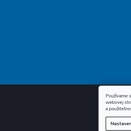
Používame s
webovej strá
a použiteľno
Nastaven