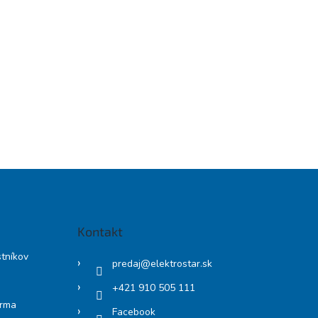
Kontakt
stníkov
predaj
@
elektrostar.sk
+421 910 505 111
arma
Facebook