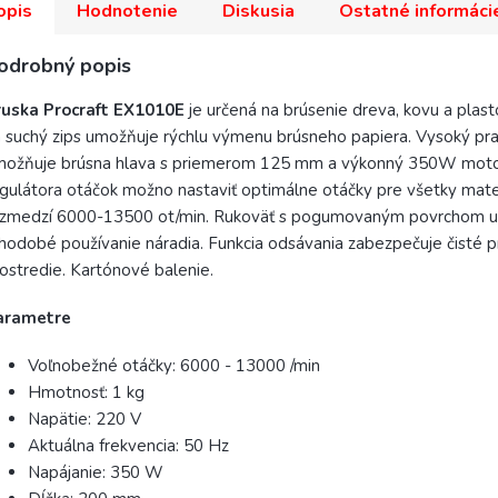
opis
Hodnotenie
Diskusia
Ostatné informáci
odrobný popis
ruska Procraft EX1010E
je určená na brúsenie dreva, kovu a plast
 suchý zips umožňuje rýchlu výmenu brúsneho papiera. Vysoký pr
možňuje brúsna hlava s priemerom 125 mm a výkonný 350W mot
gulátora otáčok možno nastaviť optimálne otáčky pre všetky mate
ozmedzí 6000-13500 ot/min. Rukoväť s pogumovaným povrchom 
hodobé používanie náradia. Funkcia odsávania zabezpečuje čisté 
ostredie. Kartónové balenie.
arametre
Voľnobežné otáčky: 6000 - 13000 /min
Hmotnosť: 1 kg
Napätie: 220 V
Aktuálna frekvencia: 50 Hz
Napájanie: 350 W