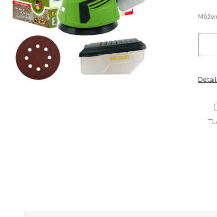
Môžem
Detai
TL