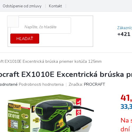
Odstúpenie od zmluvy
Kontakt
Cenník dopráv a platieb
Ochrana
Zákazní
+421 
HĽADAŤ
aft EX1010E Excentrická brúska priemer kotúča 125mm
ocraft EX1010E Excentrická brúska 
erné
odnotené
Podrobnosti hodnotenia
Značka:
PROCRAFT
tenie
41
ktu
33,
Jedno
Na 
cena:
ičiek.
dní