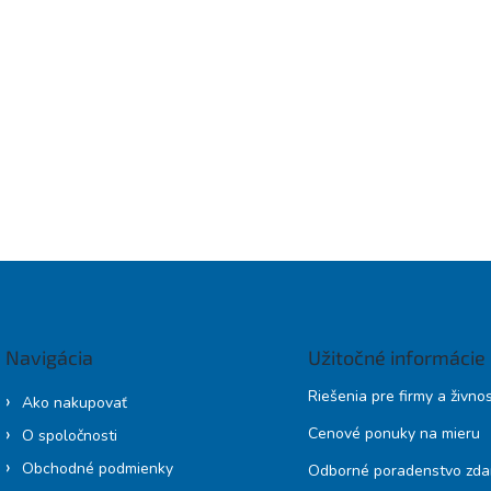
Navigácia
Užitočné informácie
Riešenia pre firmy a živno
Ako nakupovať
Cenové ponuky na mieru
O spoločnosti
Obchodné podmienky
Odborné poradenstvo zd