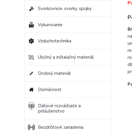
P
Svorkovnice, svorky, spojky
P
Vykurovanie
B
na
Vzduchotechnika
u
re
Úložný a inštalačný materiál
r
dl
pr
Drobný materiál
P
Domácnosť
Dátové rozvádzače a
príslušenstvo
Bezdrôtové zariadenia