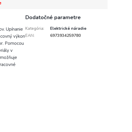
e
Dodatočné parametre
Kategória
:
Elektrické náradie
ov. Upínanie
EAN
:
6973934259780
acovný výkon
or. Pomocou
riály v
umožňuje
pracovné