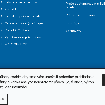
Odstúpenie od zmluvy
Prečo spolupracovať s E
STAR
Kontakt
Plán rozvozu tovaru
Cenník dopráv a platieb
Katalógy
Ochrana osobných údajov
Pravidlá Cookies
Certifikáty
Vyhlásenie o prístupnosti
MALOOBCHOD
úbory cookie, aby sme vám umožnili pohodlné prehliadanie
nky a vďaka analýze neustále zlepšovali jej funkcie, výkon
Copyright 2026
Elektrostar.shop
. Všetky práva vyhradené.
sť.
Viac informácií
ie