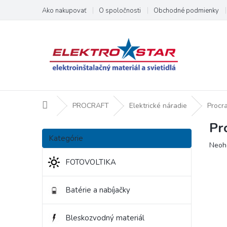
Prejsť
Ako nakupovať
O spoločnosti
Obchodné podmienky
na
obsah
Domov
PROCRAFT
Elektrické náradie
Procr
Pr
B
Preskočiť
o
Kategórie
kategórie
Priem
Neoh
č
hodno
n
FOTOVOLTIKA
produ
ý
je
p
0,0
Batérie a nabíjačky
a
z
5
n
hviezd
e
Bleskozvodný materiál
l