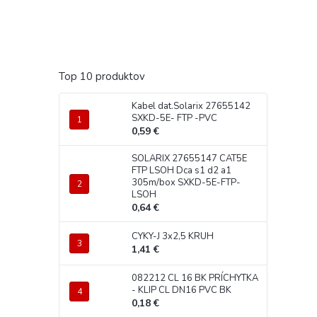
Top 10 produktov
Kabel dat.Solarix 27655142
SXKD-5E- FTP -PVC
0,59 €
SOLARIX 27655147 CAT5E
FTP LSOH Dca s1 d2 a1
305m/box SXKD-5E-FTP-
LSOH
0,64 €
CYKY-J 3x2,5 KRUH
1,41 €
082212 CL 16 BK PRÍCHYTKA
- KLIP CL DN16 PVC BK
0,18 €