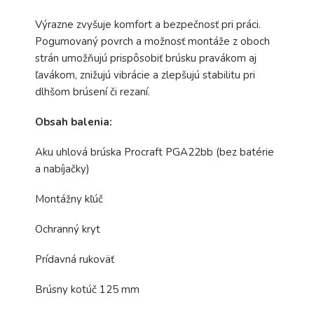
Výrazne zvyšuje komfort a bezpečnosť pri práci.
Pogumovaný povrch a možnosť montáže z oboch
strán umožňujú prispôsobiť brúsku pravákom aj
ľavákom, znižujú vibrácie a zlepšujú stabilitu pri
dlhšom brúsení či rezaní.
Obsah balenia:
Aku uhlová brúska Procraft PGA22bb (bez batérie
a nabíjačky)
Montážny kľúč
Ochranný kryt
Prídavná rukoväť
Brúsny kotúč 125 mm