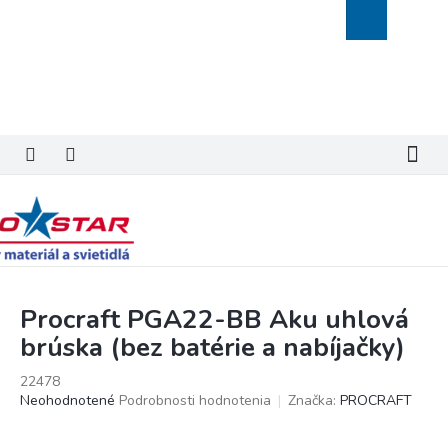
Prejsť
Nákupný
na
košík
obsah
Procraft PGA22-BB Aku uhlová
brúska (bez batérie a nabíjačky)
22478
Priemerné
Neohodnotené
Podrobnosti hodnotenia
Značka:
PROCRAFT
hodnotenie
produktu