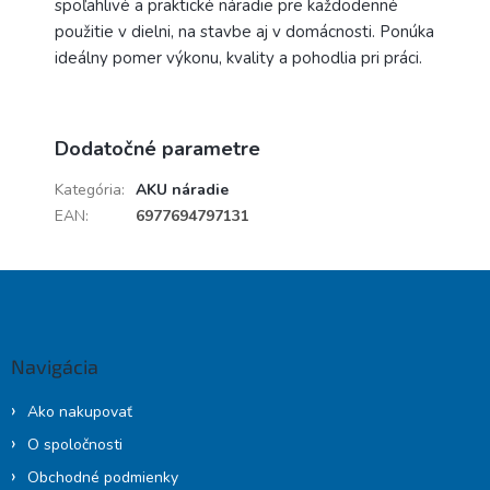
spoľahlivé a praktické náradie pre každodenné
použitie v dielni, na stavbe aj v domácnosti. Ponúka
ideálny pomer výkonu, kvality a pohodlia pri práci.
Dodatočné parametre
Kategória
:
AKU náradie
EAN
:
6977694797131
Z
á
p
ä
Navigácia
t
i
Ako nakupovať
e
O spoločnosti
Obchodné podmienky