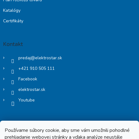
Katalógy
Certifikáty
Kontakt
predaj
@
elektrostar.sk
+421 910 505 111
Facebook
elektrostar.sk
Youtube
Používame súbory cookie, aby sme vám umožnili pohodlné
prehliadanie webovej stránky a vďaka analýze neustále