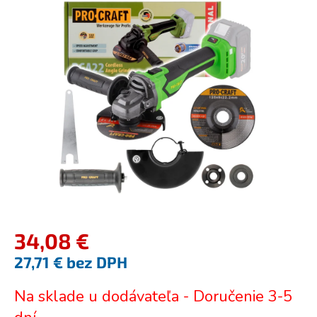
je
0,0
z
5
hviezdičiek.
34,08 €
27,71 € bez DPH
Jednotková
Na sklade u dodávateľa - Doručenie 3-5
cena: