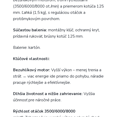
bezuhlíkovým motorom, tromi rýchlosťami
(3500/6000/8000 ot./min) a priemerom kotúča 125
mm. Ľahká (1,5 kg), s reguláciou otáčok a
protišmykovým povrchom.
Súčasťou balenia:
montážny kľúč, ochranný kryt,
prídavná rukoväť, brúsny kotúč 125 mm.
Balenie: kartón.
Kľúčové vlastnosti:
Bezuhlíkový motor:
Vyšší výkon – menej trenia a
strát → viac energie ide priamo do pohybu, náradie
pracuje rýchlejšie a efektívnejšie.
Dlhšia životnosť a nižšie zahrievanie:
Vyššia
účinnosť pre náročné práce.
Rýchlosť otáčok 3500/6000/8000