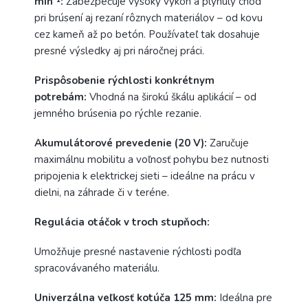
min
⁻
¹:
Zabezpečuje vysoký výkon a plynulý chod
pri brúsení aj rezaní rôznych materiálov – od kovu
cez kameň až po betón. Používateľ tak dosahuje
presné výsledky aj pri náročnej práci.
Prispôsobenie rýchlosti konkrétnym
potrebám:
Vhodná na širokú škálu aplikácií – od
jemného brúsenia po rýchle rezanie.
Akumulátorové prevedenie (20 V):
Zaručuje
maximálnu mobilitu a voľnosť pohybu bez nutnosti
pripojenia k elektrickej sieti – ideálne na prácu v
dielni, na záhrade či v teréne.
Regulácia otáčok v troch stupňoch:
Umožňuje presné nastavenie rýchlosti podľa
spracovávaného materiálu.
Univerzálna veľkosť kotúča 125 mm:
Ideálna pre