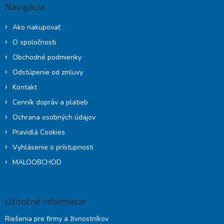
ä
Navigácia
t
i
Ako nakupovať
e
O spoločnosti
Obchodné podmienky
Odstúpenie od zmluvy
Kontakt
Cenník dopráv a platieb
Ochrana osobných údajov
Pravidlá Cookies
Vyhlásenie o prístupnosti
MALOOBCHOD
Užitočné informácie
Riešenia pre firmy a živnostníkov