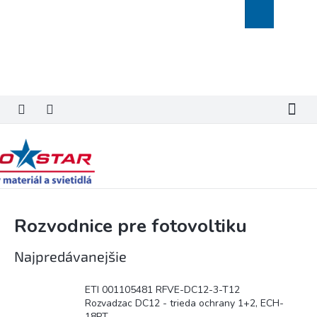
Prejsť
Nákupný
na
košík
obsah
Rozvodnice pre fotovoltiku
Najpredávanejšie
ETI 001105481 RFVE-DC12-3-T12
Rozvadzac DC12 - trieda ochrany 1+2, ECH-
18PT