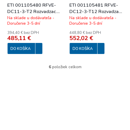
ETI 001105480 RFVE-
ETI 001105481 RFVE-
DC11-3-T2 Rozvadzac
DC12-3-T12 Rozvadzac
DC11 - trieda ochrany 2,
DC12 - trieda ochrany
Na sklade u dodávateľa -
Na sklade u dodávateľa -
Doručenie 3-5 dní
Doručenie 3-5 dní
ECH-18PT
1+2, ECH-18PT
394,40 € bez DPH
448,80 € bez DPH
485,11 €
552,02 €
DO KOŠÍKA
DO KOŠÍKA
6
položiek celkom
O
v
l
á
d
a
c
i
e
p
r
v