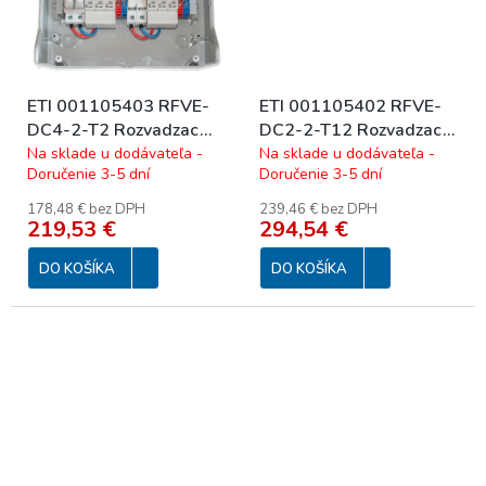
ETI 001105403 RFVE-
ETI 001105402 RFVE-
DC4-2-T2 Rozvadzac
DC2-2-T12 Rozvadzac
DC4 - trieda ochrany 2,
DC2 - trieda ochrany
Na sklade u dodávateľa -
Na sklade u dodávateľa -
Doručenie 3-5 dní
Doručenie 3-5 dní
ECH-12PT
1+2, ECH-12PT
178,48 € bez DPH
239,46 € bez DPH
219,53 €
294,54 €
DO KOŠÍKA
DO KOŠÍKA