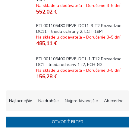
Na sklade u dodávateľa - Doručenie 3-5 dní
552,02 €
ETI 001105480 RFVE-DC11-3-T2 Rozvadzac
DC11 - trieda ochrany 2, ECH-18PT
Na sklade u dodávateľa - Doručenie 3-5 dní
485,11 €
ETI 001105400 RFVE-DC1-1-T12 Rozvadzac
DC1 - trieda ochrany 1+2, ECH-8G
Na sklade u dodávateľa - Doručenie 3-5 dní
156,28 €
R
a
Najlacnejšie
Najdrahšie
Najpredávanejšie
Abecedne
d
e
n
OTVORIŤ FILTER
i
e