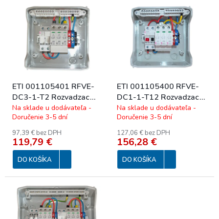
V
p
ý
r
p
o
i
d
s
u
p
k
r
t
o
o
ETI 001105401 RFVE-
ETI 001105400 RFVE-
d
v
DC3-1-T2 Rozvadzac
DC1-1-T12 Rozvadzac
u
DC3 - trieda ochrany 2,
DC1 - trieda ochrany
Na sklade u dodávateľa -
Na sklade u dodávateľa -
k
Doručenie 3-5 dní
Doručenie 3-5 dní
ECH-8G
1+2, ECH-8G
t
o
97,39 € bez DPH
127,06 € bez DPH
119,79 €
156,28 €
v
DO KOŠÍKA
DO KOŠÍKA