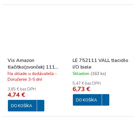
Vis Amazon
LE 752111 VALL tlacidlo
tlačitko(zvonček) 111
I/O biele
orech
Na sklade u dodávateľa -
Skladom
(
163 ks
)
Doručenie 3-5 dní
5,47 € bez DPH
6,73 €
3,85 € bez DPH
4,74 €
DO KOŠÍKA
DO KOŠÍKA