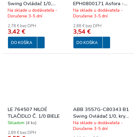
Swing Ovládač 1/0,
EPH0800171 Asfora -
prístroj, kryt; biela
Tlačidlo zvonček (1/0)
Na sklade u dodávateľa -
Na sklade u dodávateľa -
Doručenie 3-5 dní
Doručenie 3-5 dní
10A, antracit
2,78 € bez DPH
2,88 € bez DPH
3,42 €
3,54 €
DO KOŠÍKA
DO KOŠÍKA
LE 764507 NILOÉ
ABB 3557G-C80343 B1
TLAČIDLO Č. 1/0 BIELE
Swing Ovládač 1/0, kryt
so symbolom, komplet;
Skladom
(
4 ks
)
Na sklade u dodávateľa -
Doručenie 3-5 dní
biela
2,89 € bez DPH