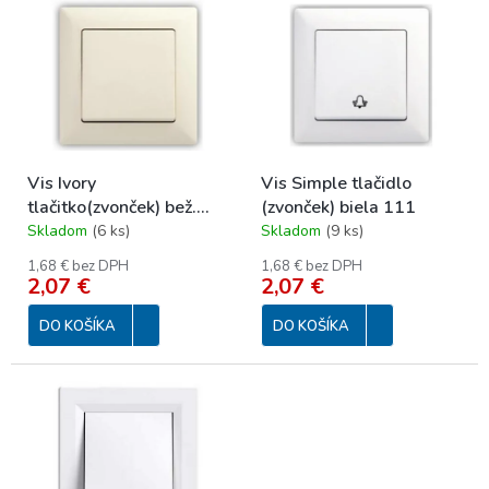
p
ý
r
p
o
i
d
s
u
p
k
r
t
o
o
Vis Ivory
Vis Simple tlačidlo
d
v
tlačitko(zvonček) bež.
(zvonček) biela 111
u
111
Skladom
(
6 ks
)
Skladom
(
9 ks
)
k
t
1,68 € bez DPH
1,68 € bez DPH
o
2,07 €
2,07 €
v
DO KOŠÍKA
DO KOŠÍKA