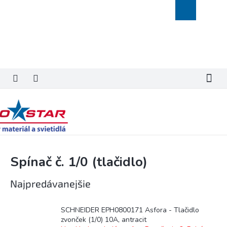
Prejsť
Nákupný
na
košík
obsah
Spínač č. 1/0 (tlačidlo)
Najpredávanejšie
SCHNEIDER EPH0800171 Asfora - Tlačidlo
zvonček (1/0) 10A, antracit