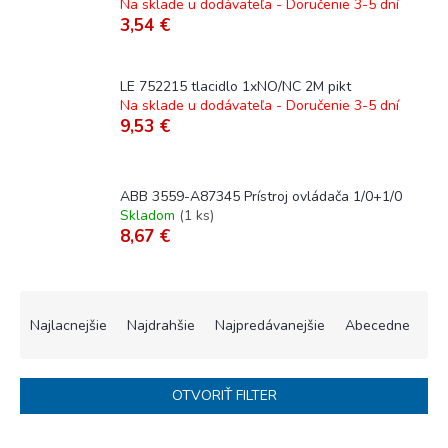
Na sklade u dodávateľa - Doručenie 3-5 dní
3,54 €
LE 752215 tlacidlo 1xNO/NC 2M pikt
Na sklade u dodávateľa - Doručenie 3-5 dní
9,53 €
ABB 3559-A87345 Prístroj ovládača 1/0+1/0
Skladom
(
1 ks
)
8,67 €
R
a
Najlacnejšie
Najdrahšie
Najpredávanejšie
Abecedne
d
e
n
OTVORIŤ FILTER
i
e
V