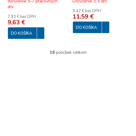
doručenie 5-7 pracovných
Doručenie 3-5 dní
dní
9,42 € bez DPH
11,59 €
7,83 € bez DPH
9,63 €
DO KOŠÍKA
DO KOŠÍKA
18
položiek celkom
O
v
l
á
d
a
c
i
e
p
r
v
k
y
v