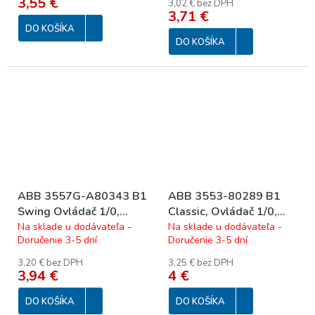
3,55 €
3,02 € bez DPH
3,71 €
DO KOŠÍKA
DO KOŠÍKA
ABB 3557G-A80343 B1
ABB 3553-80289 B1
Swing Ovládač 1/0,
Classic, Ovládač 1/0,
prístroj, kryt so
biela
Na sklade u dodávateľa -
Na sklade u dodávateľa -
Doručenie 3-5 dní
Doručenie 3-5 dní
symbolom; biela
3,20 € bez DPH
3,25 € bez DPH
3,94 €
4 €
DO KOŠÍKA
DO KOŠÍKA