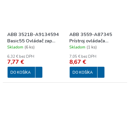
ABB 3521B-A9134594
ABB 3559-A87345
Basic55 Ovládač zap
Prístroj ovládača
1/0, s krytom, svorka N;
1/0+1/0
Skladom
(
6 ks
)
Skladom
(
1 ks
)
biela
6,32 € bez DPH
7,05 € bez DPH
7,77 €
8,67 €
DO KOŠÍKA
DO KOŠÍKA