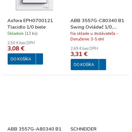
Asfora EPH0700121
ABB 3557G-C80340 B1
Tlacidlo 1/0 biele
Swing Ovládač 1/0,
komplet; biela
Skladom
(
13 ks
)
Na sklade u dodávateľa -
Doručenie 3-5 dní
2,50 € bez DPH
3,08 €
2,69 € bez DPH
3,31 €
DO KOŠÍKA
DO KOŠÍKA
ABB 3557G-A80340 B1
SCHNEIDER