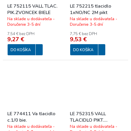
LE 752115 VALL TLAC.
LE 752215 tlacidlo
PIK.ZVONCEK BIELE
1xNO/NC 2M pikt
Na sklade u dodávateľa -
Na sklade u dodávateľa -
Doručenie 3-5 dní
Doručenie 3-5 dní
7,54 € bez DPH
7,75 € bez DPH
9,27 €
9,53 €
DO KOŠÍKA
DO KOŠÍKA
LE 774411 Va tlacidlo
LE 752315 VALL
c.1/0 bie.
TLACIDLO PIKT.
ZVONCEK HLINIK
Na sklade u dodávateľa -
Na sklade u dodávateľa -