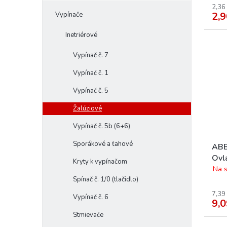
2,36
2,9
Vypínače
Inetriérové
Vypínač č. 7
Vypínač č. 1
Vypínač č. 5
Žalúziové
Vypínač č. 5b (6+6)
Sporákové a ťahové
ABB
Ovlá
Kryty k vypínačom
Na s
Spínač č. 1/0 (tlačidlo)
7,39
Vypínač č. 6
9,0
Stmievače