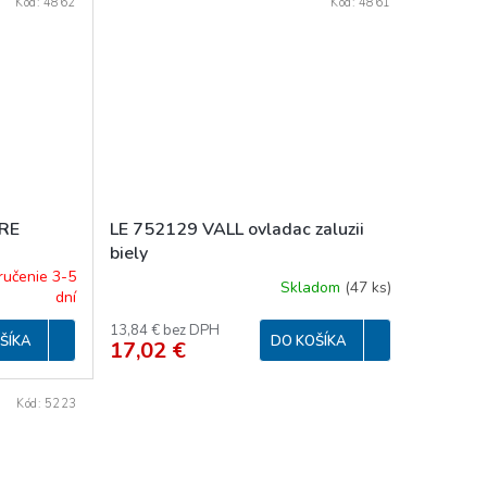
Kód:
4862
Kód:
4861
PRE
LE 752129 VALL ovladac zaluzii
biely
ručenie 3-5
Skladom
(
47 ks
)
dní
13,84 € bez DPH
ŠÍKA
DO KOŠÍKA
17,02 €
Kód:
5223