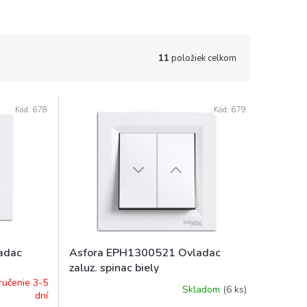
11
položiek celkom
Kód:
678
Kód:
679
adac
Asfora EPH1300521 Ovladac
zaluz. spinac biely
ručenie 3-5
Skladom
(
6 ks
)
dní