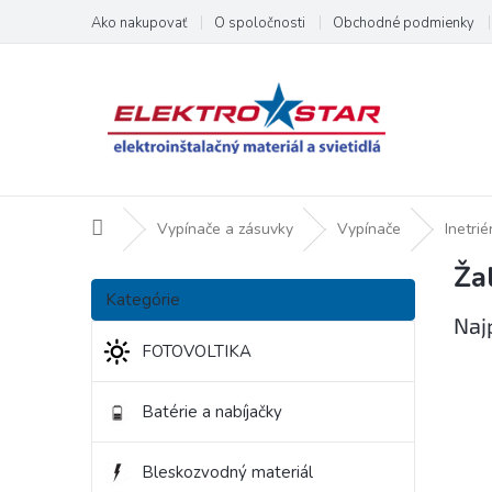
Prejsť
Ako nakupovať
O spoločnosti
Obchodné podmienky
na
obsah
Domov
Vypínače a zásuvky
Vypínače
Inetri
Ža
B
Preskočiť
o
Kategórie
kategórie
č
Naj
n
FOTOVOLTIKA
ý
p
Batérie a nabíjačky
a
n
e
Bleskozvodný materiál
l