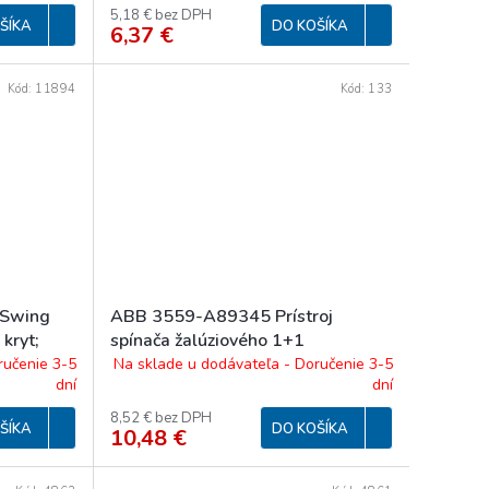
5,18 € bez DPH
ŠÍKA
DO KOŠÍKA
6,37 €
Kód:
11894
Kód:
133
Swing
ABB 3559-A89345 Prístroj
 kryt;
spínača žalúziového 1+1
ručenie 3-5
Na sklade u dodávateľa - Doručenie 3-5
dní
dní
8,52 € bez DPH
ŠÍKA
DO KOŠÍKA
10,48 €