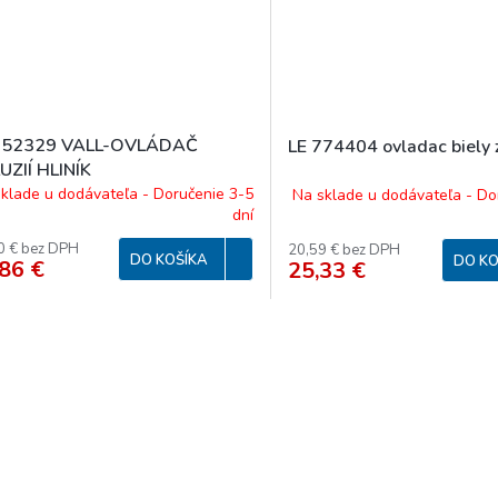
752329 VALL-OVLÁDAČ
LE 774404 ovladac biely z
UZIÍ HLINÍK
klade u dodávateľa - Doručenie 3-5
Na sklade u dodávateľa - Do
dní
0 € bez DPH
20,59 € bez DPH
DO KOŠÍKA
DO KO
86 €
25,33 €
O
v
l
á
d
a
c
i
e