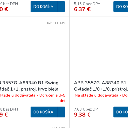
 € bez DPH
5,18 € bez DPH
DO KOŠÍKA
DO KO
0 €
6,37 €
Kód:
11895
 3557G-A89340 B1 Swing
ABB 3557G-A88340 B1 
dač 1+1, prístroj, kryt; biela
Ovládač 1/0+1/0, prístroj,
biela
klade u dodávateľa - Doručenie 3-5
Na sklade u dodávateľa - Do
dní
 € bez DPH
7,63 € bez DPH
DO KOŠÍKA
DO KO
9 €
9,38 €