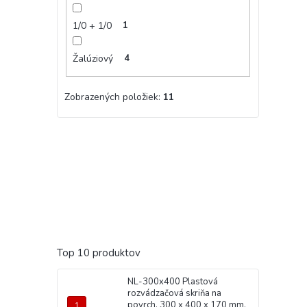
1/0 + 1/0
1
Žalúziový
4
Zobrazených položiek:
11
Top 10 produktov
NL-300x400 Plastová
rozvádzačová skriňa na
povrch, 300 x 400 x 170 mm,