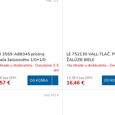
Kód:
132
 3559-A88345 prístroj
LE 752130 VALL-TLAČ. 
nača žalúziového 1/0+1/0
ŽALÚZIE BIELE
klade u dodávateľa - Doručenie 3-5
Na sklade u dodávateľa - Do
dní
 € bez DPH
13,38 € bez DPH
DO KOŠÍKA
DO KO
57 €
16,46 €
Kód:
4914