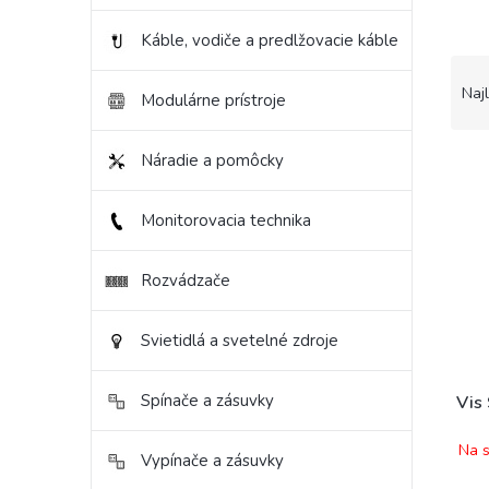
Káble, vodiče a predlžovacie káble
R
a
Naj
Modulárne prístroje
d
e
V
Náradie a pomôcky
n
ý
i
p
e
Monitorovacia technika
i
p
s
r
p
Rozvádzače
o
r
d
o
u
Svietidlá a svetelné zdroje
d
k
u
t
k
Spínače a zásuvky
o
Vis 
t
v
o
Na s
Vypínače a zásuvky
v