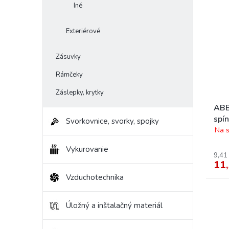
Iné
Exteriérové
Zásuvky
Rámčeky
Záslepky, krytky
ABB
spí
Svorkovnice, svorky, spojky
Na s
Vykurovanie
9,41
11,
Vzduchotechnika
Úložný a inštalačný materiál