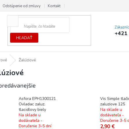
Odstúpenie od zmluvy
Kontakt
Cenník dopráv a platieb
Ochrana
Zákazní
+421 
HĽADAŤ
érové
Žalúziové
lúziové
predávanejšie
Asfora EPH1300121
Vis Simple tlači
Ovladac zaluz.
zaluziove 125
tlacidlovy biely
Na sklade u
Na sklade u
dodávateľa -
dodávateľa -
Doručenie 3-5 d
Doručenie 3-5 dní
2,90 €