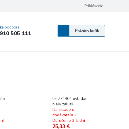
 osobných údajov
Pravidlá Cookies
Vyhlásenie o prístupnosti
Prihlásenie
MA
cka podpora:
Nákupný
Prázdny košík
910 505 111
košík
dlo
LE 774404 ovladac
biely zaluzii
Na sklade u
dodávateľa -
ní
Doručenie 3-5 dní
25,33 €