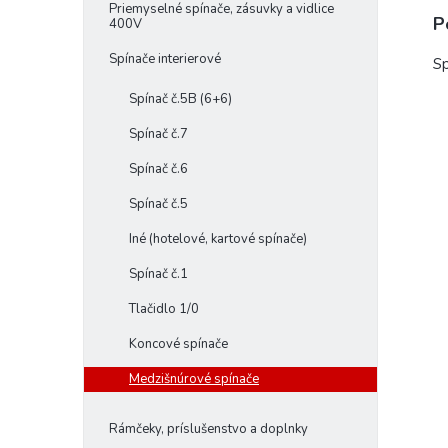
Priemyselné spínače, zásuvky a vidlice
P
400V
Spínače interierové
Sp
Spínač č.5B (6+6)
Spínač č.7
Spínač č.6
Spínač č.5
Iné (hotelové, kartové spínače)
Spínač č.1
Tlačidlo 1/0
Koncové spínače
Medzišnúrové spínače
Rámčeky, príslušenstvo a doplnky