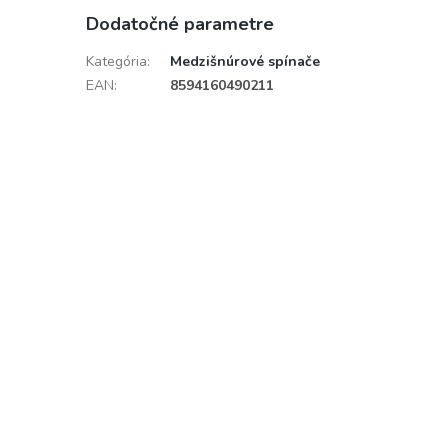
Dodatočné parametre
Kategória
:
Medzišnúrové spínače
EAN
:
8594160490211