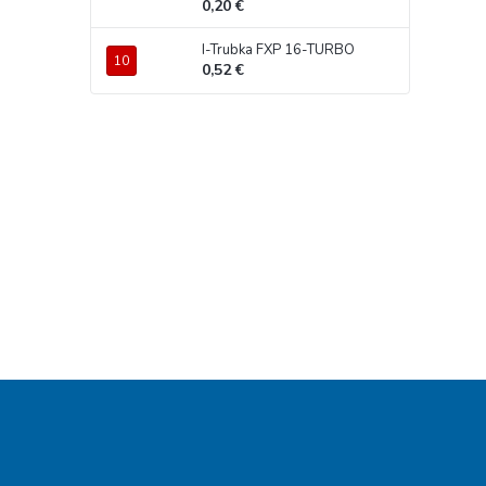
0,20 €
I-Trubka FXP 16-TURBO
0,52 €
Z
á
p
ä