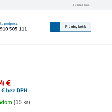
 osobných údajov
Pravidlá Cookies
Vyhlásenie o prístupnosti
Prihlásenie
MA
cka podpora:
Nákupný
Prázdny košík
910 505 111
košík
64 €
3 € bez DPH
tková
ladom
(
18 ks
)