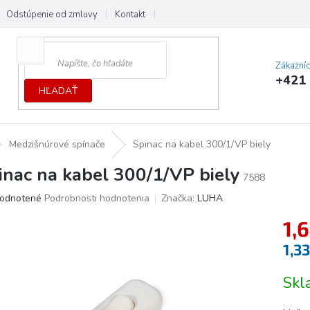
Odstúpenie od zmluvy
Kontakt
Cenník dopráv a platieb
Ochrana
Zákazní
+421 
HĽADAŤ
Medzišnúrové spínače
Spinac na kabel 300/1/VP biely
inac na kabel 300/1/VP biely
7588
erné
odnotené
Podrobnosti hodnotenia
Značka:
LUHA
tenie
1,
ktu
1,3
Jedno
Sk
cena:
ičiek.