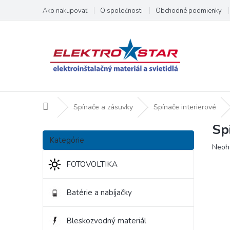
Prejsť
Ako nakupovať
O spoločnosti
Obchodné podmienky
na
obsah
Domov
Spínače a zásuvky
Spínače interierové
Sp
B
Preskočiť
o
Kategórie
kategórie
Priem
Neoh
č
hodno
n
FOTOVOLTIKA
produ
ý
je
p
0,0
Batérie a nabíjačky
a
z
5
n
hviezd
e
Bleskozvodný materiál
l