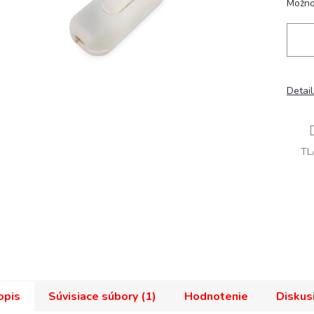
Možno
Detai
TL
opis
Súvisiace súbory (1)
Hodnotenie
Diskus