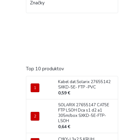
Značky
Top 10 produktov
Kabel dat.Solarix 27655142
SXKD-5E- FTP -PVC
0,59 €
SOLARIX 27655147 CAT5E
FTP LSOH Dca s1 d2 a1
305m/box SXKD-5E-FTP-
LSOH
0,64 €
CYKY-J 3x2,5 KRUH