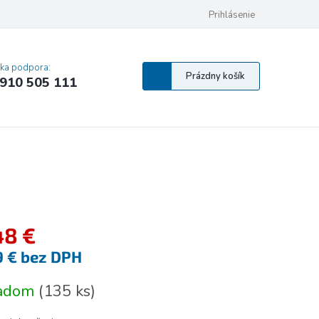
 osobných údajov
Pravidlá Cookies
Vyhlásenie o prístupnosti
Prihlásenie
MA
cka podpora:
Nákupný
Prázdny košík
910 505 111
košík
48 €
9 € bez DPH
tková
ladom
(
135 ks
)