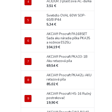
ACIDUR 3 plast.siva AC-durka
3,51 €
Svietidlo OVAL 60W SOP-
60/B IP44
5,34 €
AKCIA!!! Procraft PA168SET
Sada aku náradia pílka PKA35
a nožnice ES25Li
104,19 €
AKCIA!!! Procraft PKA33-1B
Aku reťazová píla
69,54 €
AKCIA!!! Procraft PKA42Li AKU
reťazová píla
85,02 €
AKCIA!!! Procraft HS-16 Ručný
postrekovač
19,90 €