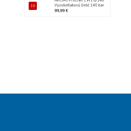
AKCIA!!! Procraft CW1.8/140
Vysokotlakový čistič 140 bar
99,99 €
Z
á
p
ä
t
i