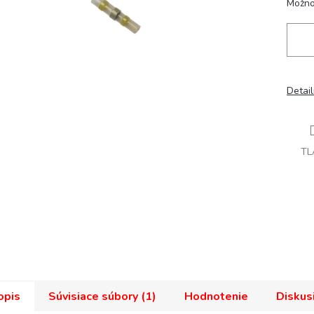
Možno
Detai
TL
opis
Súvisiace súbory (1)
Hodnotenie
Diskus