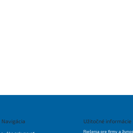
Navigácia
Užitočné informácie
Riešenia pre firmy a živno