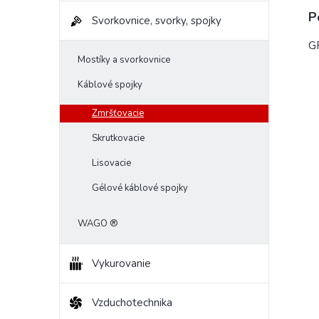
P
Svorkovnice, svorky, spojky
G
Mostíky a svorkovnice
Káblové spojky
Zmršťovacie
Skrutkovacie
Lisovacie
Gélové káblové spojky
WAGO ®
Vykurovanie
Vzduchotechnika