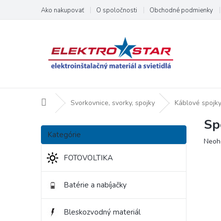
Prejsť
Ako nakupovať
O spoločnosti
Obchodné podmienky
na
obsah
Domov
Svorkovnice, svorky, spojky
Káblové spojk
Sp
B
Preskočiť
o
Kategórie
kategórie
Priem
Neoh
č
hodno
n
FOTOVOLTIKA
produ
ý
je
p
0,0
Batérie a nabíjačky
a
z
5
n
hviezd
e
Bleskozvodný materiál
l