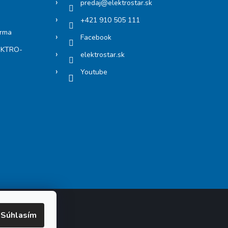
predaj
@
elektrostar.sk
+421 910 505 111
arma
Facebook
LEKTRO-
elektrostar.sk
Youtube
Súhlasím