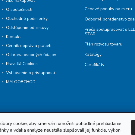
Ako nakupovať
Cenové ponuky na mieru
O spoločnosti
Obchodné podmienky
Odborné poradenstvo zd
Odstúpenie od zmluvy
Prečo spolupracovať s E
STAR
Kontakt
Plán rozvozu tovaru
Cenník dopráv a platieb
Katalógy
Ochrana osobných údajov
Pravidlá Cookies
Certifikáty
Vyhlásenie o prístupnosti
MALOOBCHOD
úbory cookie, aby sme vám umožnili pohodlné prehliadanie
nky a vďaka analýze neustále zlepšovali jej funkcie, výkon
Copyright 2026
Elektrostar.shop
. Všetky práva vyhradené.