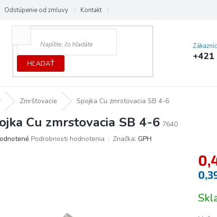
Odstúpenie od zmluvy
Kontakt
Cenník dopráv a platieb
Ochrana
Zákazní
+421 
HĽADAŤ
y
Zmršťovacie
Spojka Cu zmrstovacia SB 4-6
ojka Cu zmrstovacia SB 4-6
7640
erné
odnotené
Podrobnosti hodnotenia
Značka:
GPH
tenie
0,
ktu
0,3
Jedno
Sk
cena:
ičiek.