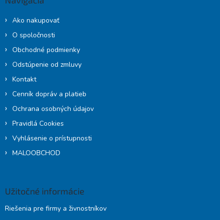
t
i
Ako nakupovať
e
O spoločnosti
Obchodné podmienky
Odstúpenie od zmluvy
Kontakt
Cenník dopráv a platieb
Ochrana osobných údajov
Pravidlá Cookies
Vyhlásenie o prístupnosti
MALOOBCHOD
Užitočné informácie
Riešenia pre firmy a živnostníkov