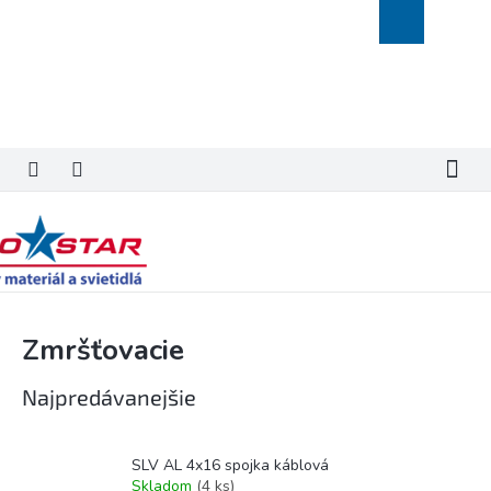
Prejsť
Nákupný
na
košík
obsah
Zmršťovacie
Najpredávanejšie
SLV AL 4x16 spojka káblová
Skladom
(
4 ks
)