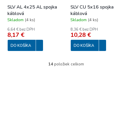
SLV AL 4x25 AL spojka
SLV CU 5x16 spojka
káblová
káblová
Skladom
(
4 ks
)
Skladom
(
4 ks
)
6,64 € bez DPH
8,36 € bez DPH
8,17 €
10,28 €
DO KOŠÍKA
DO KOŠÍKA
14
položiek celkom
O
v
l
á
d
a
c
i
e
p
r
v