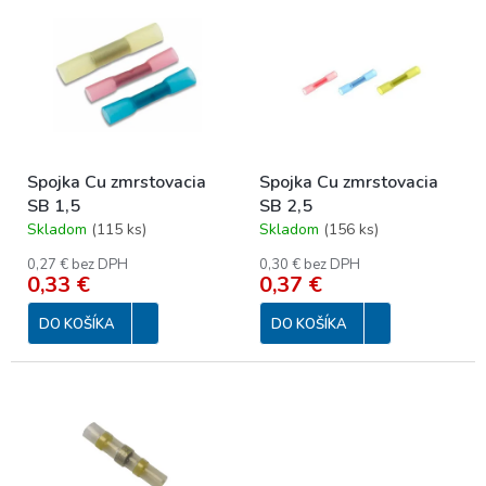
p
ý
r
p
o
i
d
s
u
p
k
r
t
o
o
Spojka Cu zmrstovacia
Spojka Cu zmrstovacia
d
v
SB 1,5
SB 2,5
u
Skladom
(
115 ks
)
Skladom
(
156 ks
)
k
t
0,27 € bez DPH
0,30 € bez DPH
o
0,33 €
0,37 €
v
DO KOŠÍKA
DO KOŠÍKA