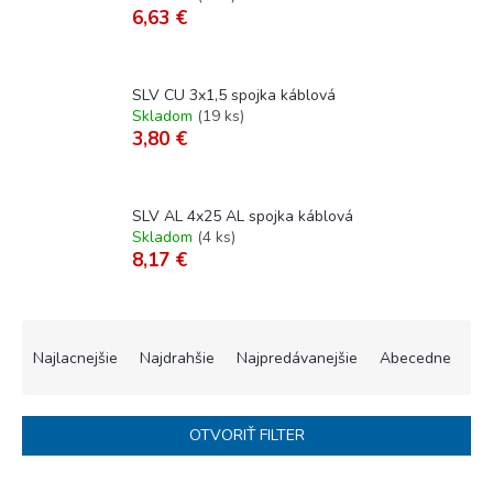
6,63 €
SLV CU 3x1,5 spojka káblová
Skladom
(
19 ks
)
3,80 €
SLV AL 4x25 AL spojka káblová
Skladom
(
4 ks
)
8,17 €
R
a
Najlacnejšie
Najdrahšie
Najpredávanejšie
Abecedne
d
e
n
OTVORIŤ FILTER
i
e
V