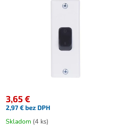
je
0,0
z
5
hviezdičiek.
3,65 €
2,97 € bez DPH
Jednotková
Skladom
(
4 ks
)
cena: