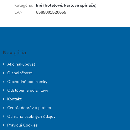
Kategória
:
Iné (hotelové, kartové spínače)
EAN
:
8585001520655
Z
á
p
ä
Navigácia
t
i
Ako nakupovať
e
O spoločnosti
Obchodné podmienky
Odstúpenie od zmluvy
Kontakt
Cenník dopráv a platieb
Ochrana osobných údajov
Pravidlá Cookies