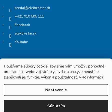
predaj
@
elektrostar.sk
+421 910 505 111
Facebook
elektrostar.sk
Youtube
Používame súbory cookie, aby sme vám umožnili pohodlné
prehliadanie webovej stránky a vďaka analýze neustále
zlepšovali jej funkcie, výkon a použiteľnosť.
Viac informácií
Copyright 2026
Elektrostar.shop
. Všetky práva vyhradené.
Nastavenie
Vytvoril Shoptet
Súhlasím