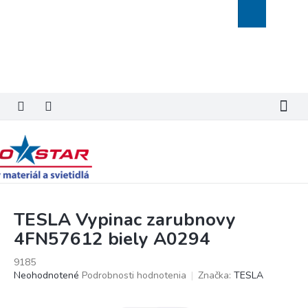
Prejsť
Nákupný
na
košík
obsah
TESLA Vypinac zarubnovy
4FN57612 biely A0294
9185
Priemerné
Neohodnotené
Podrobnosti hodnotenia
Značka:
TESLA
hodnotenie
produktu