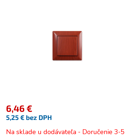
je
0,0
z
5
hviezdičiek.
6,46 €
5,25 € bez DPH
Jednotková
Na sklade u dodávateľa - Doručenie 3-5
cena: