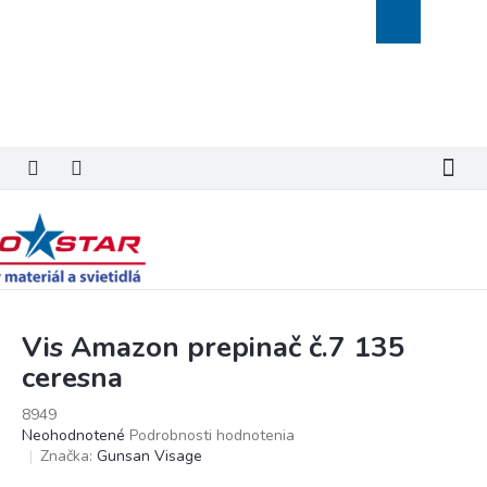
Prejsť
Nákupný
na
košík
obsah
Vis Amazon prepinač č.7 135
ceresna
8949
Priemerné
Neohodnotené
Podrobnosti hodnotenia
hodnotenie
Značka:
Gunsan Visage
produktu