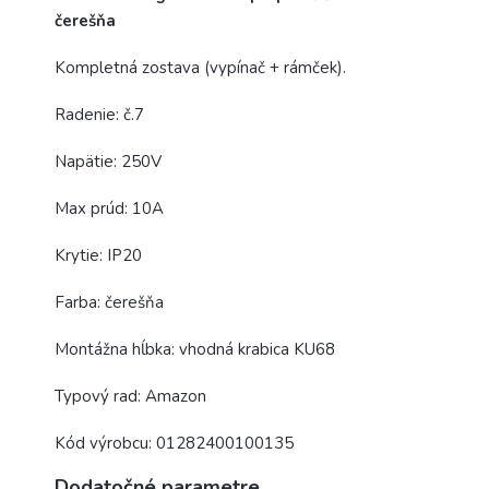
čerešňa
Kompletná zostava (vypínač + rámček).
Radenie: č.7
Napätie: 250V
Max prúd: 10A
Krytie: IP20
Farba: čerešňa
Montážna hĺbka: vhodná krabica KU68
Typový rad: Amazon
Kód výrobcu: 01282400100135
Dodatočné parametre