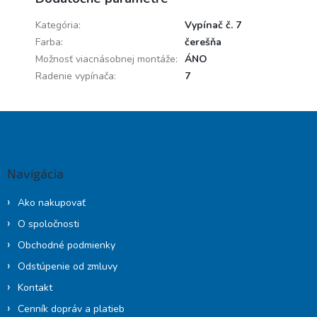
Kategória
:
Vypínač č. 7
Farba
:
čerešňa
Možnosť viacnásobnej montáže
:
ÁNO
Radenie vypínača
:
7
Z
á
p
ä
Navigácia
t
i
Ako nakupovať
e
O spoločnosti
Obchodné podmienky
Odstúpenie od zmluvy
Kontakt
Cenník dopráv a platieb