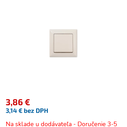
je
0,0
z
5
hviezdičiek.
3,86 €
3,14 € bez DPH
Jednotková
Na sklade u dodávateľa - Doručenie 3-5
cena: