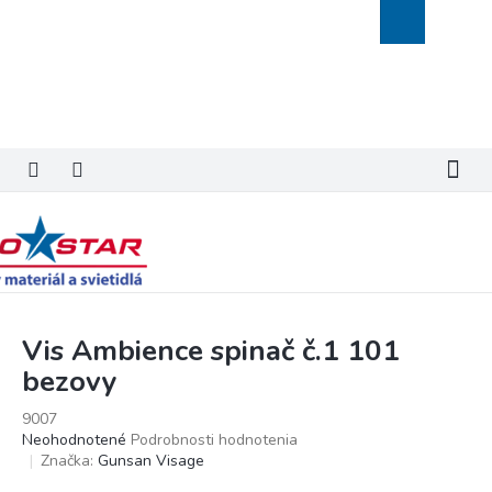
Prejsť
Nákupný
na
košík
obsah
Vis Ambience spinač č.1 101
bezovy
9007
Priemerné
Neohodnotené
Podrobnosti hodnotenia
hodnotenie
Značka:
Gunsan Visage
produktu