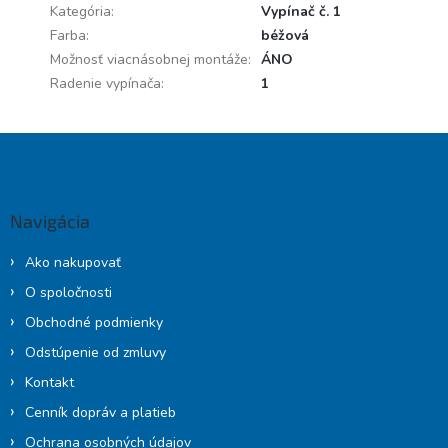
Kategória
:
Vypínač č. 1
Farba
:
béžová
Možnosť viacnásobnej montáže
:
ÁNO
Radenie vypínača
:
1
Z
á
p
ä
Navigácia
t
i
Ako nakupovať
e
O spoločnosti
Obchodné podmienky
Odstúpenie od zmluvy
Kontakt
Cenník dopráv a platieb
Ochrana osobných údajov