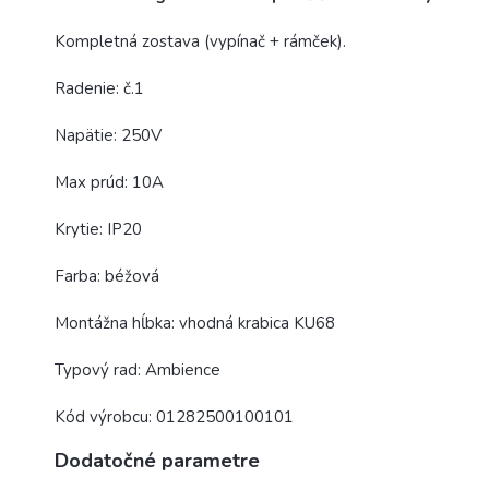
Kompletná zostava (vypínač + rámček).
Radenie: č.1
Napätie: 250V
Max prúd: 10A
Krytie: IP20
Farba: béžová
Montážna hĺbka: vhodná krabica KU68
Typový rad: Ambience
Kód výrobcu: 01282500100101
Dodatočné parametre