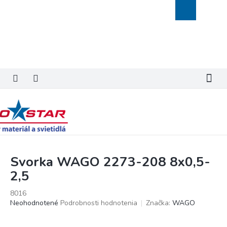
Prejsť
Nákupný
na
košík
obsah
Svorka WAGO 2273-208 8x0,5-
2,5
8016
Priemerné
Neohodnotené
Podrobnosti hodnotenia
Značka:
WAGO
hodnotenie
produktu