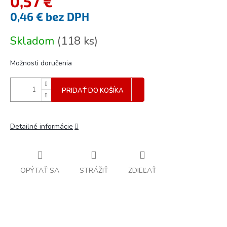
0,57 €
0,46 € bez DPH
Jednotková
Skladom
(
118 ks
)
cena:
Možnosti doručenia
PRIDAŤ DO KOŠÍKA
Detailné informácie
OPÝTAŤ SA
STRÁŽIŤ
ZDIEĽAŤ