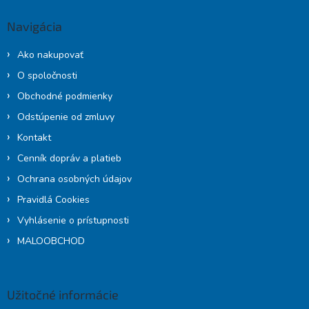
p
ä
Navigácia
t
i
Ako nakupovať
e
O spoločnosti
Obchodné podmienky
Odstúpenie od zmluvy
Kontakt
Cenník dopráv a platieb
Ochrana osobných údajov
Pravidlá Cookies
Vyhlásenie o prístupnosti
MALOOBCHOD
Užitočné informácie