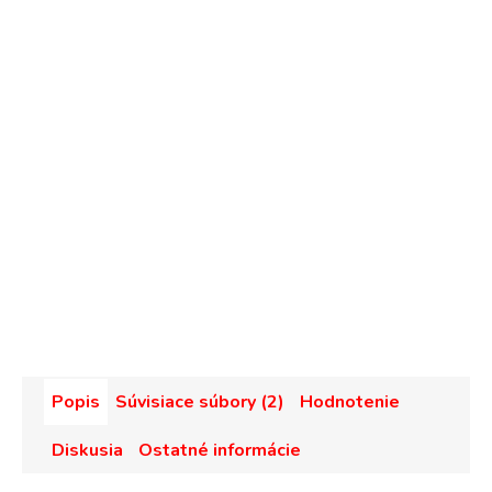
Popis
Súvisiace súbory (2)
Hodnotenie
Diskusia
Ostatné informácie