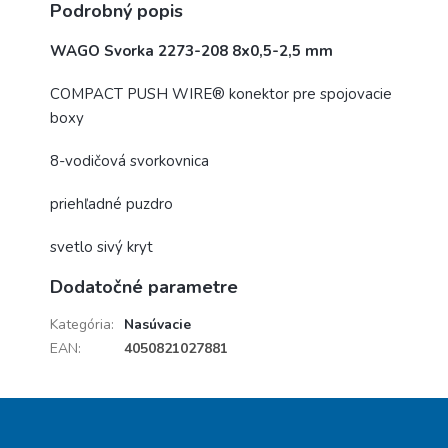
Podrobný popis
WAGO Svorka 2273-208 8x0,5-2,5 mm
COMPACT PUSH WIRE® konektor pre spojovacie
boxy
8-vodičová svorkovnica
priehľadné puzdro
svetlo sivý kryt
Dodatočné parametre
Kategória
:
Nasúvacie
EAN
:
4050821027881
Z
á