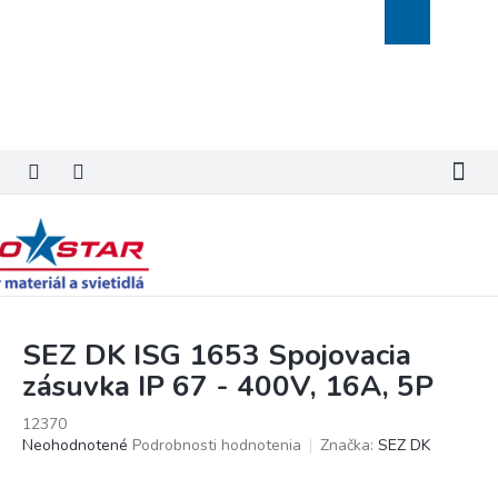
Prejsť
Nákupný
na
košík
obsah
SEZ DK ISG 1653 Spojovacia
zásuvka IP 67 - 400V, 16A, 5P
12370
Priemerné
Neohodnotené
Podrobnosti hodnotenia
Značka:
SEZ DK
hodnotenie
produktu