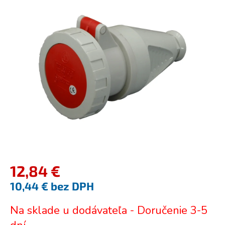
je
0,0
z
5
hviezdičiek.
12,84 €
10,44 € bez DPH
Jednotková
Na sklade u dodávateľa - Doručenie 3-5
cena: