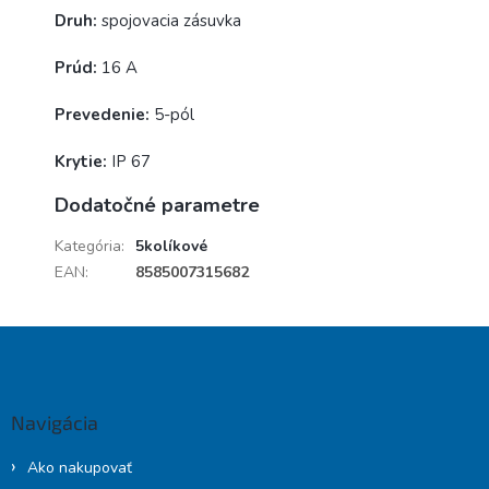
Druh:
spojovacia zásuvka
Prúd:
16 A
Prevedenie:
5-pól
Krytie:
IP 67
Dodatočné parametre
Kategória
:
5kolíkové
EAN
:
8585007315682
Z
á
p
ä
Navigácia
t
i
Ako nakupovať
e