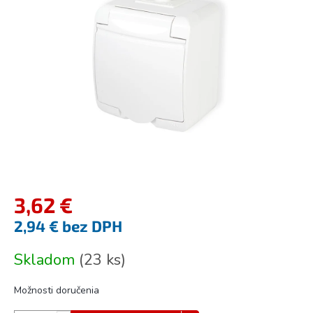
5
hviezdičiek.
3,62 €
2,94 € bez DPH
Jednotková
Skladom
(
23 ks
)
cena:
Možnosti doručenia