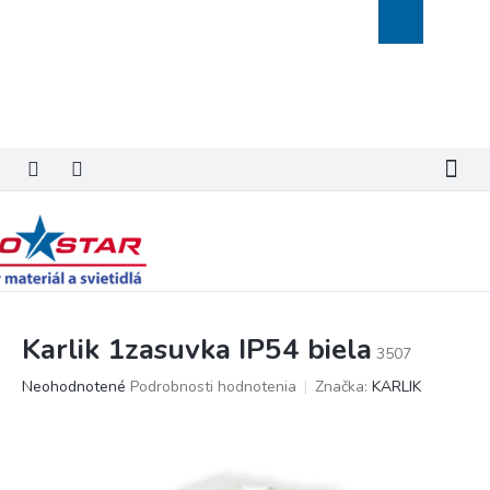
Prejsť
Nákupný
na
košík
obsah
Karlik 1zasuvka IP54 biela
3507
Priemerné
Neohodnotené
Podrobnosti hodnotenia
Značka:
KARLIK
hodnotenie
produktu
je
0,0
z