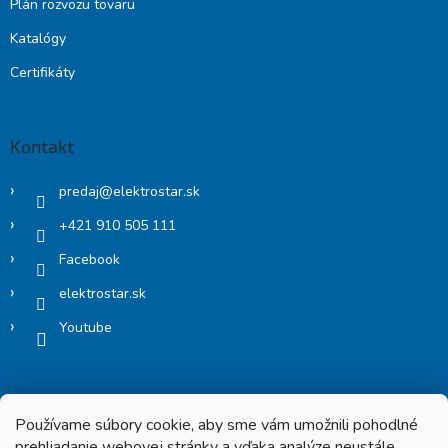
Plán rozvozu tovaru
Katalógy
Certifikáty
Kontakt
predaj
@
elektrostar.sk
+421 910 505 111
Facebook
elektrostar.sk
Youtube
Používame súbory cookie, aby sme vám umožnili pohodlné
prehliadanie webovej stránky a vďaka analýze neustále