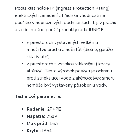
Podľa klasifikácie IP (Ingress Protection Rating)
elektrických zariadení z hľadiska vhodnosti na
použitie v nepriaznivých podmienkach, t. j. v prachu
a vode, možno použiť produkty radu JUNIOR:
v priestoroch vystavených veľkému
množstvu prachu a nečistôt (dielne, garáže,
sklady atď.);
v priestoroch s vysokou vlhkosťou (terasy,
altánky). Tento výrobok poskytuje ochranu
proti striekajúcej vode z akéhokoľvek smeru,
nemôže byť vystavený pôsobeniu vody.
Technické parametre:
Radenie:
2P+PE
Napätie:
250V
Max prúd:
16A
Krytie:
IP
54