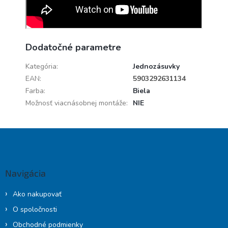
Dodatočné parametre
Kategória
:
Jednozásuvky
EAN
:
5903292631134
Farba
:
Biela
Možnosť viacnásobnej montáže
:
NIE
Z
á
p
ä
Navigácia
t
i
Ako nakupovať
e
O spoločnosti
Obchodné podmienky