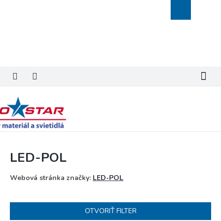
Prejsť
Nákupný
na
košík
obsah
LED-POL
Webová stránka značky:
LED-POL
OTVORIŤ FILTER