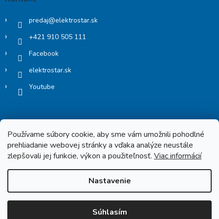
predaj
@
elektrostar.sk
+421 910 505 111
Facebook
elektrostar.sk
Youtube
Používame súbory cookie, aby sme vám umožnili pohodlné
prehliadanie webovej stránky a vďaka analýze neustále
zlepšovali jej funkcie, výkon a použiteľnosť.
Viac informácií
Copyright 2026
Elektrostar.shop
. Všetky práva vyhradené.
Nastavenie
Vytvoril Shoptet
Súhlasím