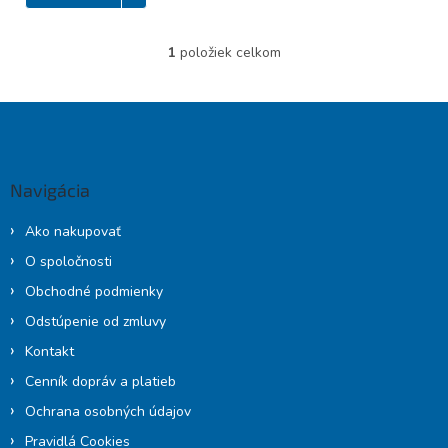
1
položiek celkom
O
v
l
Z
á
á
d
p
a
c
ä
Navigácia
i
t
e
i
p
Ako nakupovať
e
r
O spoločnosti
v
k
Obchodné podmienky
y
Odstúpenie od zmluvy
v
ý
Kontakt
p
Cenník dopráv a platieb
i
s
Ochrana osobných údajov
u
Pravidlá Cookies