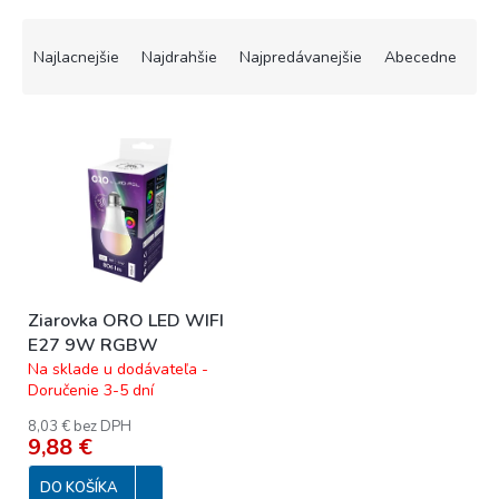
R
a
Najlacnejšie
Najdrahšie
Najpredávanejšie
Abecedne
d
e
V
n
ý
i
p
e
i
p
s
r
p
o
r
d
o
u
Ziarovka ORO LED WIFI
d
k
E27 9W RGBW
u
t
Na sklade u dodávateľa -
k
o
Doručenie 3-5 dní
t
v
o
8,03 € bez DPH
9,88 €
v
DO KOŠÍKA