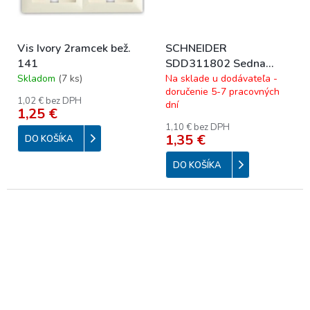
Vis Ivory 2ramcek bež.
SCHNEIDER
141
SDD311802 Sedna
Rámček dvojnásobný,
Skladom
(
7 ks
)
Na sklade u dodávateľa -
doručenie 5-7 pracovných
Biela
1,02 € bez DPH
dní
1,25 €
1,10 € bez DPH
1,35 €
DO KOŠÍKA
DO KOŠÍKA