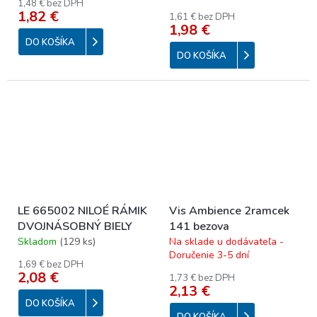
1,48 € bez DPH
1,82 €
1,61 € bez DPH
1,98 €
DO KOŠÍKA
DO KOŠÍKA
LE 665002 NILOÉ RÁMIK
Vis Ambience 2ramcek
DVOJNÁSOBNÝ BIELY
141 bezova
Skladom
(
129 ks
)
Na sklade u dodávateľa -
Doručenie 3-5 dní
1,69 € bez DPH
2,08 €
1,73 € bez DPH
2,13 €
DO KOŠÍKA
DO KOŠÍKA