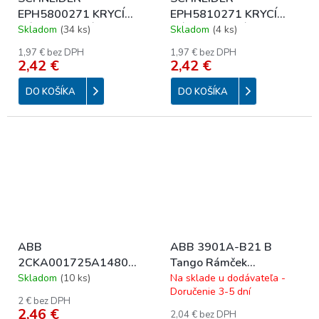
EPH5800271 KRYCÍ
EPH5810271 KRYCÍ
RÁMČEK 2-NÁS.
RÁMČEK 2-NÁS. VERT.
Skladom
(
34 ks
)
Skladom
(
4 ks
)
ASFORA ANTRACIT
ASFORA ANTRACIT
1,97 € bez DPH
1,97 € bez DPH
2,42 €
2,42 €
DO KOŠÍKA
DO KOŠÍKA
ABB
ABB 3901A-B21 B
2CKA001725A1480
Tango Rámček
Basic55 Rámček
dvojnásobný, zvislý; biela
Skladom
(
10 ks
)
Na sklade u dodávateľa -
Doručenie 3-5 dní
dvojnásobný; biela
2 € bez DPH
2,46 €
2,04 € bez DPH