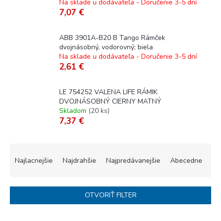
Na sklade u dodávateľa - Doručenie 3-5 dní
7,07 €
ABB 3901A-B20 B Tango Rámček
dvojnásobný, vodorovný; biela
Na sklade u dodávateľa - Doručenie 3-5 dní
2,61 €
LE 754252 VALENA LIFE RÁMIK
DVOJNÁSOBNÝ CIERNY MATNÝ
Skladom
(
20 ks
)
7,37 €
R
a
Najlacnejšie
Najdrahšie
Najpredávanejšie
Abecedne
d
e
n
OTVORIŤ FILTER
i
e
V