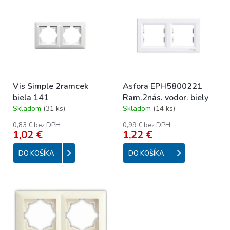
p
ý
r
p
o
i
d
s
u
p
k
r
t
o
o
Vis Simple 2ramcek
Asfora EPH5800221
d
v
biela 141
Ram.2nás. vodor. biely
u
Skladom
(
31 ks
)
Skladom
(
14 ks
)
k
t
0,83 € bez DPH
0,99 € bez DPH
o
1,02 €
1,22 €
v
DO KOŠÍKA
DO KOŠÍKA