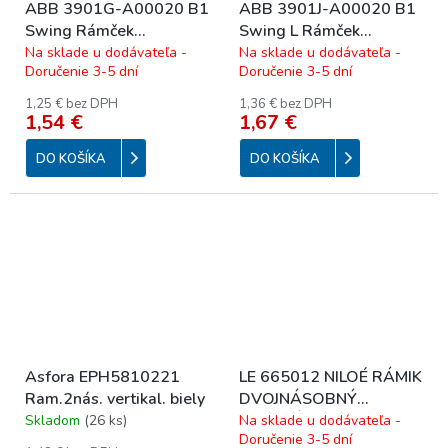
ABB 3901G-A00020 B1
ABB 3901J-A00020 B1
Swing Rámček
Swing L Rámček
dvojnásobný; biela
dvojnásobný; biela
Na sklade u dodávateľa -
Na sklade u dodávateľa -
Doručenie 3-5 dní
Doručenie 3-5 dní
1,25 € bez DPH
1,36 € bez DPH
1,54 €
1,67 €
DO KOŠÍKA
DO KOŠÍKA
Asfora EPH5810221
LE 665012 NILOÉ RÁMIK
Ram.2nás. vertikal. biely
DVOJNÁSOBNÝ
BEŽOVÝ
Skladom
(
26 ks
)
Na sklade u dodávateľa -
Doručenie 3-5 dní