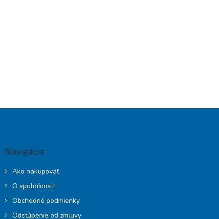
Z
á
p
ä
Navigácia
t
i
Ako nakupovať
e
O spoločnosti
Obchodné podmienky
Odstúpenie od zmluvy