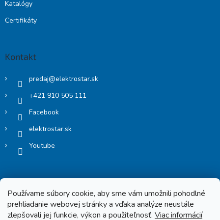
Katalógy
Certifikáty
Kontakt
predaj
@
elektrostar.sk
+421 910 505 111
Facebook
elektrostar.sk
Youtube
Používame súbory cookie, aby sme vám umožnili pohodlné
prehliadanie webovej stránky a vďaka analýze neustále
zlepšovali jej funkcie, výkon a použiteľnosť.
Viac informácií