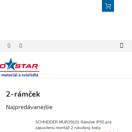
Prejsť
Nákupný
na
košík
obsah
2-rámček
Najpredávanejšie
SCHNEIDER MUR39101 Rámček IP55 pre
zapustenú montáž 2 násobný, biely