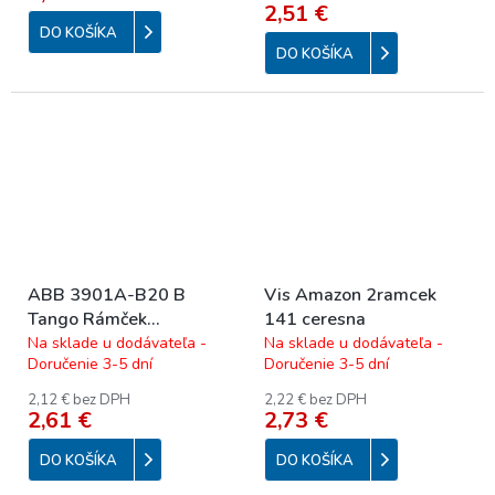
2,51 €
DO KOŠÍKA
DO KOŠÍKA
ABB 3901A-B20 B
Vis Amazon 2ramcek
Tango Rámček
141 ceresna
dvojnásobný, vodorovný;
Na sklade u dodávateľa -
Na sklade u dodávateľa -
Doručenie 3-5 dní
Doručenie 3-5 dní
biela
2,12 € bez DPH
2,22 € bez DPH
2,61 €
2,73 €
DO KOŠÍKA
DO KOŠÍKA