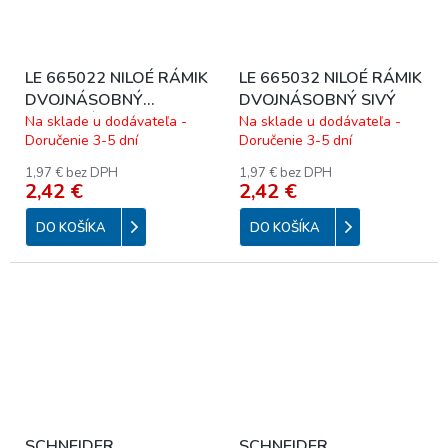
LE 665022 NILOÉ RÁMIK
LE 665032 NILOÉ RÁMIK
DVOJNÁSOBNÝ
DVOJNÁSOBNÝ SIVÝ
ČERVENÝ
Na sklade u dodávateľa -
Na sklade u dodávateľa -
Doručenie 3-5 dní
Doručenie 3-5 dní
1,97 € bez DPH
1,97 € bez DPH
2,42 €
2,42 €
DO KOŠÍKA
DO KOŠÍKA
SCHNEIDER
SCHNEIDER