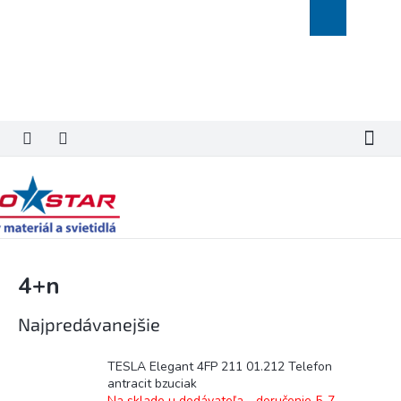
Prejsť
Nákupný
na
košík
obsah
4+n
Najpredávanejšie
TESLA Elegant 4FP 211 01.212 Telefon
antracit bzuciak
Na sklade u dodávateľa - doručenie 5-7