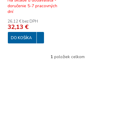
bzuciak
Na sklade u dodávateľa -
k
doručenie 5-7 pracovných
t
dní
o
v
26,12 € bez DPH
32,13 €
DO KOŠÍKA
1
položiek celkom
O
v
l
á
d
a
c
i
e
p
r
v
k
y