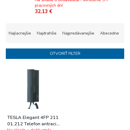
pracovných dní
32,13 €
R
a
Najlacnejšie
Najdrahšie
Najpredávanejšie
Abecedne
d
e
n
OTVORIŤ FILTER
i
e
V
p
ý
r
p
o
i
d
s
u
p
k
r
t
o
o
TESLA Elegant 4FP 211
d
v
01.212 Telefon antracit
u