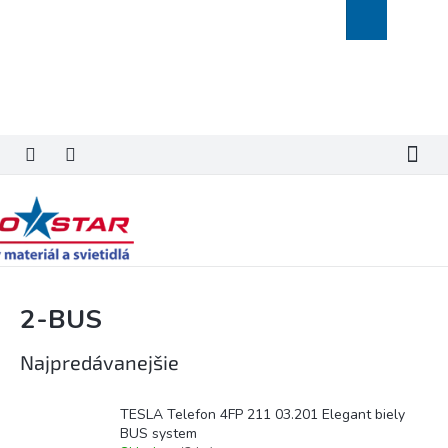
Prejsť
Nákupný
na
košík
obsah
2-BUS
Najpredávanejšie
TESLA Telefon 4FP 211 03.201 Elegant biely
BUS system