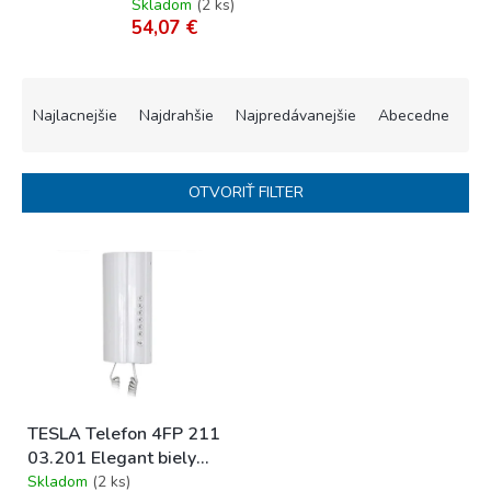
Skladom
(
2 ks
)
54,07 €
R
a
Najlacnejšie
Najdrahšie
Najpredávanejšie
Abecedne
d
e
n
OTVORIŤ FILTER
i
e
V
p
ý
r
p
o
i
d
s
u
p
k
r
t
o
o
TESLA Telefon 4FP 211
d
v
03.201 Elegant biely
u
BUS system
Skladom
(
2 ks
)
k