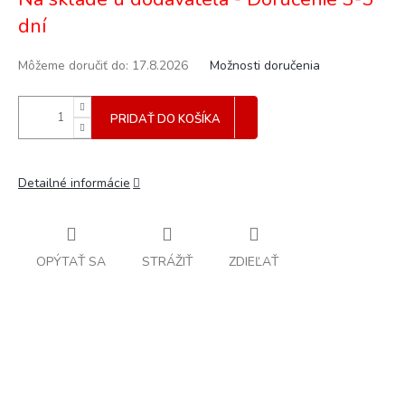
cena:
dní
Môžeme doručiť do:
17.8.2026
Možnosti doručenia
PRIDAŤ DO KOŠÍKA
Detailné informácie
OPÝTAŤ SA
STRÁŽIŤ
ZDIEĽAŤ