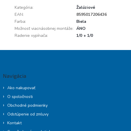
Kategória
:
Žalúziové
EAN
:
8595017206436
Farba
:
Biela
Možnosť viacnásobnej montáže
:
ÁNO
Radenie vypínača
:
1/0 + 1/0
Z
á
p
ä
Navigácia
t
i
Ako nakupovať
e
O spoločnosti
Obchodné podmienky
Odstúpenie od zmluvy
Kontakt