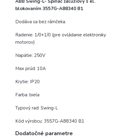
ABB Swing-L- Spínač žalúziový s el.
blokovaním 3557G-A88340 B1
Dodáva sa bez rámčeka.
Radenie: 1/0+1/0 (pre ovládanie elektroniky
motorov)
Napätie: 250V
Max prúd: 10A
Krytie: IP20
Farba: biela
Typový rad: Swing-L
Kód výrobcu: 3557G-A88340 B1
Dodatočné parametre