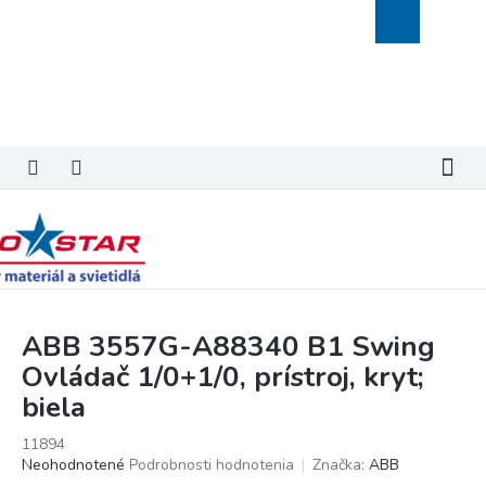
Prejsť
Nákupný
na
košík
obsah
ABB 3557G-A88340 B1 Swing
Ovládač 1/0+1/0, prístroj, kryt;
biela
11894
Priemerné
Neohodnotené
Podrobnosti hodnotenia
Značka:
ABB
hodnotenie