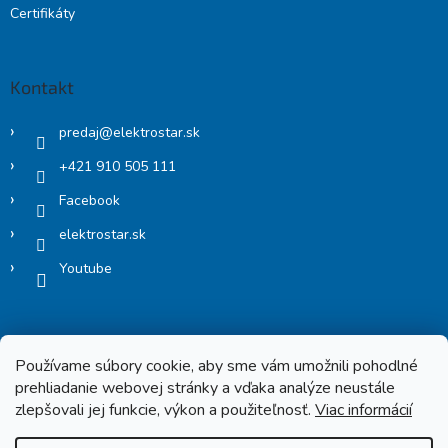
Certifikáty
Kontakt
predaj
@
elektrostar.sk
+421 910 505 111
Facebook
elektrostar.sk
Youtube
Používame súbory cookie, aby sme vám umožnili pohodlné
prehliadanie webovej stránky a vďaka analýze neustále
zlepšovali jej funkcie, výkon a použiteľnosť.
Viac informácií
Copyright 2026
Elektrostar.shop
. Všetky práva vyhradené.