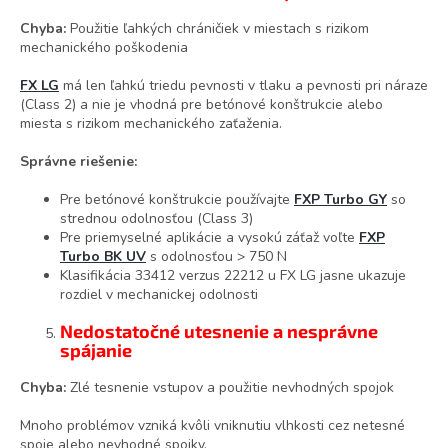
Chyba:
Použitie ľahkých chráničiek v miestach s rizikom
mechanického poškodenia
FX LG
má len ľahkú triedu pevnosti v tlaku a pevnosti pri náraze
(Class 2) a nie je vhodná pre betónové konštrukcie alebo
miesta s rizikom mechanického zaťaženia.
Správne riešenie:
Pre betónové konštrukcie používajte
FXP Turbo GY
so
strednou odolnosťou (Class 3)
Pre priemyselné aplikácie a vysokú záťaž voľte
FXP
Turbo BK UV
s odolnosťou > 750 N
Klasifikácia 33412 verzus 22212 u FX LG jasne ukazuje
rozdiel v mechanickej odolnosti
Nedostatočné utesnenie a nesprávne
spájanie
Chyba:
Zlé tesnenie vstupov a použitie nevhodných spojok
Mnoho problémov vzniká kvôli vniknutiu vlhkosti cez netesné
spoje alebo nevhodné spojky.