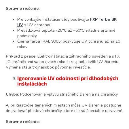
Správne riešenie:
Pre vonkajšie inštalácie vždy používajte
FXP Turbo BK
UV
s UV ochranou
Prevádzková teplota -25°C až +60°C zvládne aj zimné
podmienky
Čierna farba (RAL 9005) poskytuje UV ochranu až na 10
rokov
Príklad z praxe:
Elektroinštalácia záhradného osvetlenia s FX
LG chráničkami sa po dvoch rokoch rozpadla kvôli UV žiareniu.
Výmena stála trojnásobok pôvodnej investície.
Ignorovanie UV odolnosti pri dlhodobých
inštaláciách
Chyba:
Podceňovanie vplyvu slnečného žiarenia na chráničky
Aj pri čiastočne tienených miestach môže UV žiarenie postupne
degradovať plastové chráničky, ktoré nie sú špeciálne upravené.
Správne riešenie: