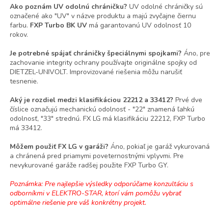
Ako poznám UV odolnú chráničku?
UV odolné chráničky sú
označené ako "UV" v názve produktu a majú zvyčajne čiernu
farbu.
FXP Turbo BK UV
má garantovanú UV odolnosť 10
rokov.
Je potrebné spájať chráničky špeciálnymi spojkami?
Áno, pre
zachovanie integrity ochrany používajte originálne spojky od
DIETZEL-UNIVOLT. Improvizované riešenia môžu narušiť
tesnenie.
Aký je rozdiel medzi klasifikáciou 22212 a 33412?
Prvé dve
číslice označujú mechanickú odolnosť - "22" znamená ľahkú
odolnosť, "33" strednú. FX LG má klasifikáciu 22212, FXP Turbo
má 33412.
Môžem použiť FX LG v garáži?
Áno, pokiaľ je garáž vykurovaná
a chránená pred priamymi poveternostnými vplyvmi. Pre
nevykurované garáže radšej použite FXP Turbo GY.
Poznámka: Pre najlepšie výsledky odporúčame konzultáciu s
odborníkmi v ELEKTRO-STAR, ktorí vám pomôžu vybrať
optimálne riešenie pre váš konkrétny projekt.