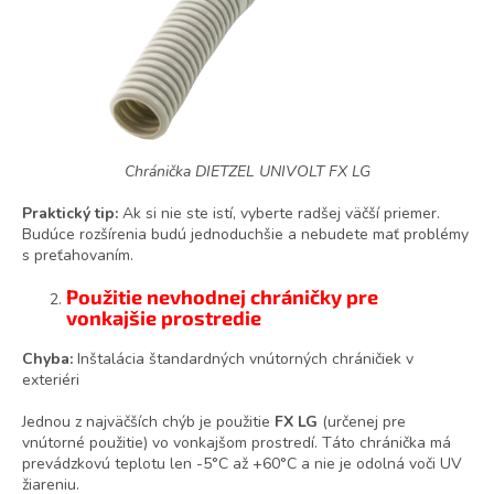
Chránička DIETZEL UNIVOLT FX LG
Praktický tip:
Ak si nie ste istí, vyberte radšej väčší priemer.
Budúce rozšírenia budú jednoduchšie a nebudete mať problémy
s preťahovaním.
Použitie nevhodnej chráničky pre
vonkajšie prostredie
Chyba:
Inštalácia štandardných vnútorných chráničiek v
exteriéri
Jednou z najväčších chýb je použitie
FX LG
(určenej pre
vnútorné použitie) vo vonkajšom prostredí. Táto chránička má
prevádzkovú teplotu len -5°C až +60°C a nie je odolná voči UV
žiareniu.