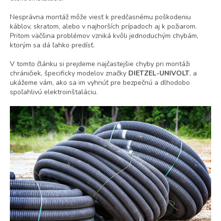
Nesprávna montáž môže viesť k predčasnému poškodeniu
káblov, skratom, alebo v najhorších prípadoch aj k požiarom.
Pritom väčšina problémov vzniká kvôli jednoduchým chybám,
ktorým sa dá ľahko predísť.
V tomto článku si prejdeme najčastejšie chyby pri montáži
chráničiek, špecificky modelov značky
DIETZEL-UNIVOLT
, a
ukážeme vám, ako sa im vyhnúť pre bezpečnú a dlhodobo
spoľahlivú elektroinštaláciu.