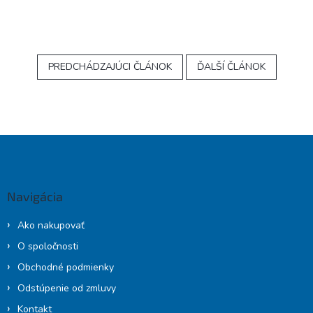
PREDCHÁDZAJÚCI ČLÁNOK
ĎALŠÍ ČLÁNOK
Z
á
p
ä
Navigácia
t
i
Ako nakupovať
e
O spoločnosti
Obchodné podmienky
Odstúpenie od zmluvy
Kontakt