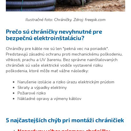
Ilustračné foto: Chráničky. Zdroj: freepik.com
Prečo sú chráničky nevyhnutné pre
bezpečnú elektroinštaláciu?
Chráničky pre káble nie sú len "pekná vec na poriadok".
Predstavujú zásadnú ochranu proti mechanickému poškodeniu,
vlhkosti, prachu a UV žiareniu. Bez správne nainštalovaných
chráničiek sú vaše elektrické vodiče vystavené riziku
poškodenia, ktoré môže mať vážne následky:
Narušenie izolácie a riziko úrazu elektrickým prúdom
Skraty a výpadky elektriny
Požiarové riziko
Nákladné opravy a výmeny káblov
5 najčastejších chýb pri montáži chráničiek
Nesprávny výber priemeru chráničky