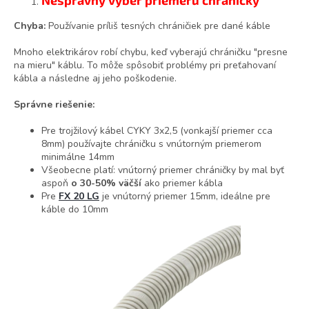
Chyba:
Používanie príliš tesných chráničiek pre dané káble
Mnoho elektrikárov robí chybu, keď vyberajú chráničku "presne
na mieru" káblu. To môže spôsobiť problémy pri preťahovaní
kábla a následne aj jeho poškodenie.
Správne riešenie:
Pre trojžilový kábel CYKY 3x2,5 (vonkajší priemer cca
8mm) používajte chráničku s vnútorným priemerom
minimálne 14mm
Všeobecne platí: vnútorný priemer chráničky by mal byť
aspoň
o 30-50% väčší
ako priemer kábla
Pre
FX 20 LG
je vnútorný priemer 15mm, ideálne pre
káble do 10mm