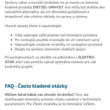
Správny výber a montáž chráničiek nie je miesto na šetrenie.
Kvalitné produkty
DIETZEL-UNIVOLT
síce môžu byť drahšie ako
nekvalitné alternatívy, ale ich dlhodobá spoľahlivosť a
bezpečnosť vám ušetria náklady na opravy a výmeny.
Hlavné zásady, ktoré si zapamätajte:
Vždy vyberajte väčší priemer než minimálne potrebný
Pre vonkajšie použitie investujte do UV odolných verzií
Nepoužívajte vnútorné chráničky vo vonkajšom prostredí
Dbajte na správne utesnenie všetkých spojov
Pri pochybnostiach sa obráťte na odborníkov v
ELEKTRO-
STAR
, ktorí vám pomôžu vybrať optimálne riešenie pre váš
konkrétny projekt.
FAQ - Často kladené otázky
Môžem ťahať kábel cez ohnutú chráničku?
Áno, ale
dodržiavajte minimálny polomer ohybu uvedený v technických
parametroch. Pre 25mm chráničku je to minimálne 125mm.