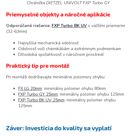
Chránička DIETZEL UNIVOLT FXP Turbo GY
Priemyselné objekty a náročné aplikácie
Odporúčané riešenie:
FXP Turbo BK UV
s väčšími priemermi
(32-63mm)
Najvyššia mechanická odolnosť
Odolnosť voči chemikáliám a extrémnym podmienkam
Dlhodobá spoľahlivosť v náročnom prostredí
Praktický tip pre montáž
Pri montáži dodržiavajte minimálne polomery ohybu:
FX LG 20mm
: minimálny polomer ohybu 80mm
FXP Turbo GY 25mm
: minimálny polomer ohybu 125mm
FXP Turbo BK UV 25mm
: minimálny polomer ohybu
125mm
Záver: Investícia do kvality sa vyplatí