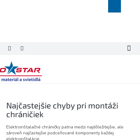
Prejsť
Nákupný
na
košík
obsah
Najčastejšie chyby pri montáži
chráničiek
Elektroinštalačné chráničky patria medzi najdôležitejšie, ale
zároveň najčastejšie podceňované komponenty každej
elektroinštalácie.