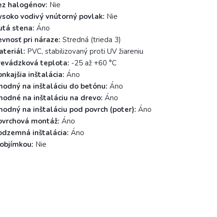
ez halogénov:
Nie
ysoko vodivý vnútorný povlak:
Nie
utá stena:
Áno
vnosť pri náraze:
Stredná (trieda 3)
teriál:
PVC, stabilizovaný proti UV žiareniu
revádzková teplota:
-25 až +60 °C
nkajšia inštalácia:
Áno
hodný na inštaláciu do betónu:
Áno
hodné na inštaláciu na drevo:
Áno
odný na inštaláciu pod povrch (poter):
Áno
ovrchová montáž:
Áno
odzemná inštalácia:
Áno
 objímkou:
Nie