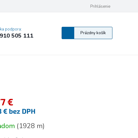
 osobných údajov
Pravidlá Cookies
Vyhlásenie o prístupnosti
Prihlásenie
MA
cka podpora:
Nákupný
Prázdny košík
910 505 111
košík
77 €
3 € bez DPH
tková
ladom
(
1928 m
)