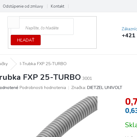
Odstúpenie od zmluvy
Kontakt
Cenník dopráv a platieb
Ochrana
Zákazní
+421 
HĽADAŤ
ičky
I-Trubka FXP 25-TURBO
Trubka FXP 25-TURBO
3001
erné
odnotené
Podrobnosti hodnotenia
Značka:
DIETZEL UNIVOLT
tenie
0,
ktu
0,6
Jedno
Sk
cena:
ičiek.