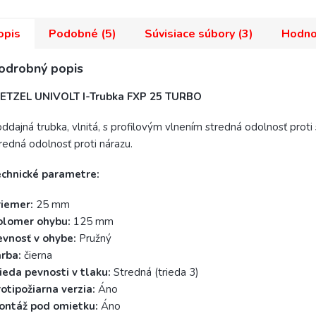
opis
Podobné (5)
Súvisiace súbory (3)
Hodno
odrobný popis
IETZEL UNIVOLT I-Trubka FXP 25 TURBO
ddajná trubka, vlnitá, s profilovým vlnením stredná odolnosť proti 
redná odolnosť proti nárazu.
echnické parametre:
riemer:
25 mm
olomer ohybu:
125 mm
evnosť v ohybe:
Pružný
rba:
čierna
ieda pevnosti v tlaku:
Stredná (trieda 3)
otipožiarna verzia:
Áno
ontáž pod omietku:
Áno