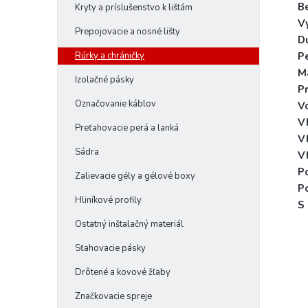
B
Kryty a príslušenstvo k lištám
V
Prepojovacie a nosné lišty
D
Pe
Rúrky a chráničky
Ma
Izolačné pásky
P
Označovanie káblov
Vo
V
Preťahovacie perá a lanká
V
Sádra
Vh
P
Zalievacie gély a gélové boxy
P
Hliníkové profily
S
Ostatný inštalačný materiál
Sťahovacie pásky
Drôtené a kovové žľaby
Značkovacie spreje