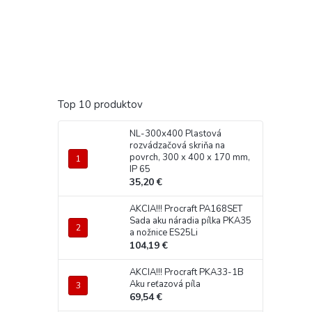
Top 10 produktov
NL-300x400 Plastová
rozvádzačová skriňa na
povrch, 300 x 400 x 170 mm,
IP 65
35,20 €
AKCIA!!! Procraft PA168SET
Sada aku náradia pílka PKA35
a nožnice ES25Li
104,19 €
AKCIA!!! Procraft PKA33-1B
Aku reťazová píla
69,54 €