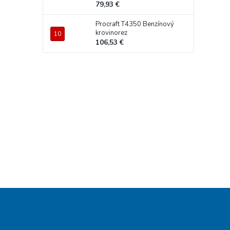
79,93 €
Procraft T4350 Benzínový
krovinorez
106,53 €
Z
á
p
ä