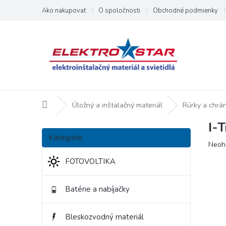
Prejsť
Ako nakupovať
O spoločnosti
Obchodné podmienky
na
obsah
Domov
Úložný a inštalačný materiál
Rúrky a chrán
I-
B
Preskočiť
o
Kategórie
kategórie
Priem
Neoh
č
hodno
n
FOTOVOLTIKA
produ
ý
je
p
0,0
Batérie a nabíjačky
a
z
5
n
hviezd
e
Bleskozvodný materiál
l