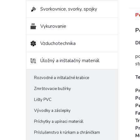
Svorkovnice, svorky, spojky
P
Vykurovanie
P
D
Vzduchotechnika
po
Úložný a inštalačný materiál
st
T
Rozvodné a inštalačné krabice
Zmršťovacie bužírky
P
P
Lišty PVC
P
Vývodky a záslepky
Fa
Tr
Príchytky a upínaci materiál
Pr
Príslušenstvo k rúrkam a chráničkam
M