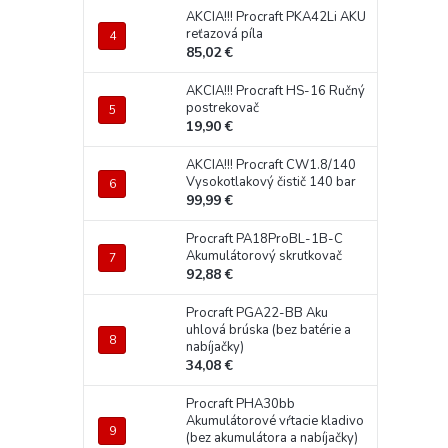
AKCIA!!! Procraft PKA42Li AKU
reťazová píla
85,02 €
AKCIA!!! Procraft HS-16 Ručný
postrekovač
19,90 €
AKCIA!!! Procraft CW1.8/140
Vysokotlakový čistič 140 bar
99,99 €
Procraft PA18ProBL-1B-C
Akumulátorový skrutkovač
92,88 €
Procraft PGA22-BB Aku
uhlová brúska (bez batérie a
nabíjačky)
34,08 €
Procraft PHA30bb
Akumulátorové vŕtacie kladivo
(bez akumulátora a nabíjačky)