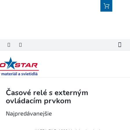
Prejsť
Nákupný
na
košík
obsah
Časové relé s externým
ovládacím prvkom
Najpredávanejšie