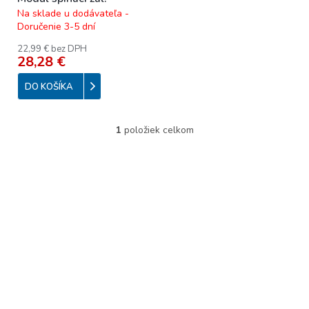
u
Na sklade u dodávateľa -
k
Doručenie 3-5 dní
t
o
22,99 € bez DPH
28,28 €
v
DO KOŠÍKA
1
položiek celkom
O
v
l
á
d
a
c
i
e
p
r
v
k
y