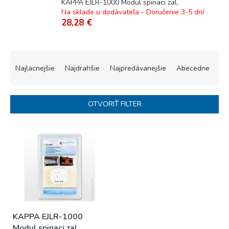
KAPPA EJLR-1000 Modul spinaci zal.
Na sklade u dodávateľa - Doručenie 3-5 dní
28,28 €
R
a
Najlacnejšie
Najdrahšie
Najpredávanejšie
Abecedne
d
e
n
OTVORIŤ FILTER
i
e
V
p
ý
r
p
o
i
d
s
u
p
k
r
t
o
o
KAPPA EJLR-1000
d
v
Modul spinaci zal.