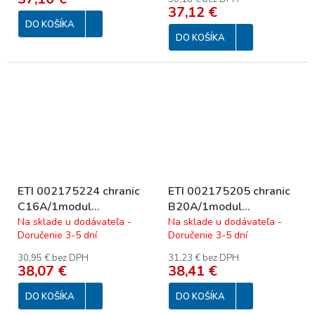
37,12 €
DO KOŠÍKA
DO KOŠÍKA
ETI 002175224 chranic
ETI 002175205 chranic
C16A/1modul
B20A/1modul
16C/1N/0,03
20B/1N/0,03
Na sklade u dodávateľa -
Na sklade u dodávateľa -
Doručenie 3-5 dní
Doručenie 3-5 dní
30,95 € bez DPH
31,23 € bez DPH
38,07 €
38,41 €
DO KOŠÍKA
DO KOŠÍKA