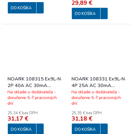
Icn=6kA, 1+Npól, char.
Icn=6kA, 1+Npól, char.
29,89 €
B, In=10A, IΔn=30mA,
B, In=16A, IΔn=30mA,
DO KOŠÍKA
DO KOŠÍKA
Typ A
Typ A
NOARK 108315 Ex9L-N
NOARK 108331 Ex9L-N
2P 40A AC 30mA
4P 25A AC 30mA
Prúdový chránič,
Prúdový chránič,
Na sklade u dodávateľa -
Na sklade u dodávateľa -
doručenie 5-7 pracovných
doručenie 5-7 pracovných
Icn=6kA, 2-pól, In=40A,
Icn=6kA, 4-pól, In=25A,
dní
dní
IΔn=30mA, typ AC
IΔn=30mA, typ AC
40/2/0,03
25,34 € bez DPH
25,35 € bez DPH
31,17 €
31,18 €
DO KOŠÍKA
DO KOŠÍKA