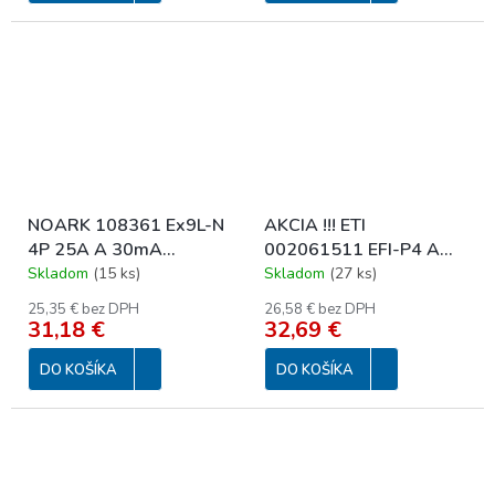
NOARK 108361 Ex9L-N
AKCIA !!! ETI
4P 25A A 30mA
002061511 EFI-P4 A
Prúdový chránič,
25/4/0,03 10kA Prúdový
Skladom
(
15 ks
)
Skladom
(
27 ks
)
Icn=6kA, 4-pól, In=25A,
chránič 3+N-pólový, 4M,
25,35 € bez DPH
26,58 € bez DPH
IΔn=30mA, typ A
typ A
31,18 €
32,69 €
DO KOŠÍKA
DO KOŠÍKA