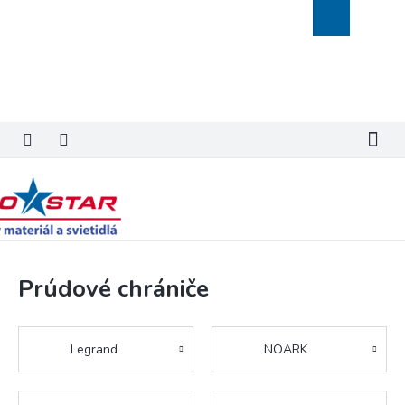
Prejsť
Nákupný
na
košík
obsah
Prúdové chrániče
Legrand
NOARK