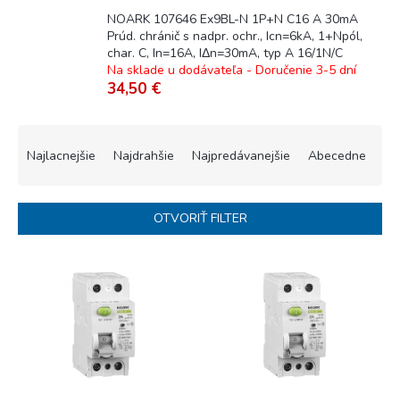
NOARK 107646 Ex9BL-N 1P+N C16 A 30mA
Prúd. chránič s nadpr. ochr., Icn=6kA, 1+Npól,
char. C, In=16A, IΔn=30mA, typ A 16/1N/C
Na sklade u dodávateľa - Doručenie 3-5 dní
34,50 €
R
a
Najlacnejšie
Najdrahšie
Najpredávanejšie
Abecedne
d
e
n
OTVORIŤ FILTER
i
e
V
p
ý
r
p
o
i
d
s
u
p
k
r
t
o