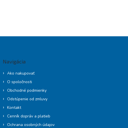
Z
á
p
ä
Navigácia
t
i
Ako nakupovať
e
O spoločnosti
Obchodné podmienky
Odstúpenie od zmluvy
Kontakt
Cenník dopráv a platieb
Ochrana osobných údajov