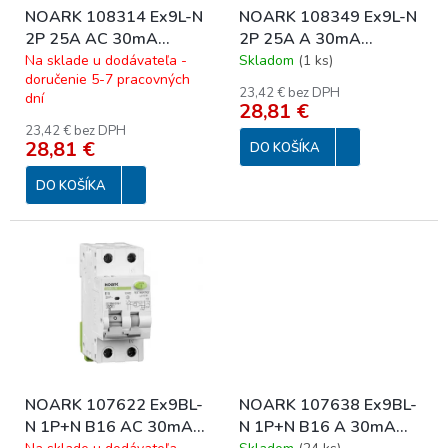
o
NOARK 108314 Ex9L-N
NOARK 108349 Ex9L-N
d
v
2P 25A AC 30mA
2P 25A A 30mA
u
Prúdový chránič,
Prúdový chránič,
Na sklade u dodávateľa -
Skladom
(
1 ks
)
k
doručenie 5-7 pracovných
Icn=6kA, 2-pól, In=25A,
Icn=6kA, 2-pól, In=25A,
t
23,42 € bez DPH
dní
IΔn=30mA, typ AC
IΔn=30mA, typ A
o
28,81 €
v
23,42 € bez DPH
28,81 €
DO KOŠÍKA
DO KOŠÍKA
NOARK 107622 Ex9BL-
NOARK 107638 Ex9BL-
N 1P+N B16 AC 30mA
N 1P+N B16 A 30mA