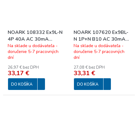
NOARK 108332 Ex9L-N
NOARK 107620 Ex9BL-
4P 40A AC 30mA
N 1P+N B10 AC 30mA
Prúdový chránič,
Prúd. chránič s nadpr.
Na sklade u dodávateľa -
Na sklade u dodávateľa -
doručenie 5-7 pracovných
doručenie 5-7 pracovných
Icn=6kA, 4-pól, In=40A,
ochr., Icn=6kA, 1+Npól,
dní
dní
IΔn=30mA, typ AC
char. B, In=10A,
40/4/0,03
IΔn=30mA, typ AC
26,97 € bez DPH
27,08 € bez DPH
33,17 €
33,31 €
10/1N/B
DO KOŠÍKA
DO KOŠÍKA