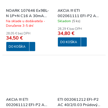
NOARK 107646 Ex9BL-
AKCIA !!! ETI
N 1P+N C16 A 30mA
002061111 EFI-P2 A
Prúd. chránič s nadpr.
25/0,03 10kA Prúdový
Na sklade u dodávateľa -
Skladom
(
5 ks
)
Doručenie 3-5 dní
ochr., Icn=6kA, 1+Npól,
chránič 1+N-pólový, 2M,
28,29 € bez DPH
char. C, In=16A,
typ A
34,80 €
28,05 € bez DPH
IΔn=30mA, typ A
34,50 €
16/1N/C
DO KOŠÍKA
DO KOŠÍKA
AKCIA !!! ETI
ETI 002061212 EFI-P2
002061112 EFI-P2 A
AC 40/2/0.03 Prúdový