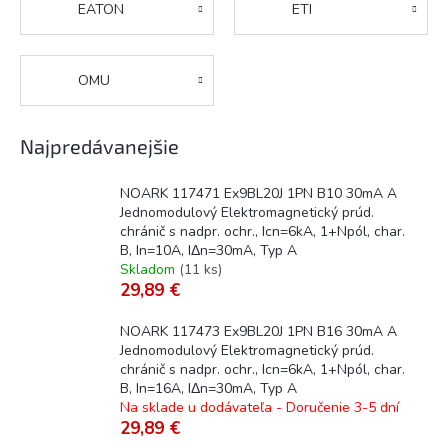
EATON
ETI
OMU
Najpredávanejšie
NOARK 117471 Ex9BL20J 1PN B10 30mA A
Jednomodulový Elektromagnetický prúd.
chránič s nadpr. ochr., Icn=6kA, 1+Npól, char.
B, In=10A, IΔn=30mA, Typ A
Skladom
(
11 ks
)
29,89 €
NOARK 117473 Ex9BL20J 1PN B16 30mA A
Jednomodulový Elektromagnetický prúd.
chránič s nadpr. ochr., Icn=6kA, 1+Npól, char.
B, In=16A, IΔn=30mA, Typ A
Na sklade u dodávateľa - Doručenie 3-5 dní
29,89 €