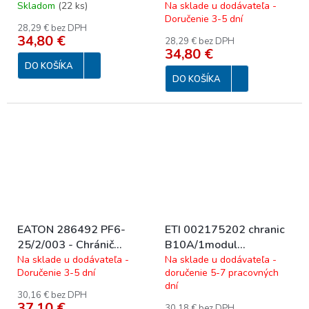
40/2/0,03 10kA Prúdový
chránič 2M, typ AC, 40A
Skladom
(
22 ks
)
Na sklade u dodávateľa -
Doručenie 3-5 dní
chránič 1+N-pólový, 2M,
30mA, 10kA
28,29 € bez DPH
typ A
34,80 €
28,29 € bez DPH
34,80 €
DO KOŠÍKA
DO KOŠÍKA
EATON 286492 PF6-
ETI 002175202 chranic
25/2/003 - Chránič
B10A/1modul
Ir=250A, typ AC, 2-pól,
10/1N/B/0,03 A
Na sklade u dodávateľa -
Na sklade u dodávateľa -
Doručenie 3-5 dní
doručenie 5-7 pracovných
Idn=0.03A, In=25A
dní
30,16 € bez DPH
37,10 €
30,18 € bez DPH