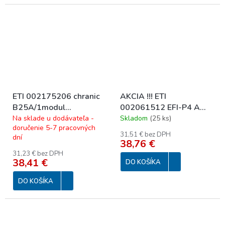
ETI 002175206 chranic
AKCIA !!! ETI
B25A/1modul
002061512 EFI-P4 A
25B/1N/0,03
40/4/0,03 10kA Prúdový
Na sklade u dodávateľa -
Skladom
(
25 ks
)
doručenie 5-7 pracovných
chránič 3+N-pólový, 4M,
31,51 € bez DPH
dní
typ A
38,76 €
31,23 € bez DPH
38,41 €
DO KOŠÍKA
DO KOŠÍKA