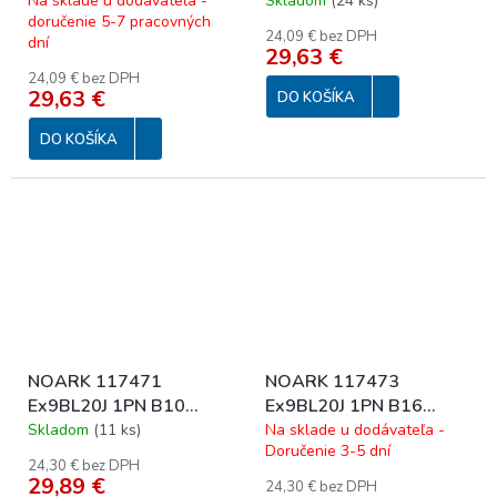
Prúd. chránič s nadpr.
Prúd. chránič s nadpr.
Na sklade u dodávateľa -
Skladom
(
24 ks
)
doručenie 5-7 pracovných
ochr., Icn=6kA, 1+Npól,
ochr., Icn=6kA, typ A
24,09 € bez DPH
dní
char. B, In=16A,
16/1N/B
29,63 €
IΔn=30mA, typ AC
24,09 € bez DPH
29,63 €
16/1N/B
DO KOŠÍKA
DO KOŠÍKA
NOARK 117471
NOARK 117473
Ex9BL20J 1PN B10
Ex9BL20J 1PN B16
30mA A Jednomodulový
30mA A Jednomodulový
Skladom
(
11 ks
)
Na sklade u dodávateľa -
Doručenie 3-5 dní
Elektromagnetický prúd.
Elektromagnetický prúd.
24,30 € bez DPH
chránič s nadpr. ochr.,
chránič s nadpr. ochr.,
29,89 €
24,30 € bez DPH