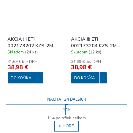
AKCIA !!! ETI
AKCIA !!! ETI
002173202 KZS-2M
002173204 KZS-2M
1p+N A B10/0.03 10kA
1p+N A B16/0.03 10kA
Skladom
(
24 ks
)
Skladom
(
12 ks
)
10/1N/B Kombinovaný
16/1N/B Kombinovaný
31,69 € bez DPH
31,69 € bez DPH
chránič 1+N-pólový, 2M,
chránič 1+N-pólový, 2M,
38,98 €
38,98 €
typ A, char. B
typ A, char. B
DO KOŠÍKA
DO KOŠÍKA
NAČÍTAŤ 24 ĎALŠÍCH
S
1
5
t
O
r
114
položiek celkom
v
á
l
HORE
n
á
k