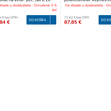
potenciometer Asymetric
 dní, výstup 1x16A prepínací
cyklovač s exter. pot., ča
klade u dodávateľa - Doručenie 3-5
Na sklade u dodávateľa - Do
dní
dní, výstup 1x16A prepín
5 € bez DPH
71,42 € bez DPH
DO KOŠÍKA
DO KO
84 €
87,85 €
O
v
l
á
d
a
c
i
e
p
r
v
k
y
v
ý
p