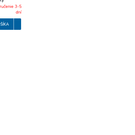
ký
s 0,1s-100
ručenie 3-5
dní
ací
ŠÍKA