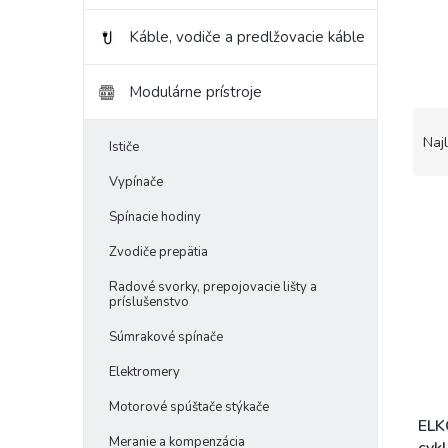
Káble, vodiče a predlžovacie káble
Modulárne prístroje
R
a
Naj
Ističe
d
e
Vypínače
V
n
Spínacie hodiny
ý
i
p
e
Zvodiče prepätia
i
p
Radové svorky, prepojovacie lišty a
s
r
príslušenstvo
p
o
r
d
Súmrakové spínače
o
u
Elektromery
d
k
u
t
Motorové spúštače stýkače
k
o
ELK
Meranie a kompenzácia
t
cykl