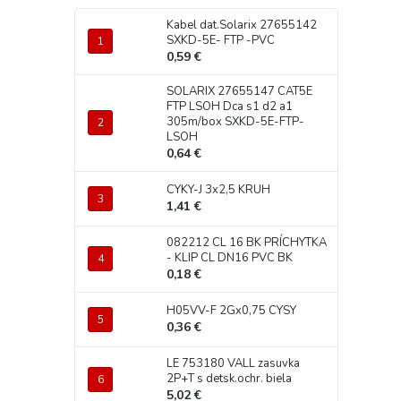
Kabel dat.Solarix 27655142
SXKD-5E- FTP -PVC
0,59 €
SOLARIX 27655147 CAT5E
FTP LSOH Dca s1 d2 a1
305m/box SXKD-5E-FTP-
LSOH
0,64 €
CYKY-J 3x2,5 KRUH
1,41 €
082212 CL 16 BK PRÍCHYTKA
- KLIP CL DN16 PVC BK
0,18 €
H05VV-F 2Gx0,75 CYSY
0,36 €
LE 753180 VALL zasuvka
2P+T s detsk.ochr. biela
5,02 €