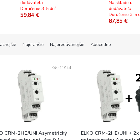
dodávateľa -
Na sklade u
Doručenie 3-5 dní
dodávateľa -
59,84 €
Doručenie 3-5 d
87,85 €
lacnejšie
Najdrahšie
Najpredávanejšie
Abecedne
Kód:
11944
O CRM-2HE/UNI Asymetrický
ELKO CRM-2HE/UNI + 2x
ovač na exter. pot., čas 0,1s-