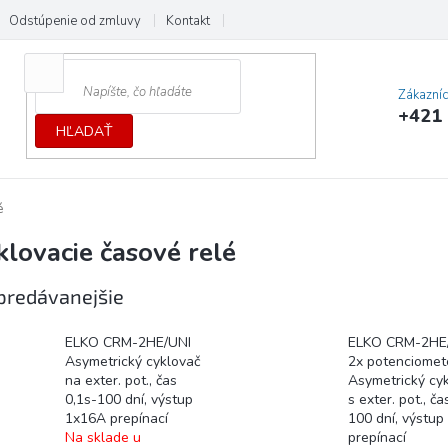
Odstúpenie od zmluvy
Kontakt
Cenník dopráv a platieb
Ochrana
Zákazní
+421 
HĽADAŤ
é
klovacie časové relé
predávanejšie
ELKO CRM-2HE/UNI
ELKO CRM-2HE
Asymetrický cyklovač
2x potenciomet
na exter. pot., čas
Asymetrický cy
0,1s-100 dní, výstup
s exter. pot., ča
1x16A prepínací
100 dní, výstu
Na sklade u
prepínací