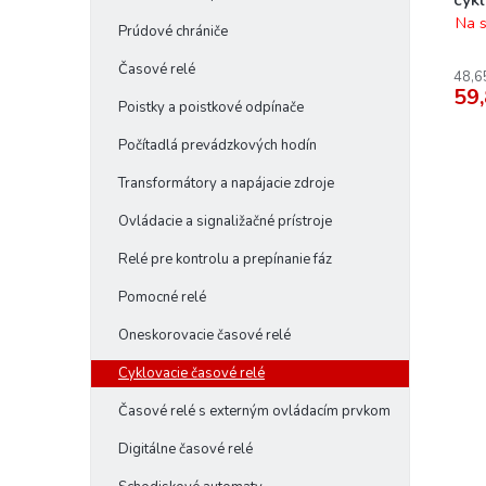
v
o
100
Na s
Prúdové chrániče
v
Časové relé
48,6
59,
Poistky a poistkové odpínače
Počítadlá prevádzkových hodín
Transformátory a napájacie zdroje
Ovládacie a signaližačné prístroje
Relé pre kontrolu a prepínanie fáz
Pomocné relé
Oneskorovacie časové relé
Cyklovacie časové relé
Časové relé s externým ovládacím prvkom
Digitálne časové relé