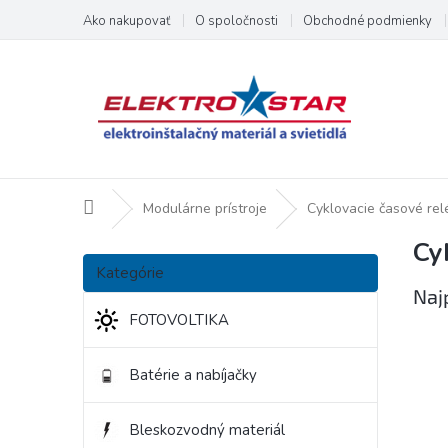
Prejsť
Ako nakupovať
O spoločnosti
Obchodné podmienky
na
obsah
Domov
Modulárne prístroje
Cyklovacie časové rel
Cy
B
Preskočiť
o
Kategórie
kategórie
č
Naj
n
FOTOVOLTIKA
ý
p
Batérie a nabíjačky
a
n
e
Bleskozvodný materiál
l