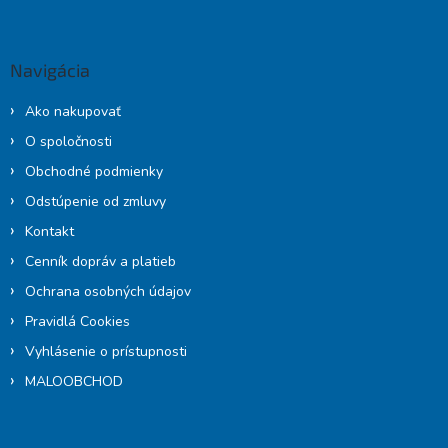
á
p
ä
Navigácia
t
i
Ako nakupovať
e
O spoločnosti
Obchodné podmienky
Odstúpenie od zmluvy
Kontakt
Cenník dopráv a platieb
Ochrana osobných údajov
Pravidlá Cookies
Vyhlásenie o prístupnosti
MALOOBCHOD