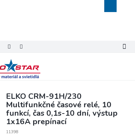
Prejsť
Nákupný
na
košík
obsah
ELKO CRM-91H/230
Multifunkčné časové relé, 10
funkcí, čas 0,1s-10 dní, výstup
1x16A prepínací
11398