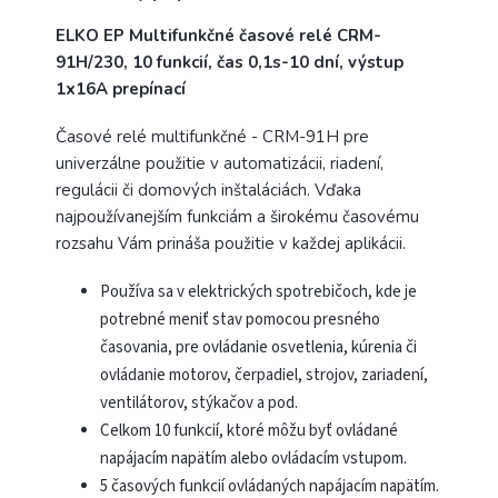
ELKO EP Multifunkčné časové relé CRM-
91H/230, 10 funkcií, čas 0,1s-10 dní, výstup
1x16A prepínací
Časové relé multifunkčné - CRM-91H pre
univerzálne použitie v automatizácii, riadení,
regulácii či domových inštaláciách.
Vďaka
najpoužívanejším funkciám a širokému časovému
rozsahu Vám prináša použitie v každej aplikácii.
Používa sa v elektrických spotrebičoch, kde je
potrebné meniť stav pomocou presného
časovania, pre ovládanie osvetlenia, kúrenia či
ovládanie motorov, čerpadiel, strojov, zariadení,
ventilátorov, stýkačov a pod.
Celkom 10 funkcií, ktoré môžu byť ovládané
napájacím napätím alebo ovládacím vstupom.
5 časových funkcií ovládaných napájacím napätím.