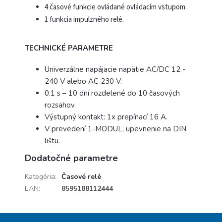
4 časové funkcie ovládané ovládacím vstupom.
1 funkcia impulzného relé.
TECHNICKÉ PARAMETRE
Univerzálne napájacie napätie AC/DC 12 -
240 V alebo AC 230 V.
0.1 s – 10 dní rozdelené do 10 časových
rozsahov.
Výstupný kontakt: 1x prepínací 16 A.
V prevedení 1-MODUL, upevnenie na DIN
lištu.
Dodatočné parametre
Kategória
:
Časové relé
EAN
:
8595188112444
Z