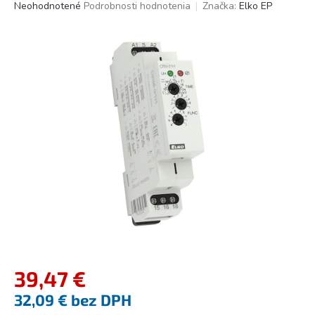
Priemerné
Neohodnotené
Podrobnosti hodnotenia
Značka:
Elko EP
hodnotenie
produktu
je
0,0
z
5
hviezdičiek.
39,47 €
32,09 € bez DPH