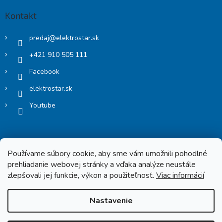
Kontakt
predaj
@
elektrostar.sk
+421 910 505 111
Facebook
elektrostar.sk
Youtube
Používame súbory cookie, aby sme vám umožnili pohodlné
prehliadanie webovej stránky a vďaka analýze neustále
zlepšovali jej funkcie, výkon a použiteľnosť.
Viac informácií
Copyright 2026
Elektrostar.shop
. Všetky práva vyhradené.
Nastavenie
Vytvoril Shoptet