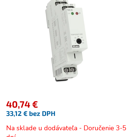
je
0,0
z
5
hviezdičiek.
40,74 €
33,12 € bez DPH
Jednotková
Na sklade u dodávateľa - Doručenie 3-5
cena: