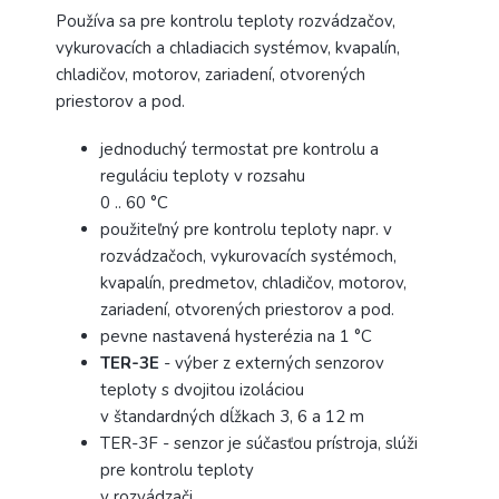
Používa sa pre kontrolu teploty rozvádzačov,
vykurovacích a chladiacich systémov, kvapalín,
chladičov, motorov, zariadení, otvorených
priestorov a pod.
jednoduchý termostat pre kontrolu a
reguláciu teploty v rozsahu
0 .. 60 °C
použiteľný pre kontrolu teploty napr. v
rozvádzačoch, vykurovacích systémoch,
kvapalín, predmetov, chladičov, motorov,
zariadení, otvorených priestorov a pod.
pevne nastavená hysterézia na 1 °C
TER-3E
- výber z externých senzorov
teploty s dvojitou izoláciou
v štandardných dĺžkach 3, 6 a 12 m
TER-3F - senzor je súčasťou prístroja, slúži
pre kontrolu teploty
v rozvádzači