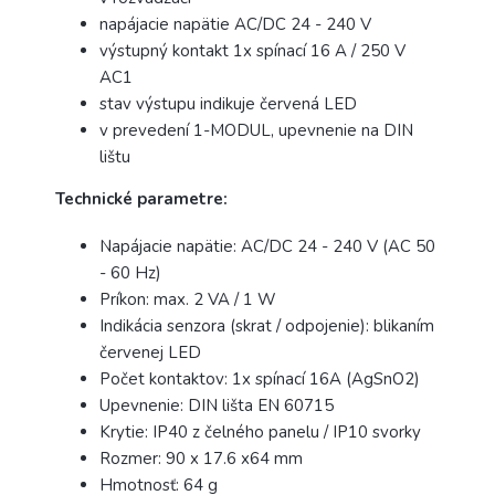
napájacie napätie AC/DC 24 - 240 V
výstupný kontakt 1x spínací 16 A / 250 V
AC1
stav výstupu indikuje červená LED
v prevedení 1-MODUL, upevnenie na DIN
lištu
Technické parametre:
Napájacie napätie: AC/DC 24 - 240 V (AC 50
- 60 Hz)
Príkon: max. 2 VA / 1 W
Indikácia senzora (skrat / odpojenie): blikaním
červenej LED
Počet kontaktov: 1x spínací 16A (AgSnO2)
Upevnenie: DIN lišta EN 60715
Krytie: IP40 z čelného panelu / IP10 svorky
Rozmer: 90 x 17.6 x64 mm
Hmotnosť: 64 g