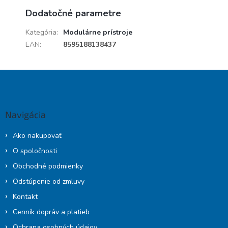
Dodatočné parametre
Kategória
:
Modulárne prístroje
EAN
:
8595188138437
Z
á
p
ä
Navigácia
t
i
Ako nakupovať
e
O spoločnosti
Obchodné podmienky
Odstúpenie od zmluvy
Kontakt
Cenník dopráv a platieb
Ochrana osobných údajov