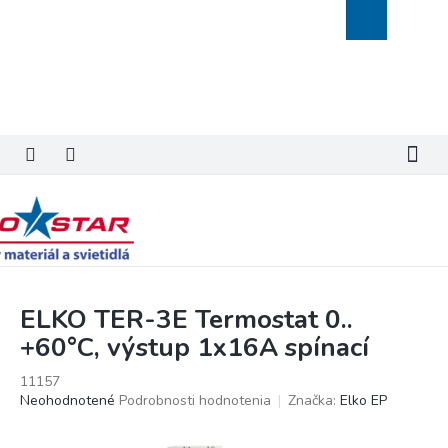
Prejsť
Nákupný
na
košík
obsah
ELKO TER-3E Termostat 0..
+60°C, výstup 1x16A spínací
11157
Priemerné
Neohodnotené
Podrobnosti hodnotenia
Značka:
Elko EP
hodnotenie
produktu